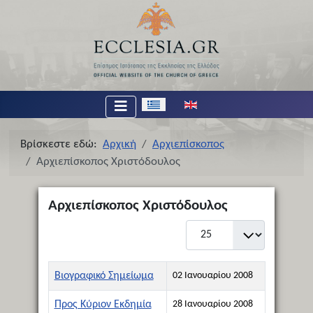
Επιλέξτε τη γλώσσα σας
Βρίσκεστε εδώ:
Αρχική
Αρχιεπίσκοπος
Αρχιεπίσκοπος Χριστόδουλος
Αρχιεπίσκοπος Χριστόδουλος
Εμφάνιση #
Τίτλος
Ημερομηνία Δημιουργίας
Βιογραφικό Σημείωμα
02 Ιανουαρίου 2008
Προς Κύριον Εκδημία
28 Ιανουαρίου 2008