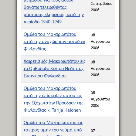
μνημείου για τους αδίκω
Σεπτεμβρίου
θανάτω τελειωθέντας
2006
μάρτυρας κληρικούς, κατά την
περίοδο 1940-1949
Ομιλία του Μακαριωτάτου
08
κατά την αναχώρησιν αυτού εκ
Αυγούστου
2006
Φινλανδίας
Χαιρετισμός Μακαριωτάτου εις
08
το Ορθόδοξο Κέντρο Νεότητας
Αυγούστου
2006
Ελσινκίου Φινλανδίας
Ομιλία του Μακαριωτάτου
08
κατά την επίσκεψιν αυτού εις
Αυγούστου
την Εξοχωτάτην Πρόεδρον της
2006
Φινλανδίας κ. Tarija Halonen
Ομιλία του Μακαριωτάτου εις
το προς τιμήν του γεύμα υπό
07