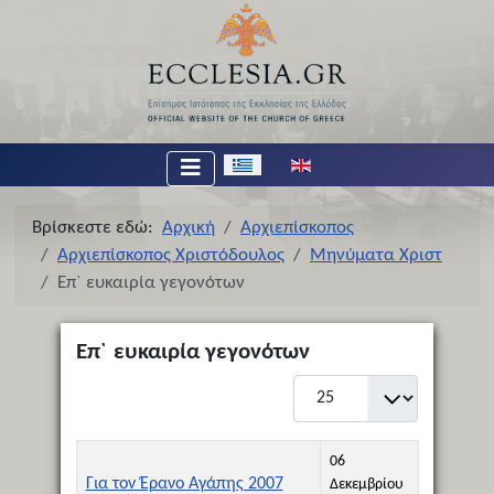
Επιλέξτε τη γλώσσα σας
Βρίσκεστε εδώ:
Αρχική
Αρχιεπίσκοπος
Αρχιεπίσκοπος Χριστόδουλος
Μηνύματα Χριστ
Επ` ευκαιρία γεγονότων
Επ` ευκαιρία γεγονότων
Εμφάνιση #
Τίτλος
Ημερομηνία Δημιουργίας
06
Για τον Έρανο Αγάπης 2007
Δεκεμβρίου