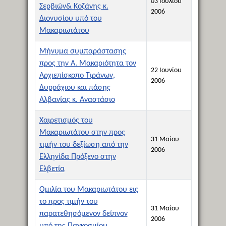
03 Ιουλίου
Σερβιών& Κοζάνης κ.
2006
Διονυσίου υπό του
Μακαριωτάτου
Μήνυμα συμπαράστασης
προς την Α. Μακαριότητα τον
22 Ιουνίου
Αρχιεπίσκοπο Τιράνων,
2006
Δυρράχιου και πάσης
Αλβανίας κ. Αναστάσιο
Χαιρετισμός του
Μακαριωτάτου στην προς
31 Μαΐου
τιμήν του δεξίωση από την
2006
Ελληνίδα Πρόξενο στην
Ελβετία
Ομιλία του Μακαριωτάτου εις
το προς τιμήν του
31 Μαΐου
παρατεθησόμενον δείπνον
2006
υπό της Παγκοσμίου