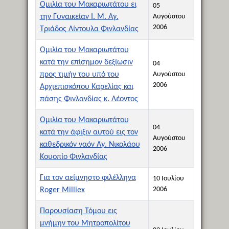
Ομιλία του Μακαριωτάτου ει
05
την Γυναικείαν Ι. Μ. Αγ.
Αυγούστου
2006
Τριάδος Λίντουλα Φινλανδίας
Ομιλία του Μακαριωτάτου
κατά την επίσημον δεξίωσιν
04
προς τιμήν του υπό του
Αυγούστου
2006
Αρχιεπισκόπου Καρελίας και
πάσης Φινλανδίας κ. Λέοντος
Ομιλία του Μακαριωτάτου
04
κατά την άφιξιν αυτού εις τον
Αυγούστου
καθεδρικόν ναόν Αγ. Νικολάου
2006
Κουοπίο Φινλανδίας
Για τον αείμνηστο φιλέλληνα
10 Ιουλίου
2006
Roger Milliex
Παρουσίαση Τόμου εις
μνήμην του Μητροπολίτου