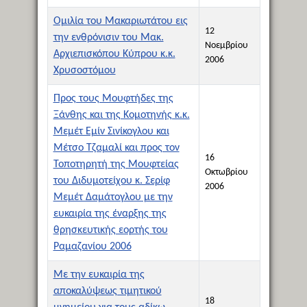
Ομιλία του Μακαριωτάτου εις
12
την ενθρόνισιν του Μακ.
Νοεμβρίου
Αρχιεπισκόπου Κύπρου κ.κ.
2006
Χρυσοστόμου
Προς τους Μουφτήδες της
Ξάνθης και της Κομοτηνής κ.κ.
Μεμέτ Εμίν Σινίκογλου και
Μέτσο Τζαμαλί και προς τον
16
Τοποτηρητή της Μουφτείας
Οκτωβρίου
του Διδυμοτείχου κ. Σερίφ
2006
Μεμέτ Δαμάτογλου με την
ευκαιρία της έναρξης της
θρησκευτικής εορτής του
Ραμαζανίου 2006
Με την ευκαιρία της
αποκαλύψεως τιμητικού
18