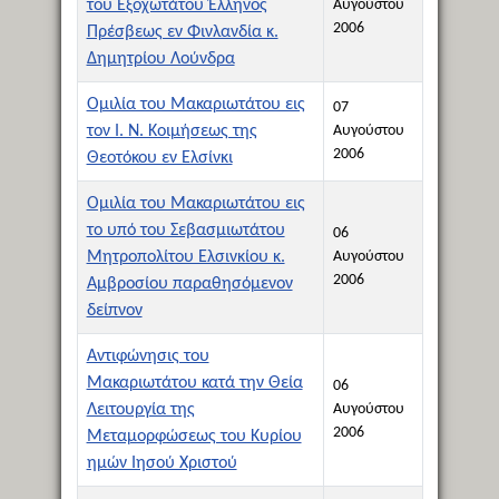
του Εξοχωτάτου Έλληνος
Αυγούστου
2006
Πρέσβεως εν Φινλανδία κ.
Δημητρίου Λούνδρα
Ομιλία του Μακαριωτάτου εις
07
τον Ι. Ν. Κοιμήσεως της
Αυγούστου
2006
Θεοτόκου εν Ελσίνκι
Ομιλία του Μακαριωτάτου εις
το υπό του Σεβασμιωτάτου
06
Μητροπολίτου Ελσινκίου κ.
Αυγούστου
2006
Αμβροσίου παραθησόμενον
δείπνον
Αντιφώνησις του
Μακαριωτάτου κατά την Θεία
06
Λειτουργία της
Αυγούστου
2006
Μεταμορφώσεως του Κυρίου
ημών Ιησού Χριστού