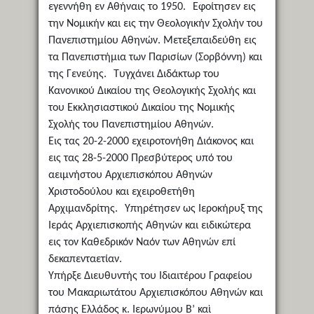
εγεννήθη εν Αθήναις το 1950. Εφοίτησεν εις
την Νομικήν και εις την Θεολογικήν Σχολήν του
Πανεπιστημίου Αθηνών. Μετεξεπαιδεύθη εις
τα Πανεπιστήμια των Παρισίων (Σορβόννη) και
της Γενεύης. Τυγχάνει Διδάκτωρ του
Κανονικού Δικαίου της Θεολογικής Σχολής και
του Εκκλησιαστικού Δικαίου της Νομικής
Σχολής του Πανεπιστημίου Αθηνών.
Εις τας 20-2-2000 εχειροτονήθη Διάκονος και
εις τας 28-5-2000 Πρεσβύτερος υπό του
αειμνήστου Αρχιεπισκόπου Αθηνών
Χριστοδούλου και εχειροθετήθη
Αρχιμανδρίτης. Υπηρέτησεν ως Ιεροκήρυξ της
Ιεράς Αρχιεπισκοπής Αθηνών και ειδικώτερα
εις τον Καθεδρικόν Ναόν των Αθηνών επί
δεκαπενταετίαν.
Υπήρξε Διευθυντής του Ιδιαιτέρου Γραφείου
του Μακαριωτάτου Αρχιεπισκόπου Αθηνών και
πάσης Ελλάδος κ. Ιερωνύμου Β’ καὶ