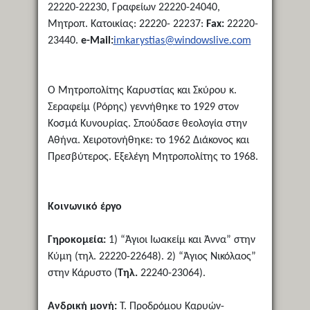
22220-22230, Γραφείων 22220-24040,
Μητροπ. Κατοικίας: 22220- 22237:
Fax:
22220-
23440.
e-Mail:
imkarystias@windowslive.com
Ο Μητροπολίτης Καρυστίας και Σκύρου κ.
Σεραφείμ (Ρόρης) γεννήθηκε το 1929 στον
Κοσμά Κυνουρίας. Σπούδασε θεολογία στην
Αθήνα. Χειροτονήθηκε: το 1962 Διάκονος και
Πρεσβύτερος. Εξελέγη Μητροπολίτης το 1968.
Κοινωνικό έργο
Γηροκομεία:
1) “Άγιοι Ιωακείμ και Άννα” στην
Κύμη (τηλ. 22220-22648). 2) “Άγιος Νικόλαος”
στην Κάρυστο (
Τηλ.
22240-23064).
Ανδρική μονή:
Τ. Προδρόμου Καρυών-