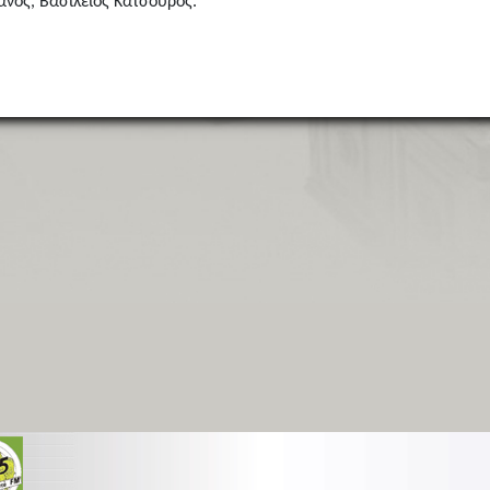
νος, Βασίλειος Κατσούρος.