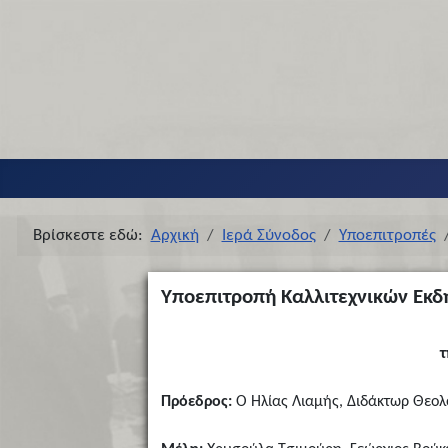
Βρίσκεστε εδώ:
Αρχική
Ιερά Σύνοδος
Υποεπιτροπές
Υποεπιτροπή Καλλιτεχνικών Εκ
τ
Πρόεδρος:
Ο Ηλίας Λιαμής, Διδάκτωρ Θεολ