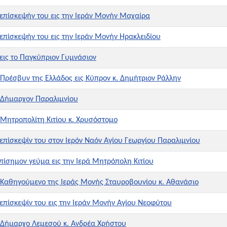
επίσκεψήν του εις την Ιεράν Μονήν Μαχαίρα
επίσκεψήν του εις την Ιεράν Μονήν Ηρακλειδίου
εις το Παγκύπριον Γυμνάσιον
Πρέσβυν της Ελλάδος εις Κύπρον κ. Δημήτριον Ράλλην
 Δήμαρχον Παραλιμνίου
Μητροπολίτη Κιτίου κ. Χρυσόστομο
επίσκεψίν του στον Ιερόν Ναόν Αγίου Γεωργίου Παραλιμνίου
πίσημον γεύμα εις την Ιερά Μητρόπολη Κιτίου
 Καθηγούμενο της Ιεράς Μονής Σταυροβουνίου κ. Αθανάσιο
επίσκεψίν του εις την Ιεράν Μονήν Αγίου Νεοφύτου
 Δήμαρχο Λεμεσού κ. Ανδρέα Χρήστου