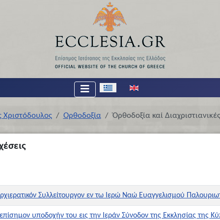
Επιλέξτε τη γλώσσα σας
ς Χριστόδουλος
Ορθοδοξία
Ὀρθοδοξία καί Διαχριστιανικές
χέσεις
ρχιερατικόν Συλλείτουργον εν τω Ιερώ Ναώ Ευαγγελισμού Παλουρι
επίσημον υποδοχήν του εις την Ιεράν Σύνοδον της Εκκλησίας της Κ