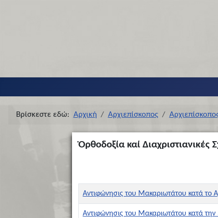
Βρίσκεστε εδώ:
Αρχική
Αρχιεπίσκοπος
Αρχιεπίσκοπο
Ὀρθοδοξία καί Διαχριστιανικές Σ
Τίτλος
Ημερομηνία Δημιουργίας
Αντιφώνησις του Μακαριωτάτου κατά το Α
Αντιφώνησις του Μακαριωτάτου κατά την 