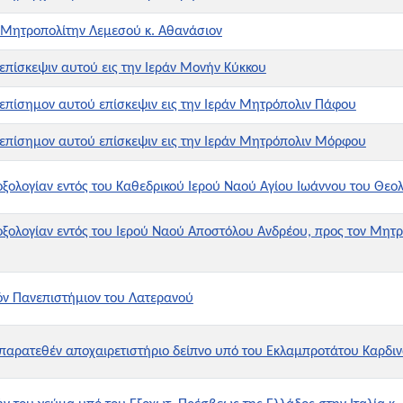
 Μητροπολίτην Λεμεσού κ. Αθανάσιον
επίσκεψιν αυτού εις την Ιεράν Μονήν Κύκκου
επίσημον αυτού επίσκεψιν εις την Ιεράν Μητρόπολιν Πάφου
επίσημον αυτού επίσκεψιν εις την Ιεράν Μητρόπολιν Μόρφου
οξολογίαν εντός του Καθεδρικού Ιερού Ναού Αγίου Ιωάννου του Θεο
οξολογίαν εντός του Ιερού Ναού Αποστόλου Ανδρέου, προς τον Μητρ
κόν Πανεπιστήμιον του Λατερανού
ρατεθέν αποχαιρετιστήριο δείπνο υπό του Εκλαμπρoτάτου Καρδινα