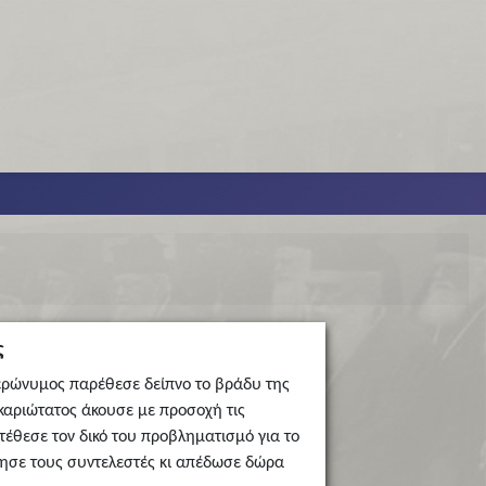
ς
Ιερώνυμος παρέθεσε δείπνο το βράδυ της
καριώτατος άκουσε με προσοχή τις
τέθεσε τον δικό του προβληματισμό για το
τησε τους συντελεστές κι απέδωσε δώρα