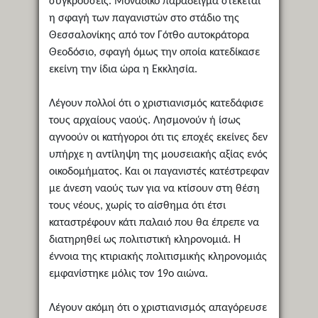
συγκρούσεις. Μοναδικό παράδειγμα στέκεται
η σφαγή των παγανιστών στο στάδιο της
Θεσσαλονίκης από τον Γότθο αυτοκράτορα
Θεοδόσιο, σφαγή όμως την οποία κατεδίκασε
εκείνη την ίδια ώρα η Εκκλησία.
Λέγουν πολλοί ότι ο χριστιανισμός κατεδάφισε
τους αρχαίους ναούς. Λησμονούν ή ίσως
αγνοούν οι κατήγοροι ότι τις εποχές εκείνες δεν
υπήρχε η αντίληψη της μουσειακής αξίας ενός
οικοδομήματος. Και οι παγανιστές κατέστρεφαν
με άνεση ναούς των για να κτίσουν στη θέση
τους νέους, χωρίς το αίσθημα ότι έτσι
καταστρέφουν κάτι παλαιό που θα έπρεπε να
διατηρηθεί ως πολιτιστική κληρονομιά. Η
έννοια της κτιριακής πολιτισμικής κληρονομιάς
εμφανίστηκε μόλις τον 19ο αιώνα.
Λέγουν ακόμη ότι ο χριστιανισμός απαγόρευσε