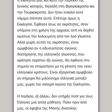
η Εκκλησία μας και κατά την περίοδο της
ξενικής κατοχής, δηλαδή στη Φραγκοκρατία και
την Τουρκοκρατία. Δεν ήταν εύκολο ούτε
νόμιμο πάντοτε αυτό. Επέτυχε όμως η
Εκκλησία. Έφθασε ίσως σε ακρότητες, όταν
επέμενε στη χρήση της αρχαίας αντί να δεχθεί
αμέσως την λαλουμένη από τον λαό γλώσσα.
Αλλά χωρίς αυτές τις ακρότητες, είναι
αμφίβολο αν ο αδυσώπητος αγώνας
διατήρησης της ελληνικής γλώσσας, που
κράτησε περίπου έξι αιώνες, θα έφθανε στο
σημείο να σταματήσει με τη γένεση του νεου
ελληνικού κράτους. Είναι εξαιρετικά αμφίβολο
αν σήμερα θα μιλούσαμε ελληνικά μεταξύ
μας, χωρίς τον σκληρό αγώνα της Εκκλησίας.
Η παιδεία, εξ άλλου, δεν υπήρξε ποτέ για τους
Έλληνες μια απλή μάθηση. Πολύ πριν από
μας, οι έφηβοι της Μέσης Ανατολής