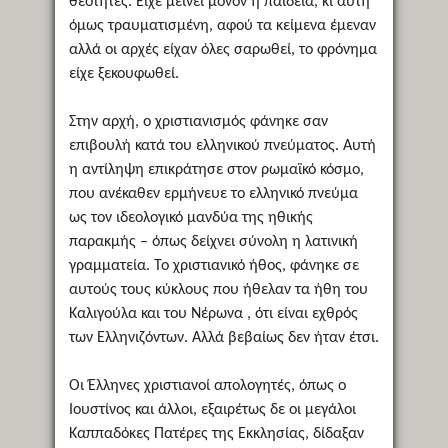
θεότητες. Είχε μείνει μόνον η παιδεία, κι αυτή
όμως τραυματισμένη, αφού τα κείμενα έμεναν
αλλά οι αρχές είχαν όλες σαρωθεί, το φρόνημα
είχε ξεκουφωθεί.
Στην αρχή, ο χριστιανισμός φάνηκε σαν
επιβουλή κατά του ελληνικού πνεύματος. Αυτή
η αντίληψη επικράτησε στον ρωμαϊκό κόσμο,
που ανέκαθεν ερμήνευε το ελληνικό πνεύμα
ως τον ιδεολογικό μανδύα της ηθικής
παρακμής – όπως δείχνει σύνολη η λατινική
γραμματεία. Το χριστιανικό ήθος, φάνηκε σε
αυτούς τους κύκλους που ήθελαν τα ήθη του
Καλιγούλα και του Νέρωνα , ότι είναι εχθρός
των Ελληνιζόντων. Αλλά βεβαίως δεν ήταν έτσι.
Οι Έλληνες χριστιανοί απολογητές, όπως ο
Ιουστίνος και άλλοι, εξαιρέτως δε οι μεγάλοι
Καππαδόκες Πατέρες της Εκκλησίας, δίδαξαν