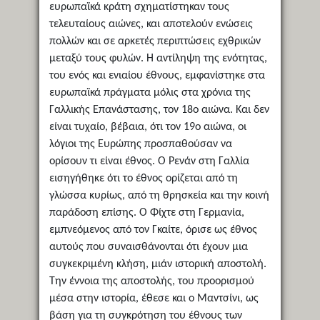
ευρωπαϊκά κράτη σχηματίστηκαν τους
τελευταίους αιώνες, και αποτελούν ενώσεις
πολλών και σε αρκετές περιπτώσεις εχθρικών
μεταξύ τους φυλών. Η αντίληψη της ενότητας,
του ενός και ενιαίου έθνους, εμφανίστηκε στα
ευρωπαϊκά πράγματα μόλις στα χρόνια της
Γαλλικής Επανάστασης, τον 18ο αιώνα. Και δεν
είναι τυχαίο, βέβαια, ότι τον 19ο αιώνα, οι
λόγιοι της Ευρώπης προσπαθούσαν να
ορίσουν τι είναι έθνος. Ο Ρενάν στη Γαλλία
εισηγήθηκε ότι το έθνος ορίζεται από τη
γλώσσα κυρίως, από τη θρησκεία και την κοινή
παράδοση επίσης. Ο Φίχτε στη Γερμανία,
εμπνεόμενος από τον Γκαίτε, όρισε ως έθνος
αυτούς που συναισθάνονται ότι έχουν μια
συγκεκριμένη κλήση, μιάν ιστορική αποστολή.
Την έννοια της αποστολής, του προορισμού
μέσα στην ιστορία, έθεσε και ο Μαντσίνι, ως
βάση για τη συγκρότηση του έθνους των