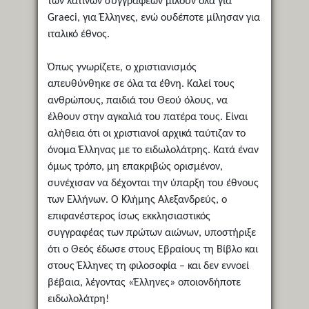
των λατίνων συγγραφέων μιλούν όλα για
Graeci, για Έλληνες, ενώ ουδέποτε μίλησαν για
ιταλικό έθνος.
Όπως γνωρίζετε, ο χριστιανισμός
απευθύνθηκε σε όλα τα έθνη. Καλεί τους
ανθρώπους, παιδιά του Θεού όλους, να
έλθουν στην αγκαλιά του πατέρα τους. Είναι
αλήθεια ότι οι χριστιανοί αρχικά ταύτιζαν το
όνομα Έλληνας με το ειδωλολάτρης. Κατά έναν
όμως τρόπο, μη επακριβώς ορισμένον,
συνέχισαν να δέχονται την ύπαρξη του έθνους
των Ελλήνων. Ο Κλήμης Αλεξανδρεύς, ο
επιφανέστερος ίσως εκκλησιαστικός
συγγραφέας των πρώτων αιώνων, υποστήριξε
ότι ο Θεός έδωσε στους Εβραίους τη Βίβλο και
στους Έλληνες τη φιλοσοφία – και δεν εννοεί
βέβαια, λέγοντας «Έλληνες» οποιονδήποτε
ειδωλολάτρη!