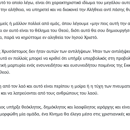
υτό το οποίο λέγω, είναι ότι χαρακτηριστικό ιδίωμα του μεγάλου αυ
την αλήθεια, να υπηρετεί και να διακονεί την Αλήθεια αντί πάσης θ
είς ή μάλλον πολλοί από εμάς, όπου λέγουμε «μην πεις αυτή την αλ
ι αν αυτό είναι το θέλημα του Θεού, διότι αυτό θα σου δημιουργήσ
α, παρά να κηρύττομε εν αληθεία τον Ιησού Χριστό.
ός Χρυσόστομος δεν ήταν αυτών των αντιλήψεων. Ήταν των αντιλήψε
 αυτό εν πολλοίς μπορεί να κριθεί ότι υπήρξε υπερβολικός στη προβ
ική μαρτυρία ενός ενσυνειδήτου και ευσυνειδήτου ποιμένος της Εκκ
 Θεού.
η από τον λαό και αυτό είναι περίπου η μοίρα ή η τύχη των πνευματ
 και να λατρεύονται από τους ανθρώπους του λαού.
ος υπήρξε θεόκλητος, δημόκλητος και λαοφίλητος ιεράρχης και είνα
αμορφώθη μία ομάδα, ένα Κίνημα θα έλεγα μέσα στις χριστιανικές κο