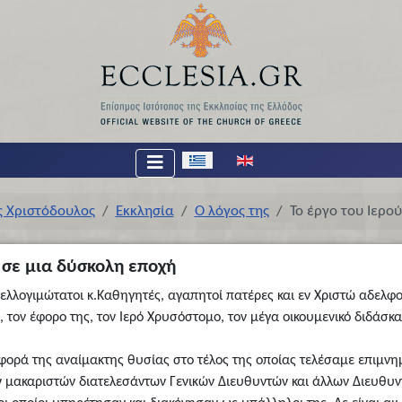
Επιλέξτε τη γλώσσα σας
ς Χριστόδουλος
Εκκλησία
Ο λόγος της
Το έργο του Ιερο
 σε μια δύσκολη εποχή
 ελλογιμώτατοι κ.Καθηγητές, αγαπητοί πατέρες και εν Χριστώ αδελφο
 τον έφορο της, τον Ιερό Χρυσόστομο, τον μέγα οικουμενικό διδάσκα
φορά της αναίμακτης θυσίας στο τέλος της οποίας τελέσαμε επιμν
 μακαριστών διατελεσάντων Γενικών Διευθυντών και άλλων Διευθυν