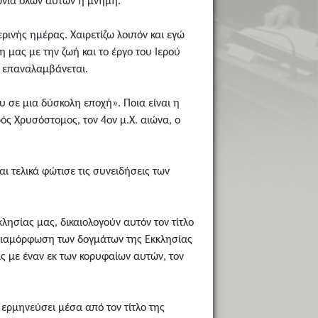
ιωνία όλων αυτών η μνήμη.
ρινής ημέρας. Χαιρετίζω λοιπόν και εγώ
 μας με την ζωή και το έργο του Ιερού
ς επαναλαμβάνεται.
υ σε μια δύσκολη εποχή». Ποια είναι η
ός Χρυσόστομος, τον 4ον μ.Χ. αιώνα, ο
ι τελικά φώτισε τις συνειδήσεις των
κλησίας μας, δικαιολογούν αυτόν τον τίτλο
η διαμόρφωση των δογμάτων της Εκκλησίας
ας με έναν εκ των κορυφαίων αυτών, τον
 ερμηνεύσει μέσα από τον τίτλο της