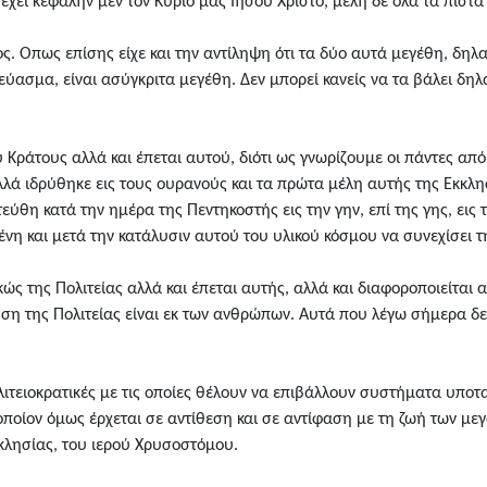
 έχει κεφαλήν μεν τον Κύριο μας Ιησού Χριστό, μέλη δε όλα τα πιστά
ος. Οπως επίσης είχε και την αντίληψη ότι τα δύο αυτά μεγέθη, δ
ύασμα, είναι ασύγκριτα μεγέθη. Δεν μπορεί κανείς να τα βάλει δηλα
υ Κράτους αλλά και έπεται αυτού, διότι ως γνωρίζουμε οι πάντες απ
αλλά ιδρύθηκε εις τους ουρανούς και τα πρώτα μέλη αυτής της Εκκ
ύθη κατά την ημέρα της Πεντηκοστής εις την γην, επί της γης, εις τ
νη και μετά την κατάλυσιν αυτού του υλικού κόσμου να συνεχίσει τη
κώς της Πολιτείας αλλά και έπεται αυτής, αλλά και διαφοροποιείτα
υση της Πολιτείας είναι εκ των ανθρώπων. Αυτά που λέγω σήμερα δε
λιτειοκρατικές με τις οποίες θέλουν να επιβάλλουν συστήματα υποτ
οποίον όμως έρχεται σε αντίθεση και σε αντίφαση με τη ζωή των με
κλησίας, του ιερού Χρυσοστόμου.