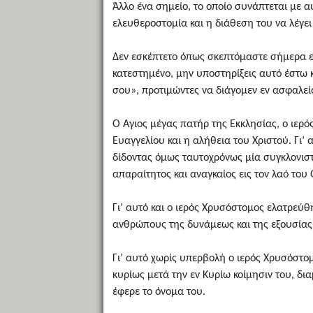
Άλλο ένα σημείο, το οποίο συνάπτεται με α
ελευθεροστομία και η διάθεση του να λέγει 
Δεν εσκέπτετο όπως σκεπτόμαστε σήμερα εμ
κατεστημένο, μην υποστηρίξεις αυτό έστω κ
σου», προτιμώντες να διάγομεν εν ασφαλεί
Ο Άγιος μέγας πατήρ της Εκκλησίας, ο ιερ
Ευαγγελίου και η αλήθεια του Χριστού. Γι’
δίδοντας όμως ταυτοχρόνως μία συγκλονιστ
απαραίτητος και αναγκαίος εις τον λαό του
Γι’ αυτό και ο ιερός Χρυσόστομος ελατρεύθ
ανθρώπους της δυνάμεως και της εξουσίας
Γι’ αυτό χωρίς υπερβολή ο ιερός Χρυσόστομ
κυρίως μετά την εν Κυρίω κοίμησιν του, δι
έφερε το όνομα του.