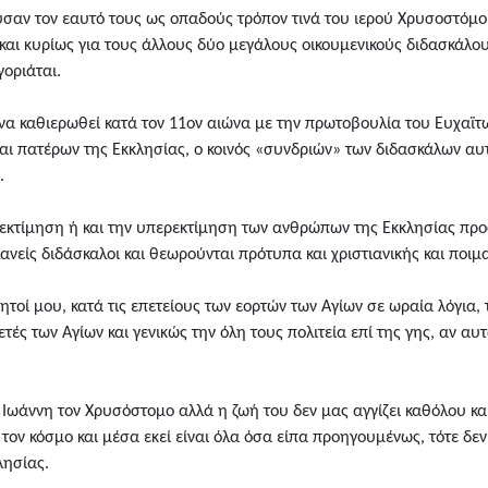
ούσαν τον εαυτό τους ως οπαδούς τρόπον τινά του ιερού Χρυσοστόμου
και κυρίως για τους άλλους δύο μεγάλους οικουμενικούς διδασκάλου
γοριάται.
 να καθιερωθεί κατά τον 11ον αιώνα με την πρωτοβουλία του Ευχαϊτ
αι πατέρων της Εκκλησίας, ο κοινός «συνδριών» των διδασκάλων αυ
.
 εκτίμηση ή και την υπερεκτίμηση των ανθρώπων της Εκκλησίας πρ
ανείς διδάσκαλοι και θεωρούνται πρότυπα και χριστιανικής και ποιμ
πητοί μου, κατά τις επετείους των εορτών των Αγίων σε ωραία λόγια
τές των Αγίων και γενικώς την όλη τους πολιτεία επί της γης, αν αυ
ο Ιωάννη τον Χρυσόστομο αλλά η ζωή του δεν μας αγγίζει καθόλου 
τον κόσμο και μέσα εκεί είναι όλα όσα είπα προηγουμένως, τότε δεν
λησίας.