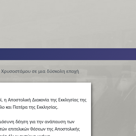
ύ Χρυσοστόμου σε μια δύσκολη εποχή
ί, η Αποστολική Διακονία της Εκκλησίας της
λο και Πατέρα της Εκκλησίας.
ημόσυνη δέηση για την ανάπαυση των
τών επιτελικών θέσεων της Αποστολικής