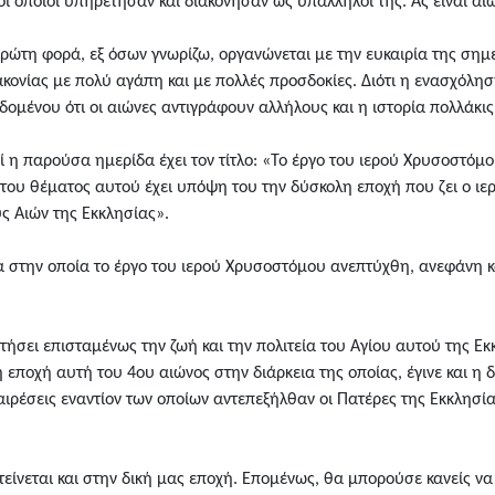
 οι οποίοι υπηρέτησαν και διακόνησαν ως υπάλληλοι της. Ας είναι α
ρώτη φορά, εξ όσων γνωρίζω, οργανώνεται με την ευκαιρία της σημε
ονίας με πολύ αγάπη και με πολλές προσδοκίες. Διότι η ενασχόληση
ομένου ότι οι αιώνες αντιγράφουν αλλήλους και η ιστορία πολλάκι
ί η παρούσα ημερίδα έχει τον τίτλο: «Το έργο του ιερού Χρυσοστόμο
του θέματος αυτού έχει υπόψη του την δύσκολη εποχή που ζει ο ιερ
ς Αιών της Εκκλησίας».
α στην οποία το έργο του ιερού Χρυσοστόμου ανεπτύχθη, ανεφάνη κα
τήσει επισταμένως την ζωή και την πολιτεία του Αγίου αυτού της Εκ
η εποχή αυτή του 4ου αιώνος στην διάρκεια της οποίας, έγινε και 
 αιρέσεις εναντίον των οποίων αντεπεξήλθαν οι Πατέρες της Εκκλησί
κτείνεται και στην δική μας εποχή. Επομένως, θα μπορούσε κανείς να