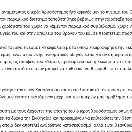
ε αντιμέτωπος ο ιερός Χρυσόστομος ήτο αφενός μεν το πνεύμα του Θ
 τον παραμικρό δισταγμό τοποθετήθηκε βεβαίως στην παράταξη του Κ
α χαρίσματα του χωρίς να κάμει τον παραμικρό συμβιβασμό, χωρίς 
 υγεία του και στην απώλεια του θρόνου του και σε περιπέτειες προ
λεγα το μέγα πνευματικό κεφάλαιο με το οποίο εδωροφόρησε την Εκκ
υς εμάς, ένας ακραιφνής πνευματικός οδηγός έστω και αν σήμερα οι α
 προς τις απόψεις του κόσμου, προκειμένου και η Εκκλησία να εκσυ
 είναι αυτό το οποίον μπορεί να κριθεί και να θεωρηθεί ότι συμπλέ
όλησε τον ιερόν Χρυσόστομο και το επέλυσε κατά τον τρόπο με τον 
ώνυμον έκτοτε υφιστάμενον μέχρι και των ημερών μας πρόβλημα των
ουση με τους άρχοντες της εποχής του ο ιερός Χρυσόστομος όπως όλ
ί τα δίκαια της Εκκλησίας και προκειμένου να καθιερώσει την θέση
 οποία δεν αποτελεί ανθρώπινο κατασκεύασμα, αλλά είναι θεανθρώ