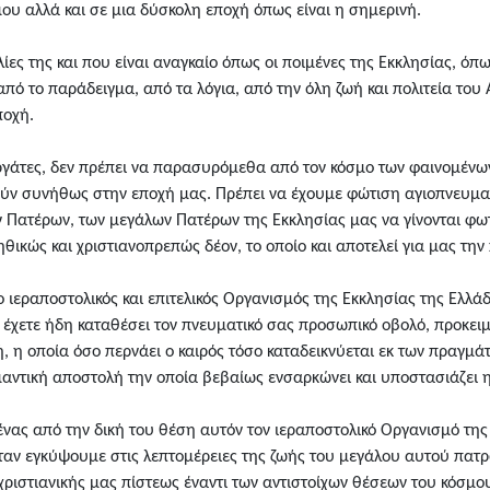
ου αλλά και σε μια δύσκολη εποχή όπως είναι η σημερινή.
λίες της και που είναι αναγκαίο όπως οι ποιμένες της Εκκλησίας, όπ
πό το παράδειγμα, από τα λόγια, από την όλη ζωή και πολιτεία του Α
ποχή.
εργάτες, δεν πρέπει να παρασυρόμεθα από τον κόσμο των φαινομέν
ούν συνήθως στην εποχή μας. Πρέπει να έχουμε φώτιση αγιοπνευματ
 Πατέρων, των μεγάλων Πατέρων της Εκκλησίας μας να γίνονται φωτ
ηθικώς και χριστιανοπρεπώς δέον, το οποίο και αποτελεί για μας τη
 ιεραποστολικός και επιτελικός Οργανισμός της Εκκλησίας της Ελλάδο
ι έχετε ήδη καταθέσει τον πνευματικό σας προσωπικό οβολό, προκει
 η οποία όσο περνάει ο καιρός τόσο καταδεικνύεται εκ των πραγμά
ημαντική αποστολή την οποία βεβαίως ενσαρκώνει και υποστασιάζει 
θένας από την δική του θέση αυτόν τον ιεραποστολικό Οργανισμό της
αν εγκύψουμε στις λεπτομέρειες της ζωής του μεγάλου αυτού πατρό
χριστιανικής μας πίστεως έναντι των αντιστοίχων θέσεων του κόσμο