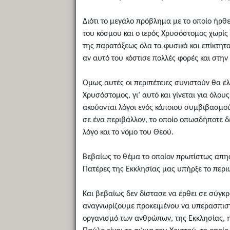
Διότι το μεγάλο πρόβλημα με το οποίο ήρθ
του κόσμου και ο ιερός Χρυσόστομος χωρίς
της παρατάξεως όλα τα φυσικά και επίκτητ
αν αυτό του κόστισε πολλές φορές και στην
Ομως αυτές οι περιπέτειες συνιστούν θα έ
Χρυσόστομος, γι’ αυτό και γίνεται για όλο
ακούονται λόγοι ενός κάποιου συμβιβασμού
σε ένα περιβάλλον, το οποίο οπωσδήποτε δεν
λόγο και το νόμο του Θεού.
Βεβαίως το θέμα το οποίον πρωτίστως απησχ
Πατέρες της Εκκλησίας μας υπήρξε το περι
Και βεβαίως δεν δίστασε να έρθει σε σύγκρ
αναγνωρίζουμε προκειμένου να υπερασπιστε
οργανισμό των ανθρώπων, της Εκκλησίας, η