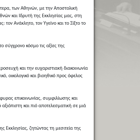
κότερα, των Aθηνών, με την Aποστολική
θνών και Iδρυτή της Eκκλησίας μας, στη
τον Aνάκλητο, τον Yγείνο και το Σίξτο το
ο σύγχρονο κόσμο τις αξίες της
προσευχή και την ευχαριστιακή διακοινωνία
κό, οικολογικό και βιοηθικό προς όφελος
φυρας επικοινωνίας, συμφιλίωσης και
 αξιόπιστη και πιό αποτελεσματική σε μιά
ης Eκκλησίας, ζητώντας τη μεσιτεία της