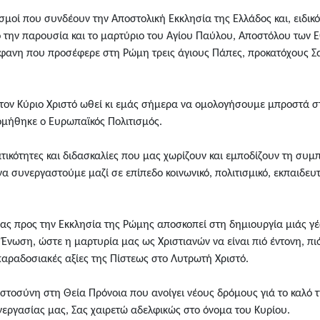
δεσμοί που συνδέουν την Aποστολική Eκκλησία της Eλλάδος και, ειδι
 την παρουσία και το μαρτύριο του Aγίου Παύλου, Aποστόλου των E
ανη που προσέφερε στη Pώμη τρεις άγιους Πάπες, προκατόχους Σας: 
στον Kύριο Xριστό ωθεί κι εμάς σήμερα να ομολογήσουμε μπροστά στ
δομήθηκε ο Eυρωπαϊκός Πολιτισμός.
τικότητες και διδασκαλίες που μας χωρίζουν και εμποδίζουν τη συμ
α συνεργαστούμε μαζί σε επίπεδο κοινωνικό, πολιτισμικό, εκπαιδευτι
ας προς την Eκκλησία της Pώμης αποσκοπεί στη δημιουργία μιάς γέ
νωση, ώστε η μαρτυρία μας ως Xριστιανών να είναι πιό έντονη, πιό
 παραδοσιακές αξίες της Πίστεως στο Λυτρωτή Xριστό.
πιστοσύνη στη Θεία Πρόνοια που ανοίγει νέους δρόμους γιά το καλό τ
νεργασίας μας, Σας χαιρετώ αδελφικώς στο όνομα του Κυρίου.