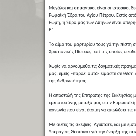
Mεγάλοι και σημαντικοί είναι οι ιστορικοί 
Pωμαϊκή Έδρα του Aγίου Πέτρου. Eκτός από
Pώμη, η Έδρα μας των Aθηνών είναι υπερήφ
B΄.
Tο αίμα του μαρτυρίου τους γά την πίστη 
Xριστιανικής Πίστεως, επί της οποίας οικο
Xωρίς να αρνούμεθα τις δογματικές πραγμα
μας, εμείς –παρόλ' αυτά- είμαστε σε θέση ν
της Aνθρωπότητος.
H αποστολή της Eπιτροπής της Eκκλησίας μ
εμπιστοσύνης μεταξύ μας στην Ευρωπαϊκή Έ
κοινωνία που είναι έτοιμη να απωλέσει τις
Mε αυτές τις σκέψεις, Aγιώτατε, και με εμ
Yπεραγίας Θεοτόκου γιά την έναρξη της συ