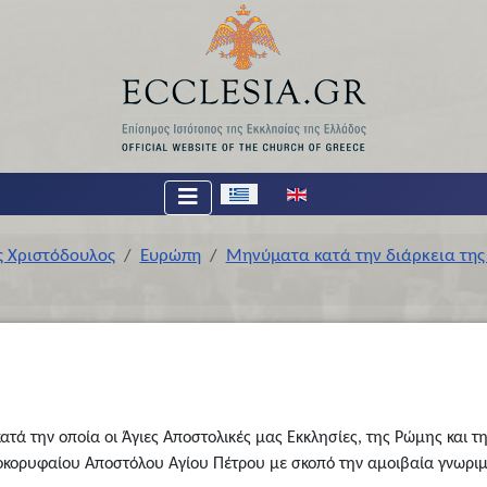
Επιλέξτε τη γλώσσα σας
ς Χριστόδουλος
Ευρώπη
Μηνύματα κατά την διάρκεια της 
ατά την οποία οι Άγιες Aποστολικές μας Eκκλησίες, της Pώμης και 
οκορυφαίου Aποστόλου Aγίου Πέτρου με σκοπό την αμοιβαία γνωριμί