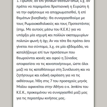
1. Πρώτον, αν επί γενικών θέσεων-όπως λ.χ. αν
πρέπει να παραμείνει Χριστιανική η Ευρώπη ή
να την αφήσουμε να αποχρωματισθεί, ή επί
θεμάτων βιοηθικής- θα συνεργασθούμε με
τους Ρωμαιοκαθολικούς και τους Προτεστάντες
(σημ. Με αυτούς μέσω του Κ.Ε.Κ.) για να
υπάρξει μία ισχυρή και πολλών εκατομμυρίων
πολιτών φωνή ή όχι; Αν ναι τότε θα πρέπει όσο
γίνεται πιο σύντομα, λ.χ. σε μία εβδομάδα, να
καταλήξουμε επί των προτάσεων που
θεωρούνται κοινές και αφού η Σύνοδος
αποφασίσει να τις κοινοποιήσουμε, ώστε όλοι
μαζί να τις καταθέσουμε στη Συνέλευση και να
ζητήσουμε και ειδική ακρόαση για να τις
εκθέσουμε. Ήδη στις 7 του προσεχούς μηνός
Μαΐου αφικνείται στην Αθήνα ο κ. Jenkins του
Κ.Ε.Κ., προκειμένου να συνεργασθεί μαζί μας
για τις περαιτέρω κινήσεις μας.