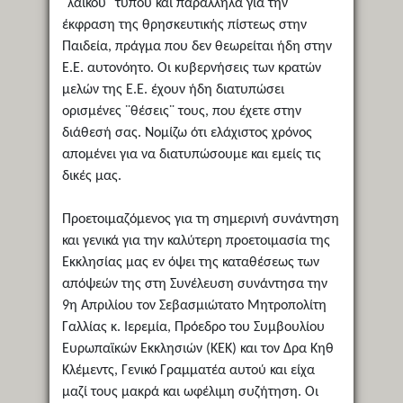
¨λαϊκού¨ τύπου και παράλληλα για την
έκφραση της θρησκευτικής πίστεως στην
Παιδεία, πράγμα που δεν θεωρείται ήδη στην
Ε.Ε. αυτονόητο. Οι κυβερνήσεις των κρατών
μελών της Ε.Ε. έχουν ήδη διατυπώσει
ορισμένες ¨θέσεις¨ τους, που έχετε στην
διάθεσή σας. Νομίζω ότι ελάχιστος χρόνος
απομένει για να διατυπώσουμε και εμείς τις
δικές μας.
Προετοιμαζόμενος για τη σημερινή συνάντηση
και γενικά για την καλύτερη προετοιμασία της
Εκκλησίας μας εν όψει της καταθέσεως των
απόψεών της στη Συνέλευση συνάντησα την
9η Απριλίου τον Σεβασμιώτατο Μητροπολίτη
Γαλλίας κ. Ιερεμία, Πρόεδρο του Συμβουλίου
Ευρωπαϊκών Εκκλησιών (ΚΕΚ) και τον Δρα Κηθ
Κλέμεντς, Γενικό Γραμματέα αυτού και είχα
μαζί τους μακρά και ωφέλιμη συζήτηση. Οι