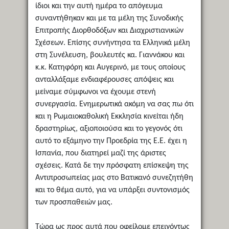
ίδιοι και την αυτή ημέρα το απόγευμα
συναντήθηκαν και με τα μέλη της Συνοδικής
Επιτροπής Διορθοδόξων και Διαχριστιανικών
Σχέσεων. Επίσης συνήντησα τα Ελληνικά μέλη
στη Συνέλευση, βουλευτές κα. Γιαννάκου και
κ.κ. Κατηφόρη και Αυγερινό, με τους οποίους
ανταλλάξαμε ενδιαφέρουσες απόψεις και
μείναμε σύμφωνοι να έχουμε στενή
συνεργασία. Ενημερωτικά ακόμη να σας πω ότι
και η Ρωμαιοκαθολική Εκκλησία κινείται ήδη
δραστηρίως, αξιοποιούσα και το γεγονός ότι
αυτό το εξάμηνο την Προεδρία της Ε.Ε. έχει η
Ισπανία, που διατηρεί μαζί της άριστες
σχέσεις. Κατά δε την πρόσφατη επίσκεψη της
Αντιπροσωπείας μας στο Βατικανό συνεζητήθη
και το θέμα αυτό, για να υπάρξει συντονισμός
των προσπαθειών μας.
Τώρα ως προς αυτά που οφείλομε επειγόντως