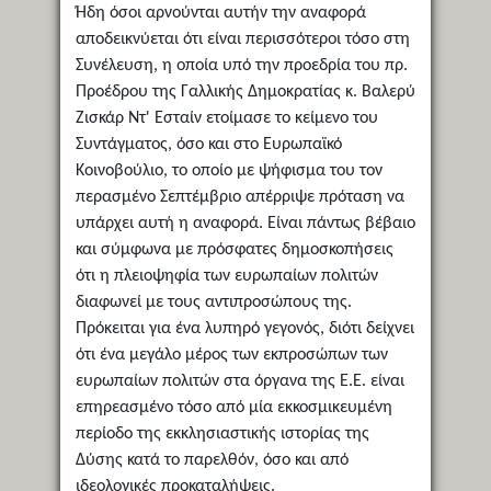
Ήδη όσοι αρνούνται αυτήν την αναφορά
αποδεικνύεται ότι είναι περισσότεροι τόσο στη
Συνέλευση, η οποία υπό την προεδρία του πρ.
Προέδρου της Γαλλικής Δημοκρατίας κ. Βαλερύ
Ζισκάρ Ντ' Εσταίν ετοίμασε το κείμενο του
Συντάγματος, όσο και στο Ευρωπαϊκό
Κοινοβούλιο, το οποίο με ψήφισμα του τον
περασμένο Σεπτέμβριο απέρριψε πρόταση να
υπάρχει αυτή η αναφορά. Είναι πάντως βέβαιο
και σύμφωνα με πρόσφατες δημοσκοπήσεις
ότι η πλειοψηφία των ευρωπαίων πολιτών
διαφωνεί με τους αντιπροσώπους της.
Πρόκειται για ένα λυπηρό γεγονός, διότι δείχνει
ότι ένα μεγάλο μέρος των εκπροσώπων των
ευρωπαίων πολιτών στα όργανα της Ε.Ε. είναι
επηρεασμένο τόσο από μία εκκοσμικευμένη
περίοδο της εκκλησιαστικής ιστορίας της
Δύσης κατά το παρελθόν, όσο και από
ιδεολογικές προκαταλήψεις.