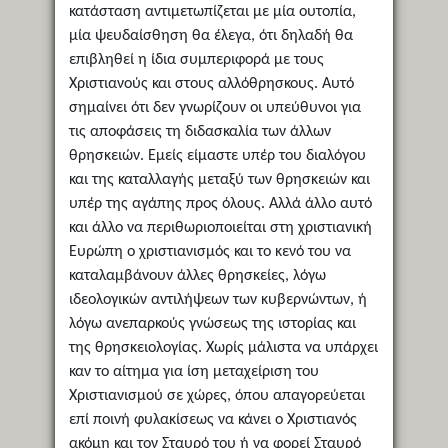
κατάσταση αντιμετωπίζεται με μία ουτοπία,
μία ψευδαίσθηση θα έλεγα, ότι δηλαδή θα
επιβληθεί η ίδια συμπεριφορά με τους
Χριστιανούς και στους αλλόθρησκους. Αυτό
σημαίνει ότι δεν γνωρίζουν οι υπεύθυνοι για
τις αποφάσεις τη διδασκαλία των άλλων
θρησκειών. Εμείς είμαστε υπέρ του διαλόγου
και της καταλλαγής μεταξύ των θρησκειών και
υπέρ της αγάπης προς όλους. Αλλά άλλο αυτό
και άλλο να περιθωριοποιείται στη χριστιανική
Ευρώπη ο χριστιανισμός και το κενό του να
καταλαμβάνουν άλλες θρησκείες, λόγω
ιδεολογικών αντιλήψεων των κυβερνώντων, ή
λόγω ανεπαρκούς γνώσεως της ιστορίας και
της θρησκειολογίας. Χωρίς μάλιστα να υπάρχει
καν το αίτημα για ίση μεταχείριση του
Χριστιανισμού σε χώρες, όπου απαγορεύεται
επί ποινή φυλακίσεως να κάνει ο Χριστιανός
ακόμη και τον Σταυρό του ή να φορεί Σταυρό