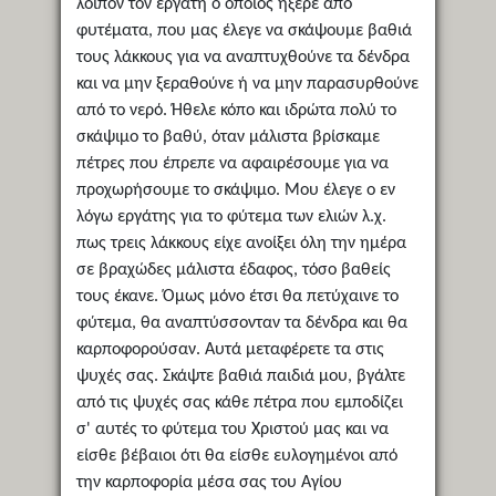
λοιπόν τον εργάτη ο οποίος ήξερε από
φυτέματα, που μας έλεγε να σκάψουμε βαθιά
τους λάκκους για να αναπτυχθούνε τα δένδρα
και να μην ξεραθούνε ή να μην παρασυρθούνε
από το νερό. Ήθελε κόπο και ιδρώτα πολύ το
σκάψιμο το βαθύ, όταν μάλιστα βρίσκαμε
πέτρες που έπρεπε να αφαιρέσουμε για να
προχωρήσουμε το σκάψιμο. Μου έλεγε ο εν
λόγω εργάτης για το φύτεμα των ελιών λ.χ.
πως τρεις λάκκους είχε ανοίξει όλη την ημέρα
σε βραχώδες μάλιστα έδαφος, τόσο βαθείς
τους έκανε. Όμως μόνο έτσι θα πετύχαινε το
φύτεμα, θα αναπτύσσονταν τα δένδρα και θα
καρποφορούσαν. Αυτά μεταφέρετε τα στις
ψυχές σας. Σκάψτε βαθιά παιδιά μου, βγάλτε
από τις ψυχές σας κάθε πέτρα που εμποδίζει
σ' αυτές το φύτεμα του Χριστού μας και να
είσθε βέβαιοι ότι θα είσθε ευλογημένοι από
την καρποφορία μέσα σας του Αγίου