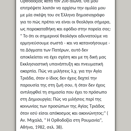
Ορθοδοξίας κατά τον 20ό αιώνα. Θα μου
επιτρέψετε λοιπόν να αρχίσω την ομιλία μου
με μία σκέψη του σε Έλληνα δημοσιογράφο
για το πώς πρέπει να είναι οι θεολόγοι σήμερα,
ως παρακαταθήκη και εφόδιο στην πορεία σας:
" Το ότι οι σημερινοί θεολόγοι αδυνατούμε να
ερμηνεύσουμε σωστά - και να κατανοήσουμε -
τα Δόγματα των Πατέρων, αυτό δεν
αποκλείεται να έχει σχέση και με τη δική μας
Εκκλησιαστική υπανάπτυξη και πνευματική
ακαρπία. Πώς να μιλήσεις λ.χ. για την Αγία
Τριάδα, όταν ο ίδιος δεν έχεις δεχτεί την
παρουσία της στη ζωή σου, ή όταν δεν έχεις
αντιληφθεί τη σημασία που έχει το πρόσωπο
στη Δημιουργία; Πώς να μιλήσεις περί της
κοινωνίας των προσώπων της Αγίας Τριάδος
όταν εσύ είσαι απόκοσμος και ακοινώνητος;" (
Αν. Μιχαλά, " Η Ορθοδοξία στη Ρουμανία",
Αθήνα, 1982, σελ. 38).