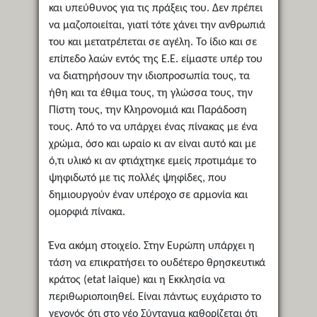
και υπεύθυνος για τις πράξεις του. Δεν πρέπει
να μαζοποιείται, γιατί τότε χάνει την ανθρωπιά
του και μετατρέπεται σε αγέλη. Το ίδιο και σε
επίπεδο λαών εντός της Ε.Ε. είμαστε υπέρ του
να διατηρήσουν την ιδιοπροσωπία τους, τα
ήθη και τα έθιμα τους, τη γλώσσα τους, την
Πίστη τους, την Κληρονομιά και Παράδοση
τους. Από το να υπάρχει ένας πίνακας με ένα
χρώμα, όσο και ωραίο κι αν είναι αυτό και με
ό,τι υλικό κι αν φτιάχτηκε εμείς προτιμάμε το
ψηφιδωτό με τις πολλές ψηφίδες, που
δημιουργούν έναν υπέροχο σε αρμονία και
ομορφιά πίνακα.
Ένα ακόμη στοιχείο. Στην Ευρώπη υπάρχει η
τάση να επικρατήσει το ουδέτερο θρησκευτικά
κράτος (etat laique) και η Εκκλησία να
περιθωριοποιηθεί. Είναι πάντως ευχάριστο το
γεγονός ότι στο νέο Σύνταγμα καθορίζεται ότι