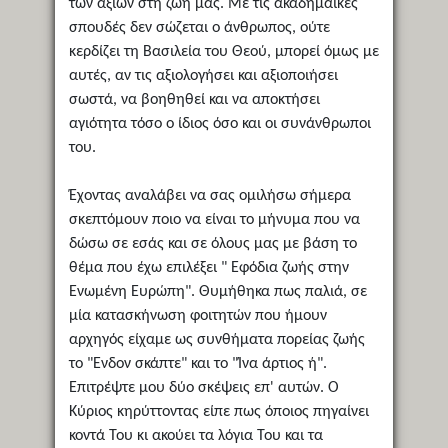
των αξιών στη ζωή μας. Με τις ακαδημαϊκές
σπουδές δεν σώζεται ο άνθρωπος, ούτε
κερδίζει τη Βασιλεία του Θεού, μπορεί όμως με
αυτές, αν τις αξιολογήσει και αξιοποιήσει
σωστά, να βοηθηθεί και να αποκτήσει
αγιότητα τόσο ο ίδιος όσο και οι συνάνθρωποι
του.
Έχοντας αναλάβει να σας ομιλήσω σήμερα
σκεπτόμουν ποιο να είναι το μήνυμα που να
δώσω σε εσάς και σε όλους μας με βάση το
θέμα που έχω επιλέξει " Εφόδια ζωής στην
Ενωμένη Ευρώπη". Θυμήθηκα πως παλιά, σε
μία κατασκήνωση φοιτητών που ήμουν
αρχηγός είχαμε ως συνθήματα πορείας ζωής
το "Ενδον σκάπτε" και το "Ίνα άρτιος ή".
Επιτρέψτε μου δύο σκέψεις επ' αυτών. Ο
Κύριος κηρύττοντας είπε πως όποιος πηγαίνει
κοντά Του κι ακούει τα λόγια Του και τα