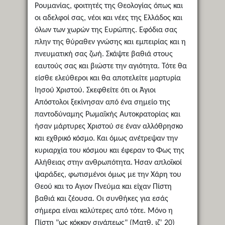
Ρουμανίας, φοιτητές της Θεολογίας όπως και
οι αδελφοί σας, νέοι και νέες της Ελλάδος και
όλων των χωρών της Ευρώπης. Εφόδια σας
πλην της θύραθεν γνώσης και εμπειρίας και η
πνευματική σας ζωή. Σκάψτε βαθιά στους
εαυτούς σας και βιώστε την αγιότητα. Τότε θα
είσθε ελεύθεροι και θα αποτελείτε μαρτυρία
Ιησού Χριστού. Σκεφθείτε ότι οι Άγιοι
Απόστολοι ξεκίνησαν από ένα σημείο της
παντοδύναμης Ρωμαϊκής Αυτοκρατορίας και
ήσαν μάρτυρες Χριστού σε έναν αλλόθρησκο
και εχθρικό κόσμο. Και όμως ανέτρεψαν την
κυριαρχία του κόσμου και έφεραν το Φως της
Αλήθειας στην ανθρωπότητα. Ήσαν απλοϊκοί
ψαράδες, φωτισμένοι όμως με την Χάρη του
Θεού και το Αγιον Πνεύμα και είχαν Πίστη
βαθιά και ζέουσα. Οι συνθήκες για εσάς
σήμερα είναι καλύτερες από τότε. Μόνο η
Πίστη "ως κόκκον σινάπεως" (Ματθ. ιζ' 20)