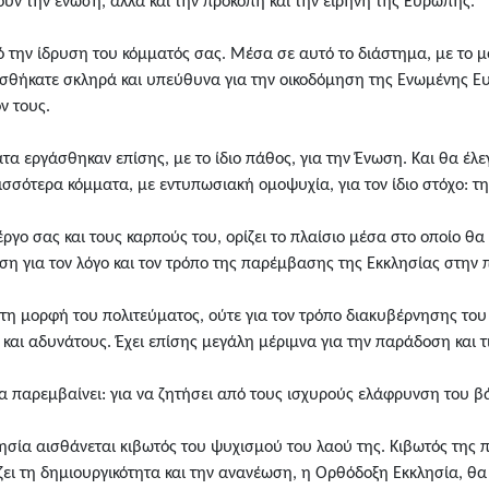
υν την ένωση, αλλά και την προκοπή και την ειρήνη της Ευρώπης.
ό την ίδρυση του κόμματός σας. Μέσα σε αυτό το διάστημα, με το μ
ασθήκατε σκληρά και υπεύθυνα για την οικοδόμηση της Ενωμένης Ευρ
ν τους.
α εργάσθηκαν επίσης, με το ίδιο πάθος, για την Ένωση. Και θα έλεγα
ρισσότερα κόμματα, με εντυπωσιακή ομοψυχία, για τον ίδιο στόχο: 
έργο σας και τους καρπούς του, ορίζει το πλαίσιο μέσα στο οποίο 
ση για τον λόγο και τον τρόπο της παρέμβασης της Εκκλησίας στην π
 τη μορφή του πολιτεύματος, ούτε για τον τρόπο διακυβέρνησης του
 και αδυνάτους. Έχει επίσης μεγάλη μέριμνα για την παράδοση και τ
σία παρεμβαίνει: για να ζητήσει από τους ισχυρούς ελάφρυνση του 
λησία αισθάνεται κιβωτός του ψυχισμού του λαού της. Κιβωτός της
ίζει τη δημιουργικότητα και την ανανέωση, η Ορθόδοξη Εκκλησία, θα 