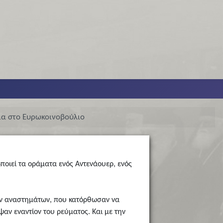
ία στο Ευρωκοινοβούλιο
ποιεί τα οράματα ενός Αντενάουερ, ενός
λων αναστημάτων, που κατόρθωσαν να
αν εναντίον του ρεύματος. Και με την