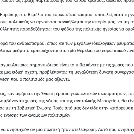
ε λοιπόν ως πράξη παρεμπόδισης του λαϊκού κράτους, αλλά ως πρά
 Ευρώπης στα θεμέλια του ευρωπαϊκού κόσμου, αποτελεί, κατά τη 
γους πολιτικούς να αρνούνται πανικόβλητοι την ιστορία μας, να μη τ
σύλληπτης παραδοξότητας: του φόβου της πολιτικής ηγεσίας να ομο
σφορά του ανθρωπισμού, όπως και των μεγάλων ιδεολογικών ρευμάτων
ολιτικά ρεύματα εμπεριέχονται στα τρία θεμέλια του ευρωπαϊκού πν
νταγμα.Απείρως σημαντικότερο είναι το τι θα κάνετε με τις χώρες π
ε μια ειδική σχέση, προβλέποντας τη μεγαλύτερη δυνατή συνεργασία
νεση που ο πολιτισμός μας αξιώνει.
ις, εάν αφήσετε την Ένωση έρμαιο γεωπολιτικών σκοπιμοτήτων, τότε
μβάνονται χώρες της νότιας και της ανατολικής Μεσογείου, θα είνα
ας με τη Σοβιετική Ένωση; Ποιός από μας δεν είδε στην κατάρρευσή
ης ένωσης των ανομοίων πολιτισμών;
ο να ανησυχούν αν μια πολιτική ήταν ατελέσφορη. Αυτό που ανησυχεί