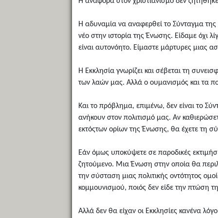
Η αναφορά στον χριστιανισμό δεν ζητήθηκ
Η αδυναμία να αναφερθεί το Σύνταγμα της
νέο στην ιστορία της Ένωσης. Είδαμε όχι λί
είναι αυτονόητο. Είμαστε μάρτυρες μιας α
Η Εκκλησία γνωρίζει και σέβεται τη συνει
των λαών μας. Αλλά ο ουμανισμός και τα π
Και το πρόβλημα, επιμένω, δεν είναι το Σύ
ανήκουν στον πολιτισμό μας. Αν καθιερώσετ
εκτόςτων ορίων της Ένωσης, θα έχετε τη σύ
Εάν όμως υποκύψετε σε παροδικές εκτιμήσε
ζητούμενο. Μια Ένωση στην οποία θα περιλα
την σύσταση μιας πολιτικής οντότητος ομοί
κομμουνισμού, ποιός δεν είδε την πτώση τ
Αλλά δεν θα είχαν οι Εκκλησίες κανένα λόγ