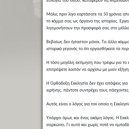
ευλογία του Θεού, κατάφεραν να θεμελιώσο
Μόλις πριν λίγο εορτάσατε τα 50 χρόνια απ
το κόμμα σας ως όργανο της ιστορίας. Εργ
λησμονήσουν την προσφορά σας στο μέλλο
Βεβαίως δεν ήσασταν μόνοι. Τα άλλα κόμματ
ιστορικό γεγονός το ότι εργασθήκατε τα πε
Η τόσο μεγάλη εκτίμηση που τρέφω για το 
επιτρέψετε λοιπόν να αρχίσω με μιαν εξήγη
Η Ορθόδοξη Εκκλησία δεν έχει απόψεις για
ειρήνης, πάντοτε συντρέχει τους πάσχοντες
Αυτός είναι ο λόγος για τον οποίο η Εκκλη
Υπάρχει όμως και ένας ακόμη λόγος. Η Εκκ
σαρκώνει. Γι αυτό και χωρίς ποτέ να εμποδ