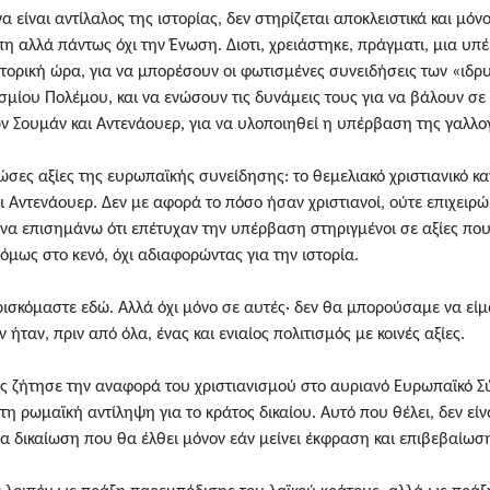
α είναι αντίλαλος της ιστορίας, δεν στηρίζεται αποκλειστικά και μό
πη αλλά πάντως όχι την Ένωση. Διοτι, χρειάστηκε, πράγματι, μια υ
στορική ώρα, για να μπορέσουν οι φωτισμένες συνειδήσεις των «ι
ίου Πολέμου, και να ενώσουν τις δυνάμεις τους για να βάλουν σε 
 Σουμάν και Αντενάουερ, για να υλοποιηθεί η υπέρβαση της γαλλο
ες αξίες της ευρωπαϊκής συνείδησης: το θεμελιακό χριστιανικό κ
και Αντενάουερ. Δεν με αφορά το πόσο ήσαν χριστιανοί, ούτε επιχε
να επισημάνω ότι επέτυχαν την υπέρβαση στηριγμένοι σε αξίες που 
όμως στο κενό, όχι αδιαφορώντας για την ιστορία.
ρισκόμαστε εδώ. Αλλά όχι μόνο σε αυτές· δεν θα μπορούσαμε να εί
ταν, πριν από όλα, ένας και ενιαίος πολιτισμός με κοινές αξίες.
ς ζήτησε την αναφορά του χριστιανισμού στο αυριανό Ευρωπαϊκό Σύν
τη ρωμαϊκή αντίληψη για το κράτος δικαίου. Αυτό που θέλει, δεν εί
α δικαίωση που θα έλθει μόνον εάν μείνει έκφραση και επιβεβαίωσ