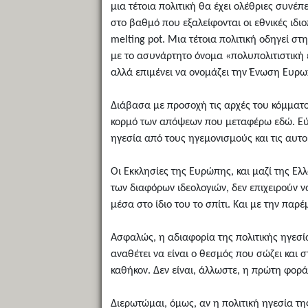
μια τέτοια πολιτική θα έχει ολέθριες συνέ
στο βαθμό που εξαλείφονται οι εθνικές ιδι
melting pot. Μια τέτοια πολιτική οδηγεί σ
με το ασυνάρτητο όνομα «πολυπολιτιστική έ
αλλά επιμένει να ονομάζει την Ένωση Ευρω
Διάβασα με προσοχή τις αρχές του κόμματος
κορμό των απόψεων που μεταφέρω εδώ. Εύχο
ηγεσία από τους ηγεμονισμούς και τις αυτο
Οι Εκκλησίες της Ευρώπης, και μαζί της Ε
των διαφόρων ιδεολογιών, δεν επιχειρούν ν
μέσα στο ίδιο του το σπίτι. Και με την π
Ασφαλώς, η αδιαφορία της πολιτικής ηγεσί
αναθέτει να είναι ο θεσμός που σώζει και στ
καθήκον. Δεν είναι, άλλωστε, η πρώτη φορά
Διερωτώμαι, όμως, αν η πολιτική ηγεσία τ