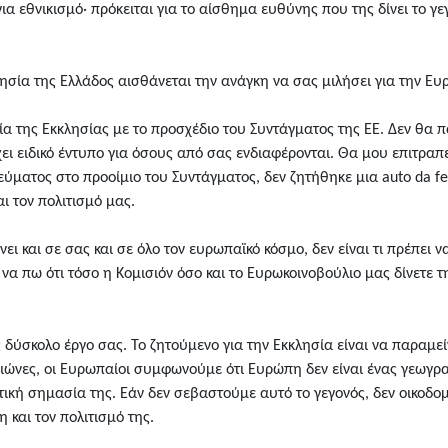
ια εθνικισμό· πρόκειται για το αίσθημα ευθύνης που της δίνει το γεγ
κκλησία της Ελλάδος αισθάνεται την ανάγκη να σας μιλήσει για την 
ία της Εκκλησίας με το προσχέδιο του Συντάγματος της ΕΕ. Δεν θα 
ι ειδικό έντυπο για όσους από σας ενδιαφέρονται. Θα μου επιτραπε
ματος στο προοίμιο του Συντάγματος, δεν ζητήθηκε μια auto da fe
ι τον πολιτισμό μας.
ι και σε σας και σε όλο τον ευρωπαϊκό κόσμο, δεν είναι τι πρέπει 
α πω ότι τόσο η Κομισιόν όσο και το Ευρωκοινοβούλιο μας δίνετε τ
δύσκολο έργο σας. Το ζητούμενο για την Εκκλησία είναι να παραμε
ιώνες, οι Ευρωπαίοι συμφωνούμε ότι Ευρώπη δεν είναι ένας γεωγραφ
ική σημασία της. Εάν δεν σεβαστούμε αυτό το γεγονός, δεν οικοδο
 και τον πολιτισμό της.