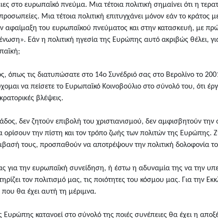
πειες στο ευρωπαϊκό πνεύμα. Μια τέτοια πολιτική σημαίνει ότι η τε
οπροσωπείες. Μια τέτοια πολιτική επιτυγχάνει μόνον εάν το κράτος
την αφαίμαξη του ευρωπαϊκού πνεύματος και στην κατασκευή, με πρώ
νωση». Εάν η πολιτική ηγεσία της Ευρώπης αυτό ακριβώς θέλει, γιατ
παϊκή;
, όπως τις διατυπώσατε στο 14ο Συνέδριό σας στο Βερολίνο το 2001
μαι να πείσετε το Ευρωπαϊκό Κοινοβούλιο στο σύνολό του, ότι έργο
κρατορικές βλέψεις.
λλάδος, δεν ζητούν επιβολή του χριστιανισμού, δεν αμφισβητούν τη
α ορίσουν την πίστη και τον τρόπο ζωής των πολιτών της Ευρώπης. 
αρέμβασή τους, προσπαθούν να αποτρέψουν την πολιτική δολοφονία 
ας για την ευρωπαϊκή συνείδηση, ή έστω η αδυναμία της να την υπε
ηρίζει τον πολιτισμό μας, τις ποιότητες του κόσμου μας. Για την Εκκ
 που θα έχει αυτή τη μέριμνα.
ης Ευρώπης κατανοεί στο σύνολό της ποιές συνέπειες θα έχει η απ