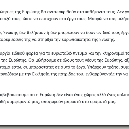
κλησίες της Ευρώπης θα ανταποκριθούν στα καθήκοντά τους. Δεν γν
εταξύ τους, ώστε να επιτύχουν στο έργο τους. Μπορώ να σας μιλήσ
ης Ένωσης δεν θελήσουν ή δεν μπορέσουν να δουν ως δικό τους έργ
αρεμβάσεις της να στηρίξει την ευρωπαϊκότητα της Ένωσης.
υργία ειδικού φορέα για το ευρωπαϊκό πνεύμα και την κληρονομιά 
ες της Ευρώπης. Θα μιλήσουμε σε όλους τους νέους της Ευρώπης, αξιο
 άτομα έστω, συμπαραστάτες σε αυτό το έργο. Υπάρχουν τρόποι συμ
ργαζόταν με την Εκκλησία της πατρίδας του, ενθαρρύνοντάς την ν
επιβεβαιώσουμε ότι η Ευρώπη δεν είναι ένας χώρος αλλά ένας πολιτ
ικερδή συμφέροντά μας, υποχωρούν μπροστά στα οράματά μας.