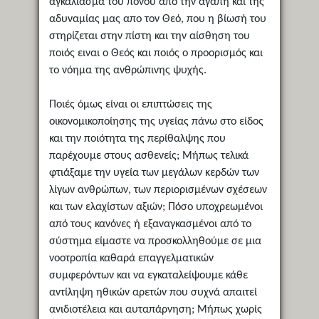
αγκάλιασμα του πόνου από την αγάπη και της
αδυναμίας μας απο τον Θεό, που η βίωσή του
στηρίζεται στην πίστη και την αίσθηση του
ποιός ειναι ο Θεός και ποιός ο προορισμός και
το νόημα της ανθρώπινης ψυχής.
Ποιές όμως είναι οι επιπτώσεις της
οικονομικοποίησης της υγείας πάνω στο είδος
και την ποιότητα της περίθαλψης που
παρέχουμε στους ασθενείς; Μήπως τελικά
φτιάξαμε την υγεία των μεγάλων κερδών των
λίγων ανθρώπων, των περιορισμένων σχέσεων
και των ελαχίστων αξιών; Πόσο υποχρεωμένοι
από τους κανόνες ή εξαναγκασμένοι από το
σύστημα είμαστε να προσκολληθούμε σε μια
νοοτροπία καθαρά επαγγελματικών
συμφερόντων και να εγκαταλείψουμε κάθε
αντίληψη ηθικών αρετών που συχνά απαιτεί
ανιδιοτέλεια και αυταπάρνηση; Μήπως χωρίς