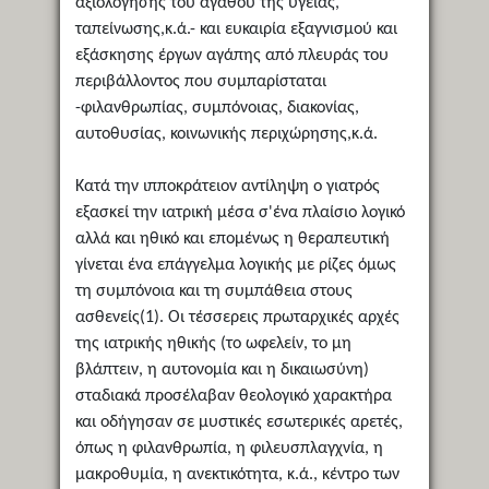
αξιολόγησης του αγαθού της υγείας,
ταπείνωσης,κ.ά.- και ευκαιρία εξαγνισμού και
εξάσκησης έργων αγάπης από πλευράς του
περιβάλλοντος που συμπαρίσταται
-φιλανθρωπίας, συμπόνοιας, διακονίας,
αυτοθυσίας, κοινωνικής περιχώρησης,κ.ά.
Κατά την ιπποκράτειον αντίληψη ο γιατρός
εξασκεί την ιατρική μέσα σ'ένα πλαίσιο λογικό
αλλά και ηθικό και επομένως η θεραπευτική
γίνεται ένα επάγγελμα λογικής με ρίζες όμως
τη συμπόνοια και τη συμπάθεια στους
ασθενείς(1). Οι τέσσερεις πρωταρχικές αρχές
της ιατρικής ηθικής (το ωφελείν, το μη
βλάπτειν, η αυτονομία και η δικαιωσύνη)
σταδιακά προσέλαβαν θεολογικό χαρακτήρα
και οδήγησαν σε μυστικές εσωτερικές αρετές,
όπως η φιλανθρωπία, η φιλευσπλαγχνία, η
μακροθυμία, η ανεκτικότητα, κ.ά., κέντρο των