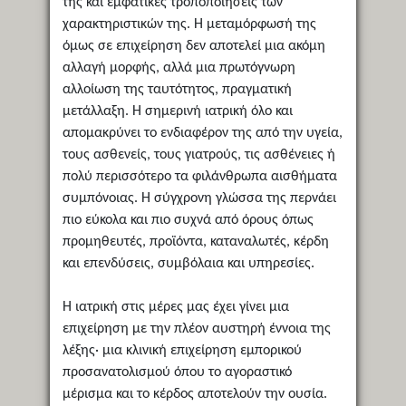
της και εμφατικές τροποποιήσεις των
χαρακτηριστικών της. Η μεταμόρφωσή της
όμως σε επιχείρηση δεν αποτελεί μια ακόμη
αλλαγή μορφής, αλλά μια πρωτόγνωρη
αλλοίωση της ταυτότητος, πραγματική
μετάλλαξη. Η σημερινή ιατρική όλο και
απομακρύνει το ενδιαφέρον της από την υγεία,
τους ασθενείς, τους γιατρούς, τις ασθένειες ή
πολύ περισσότερο τα φιλάνθρωπα αισθήματα
συμπόνοιας. Η σύγχρονη γλώσσα της περνάει
πιο εύκολα και πιο συχνά από όρους όπως
προμηθευτές, προϊόντα, καταναλωτές, κέρδη
και επενδύσεις, συμβόλαια και υπηρεσίες.
Η ιατρική στις μέρες μας έχει γίνει μια
επιχείρηση με την πλέον αυστηρή έννοια της
λέξης· μια κλινική επιχείρηση εμπορικού
προσανατολισμού όπου το αγοραστικό
μέρισμα και το κέρδος αποτελούν την ουσία.