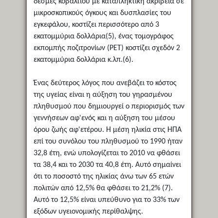
δέσμες κοβαλτίου με καταπληκτική ακρίβεια σε
μικροσκοπικούς όγκους και δυσπλασίες του
εγκεφάλου, κοστίζει περισσότερο από 3
εκατομμύρια δολλάρια(5), ένας τομογράφος
εκπομπής ποζιτρονίων (ΡΕΤ) κοστίζει σχεδόν 2
εκατομμύρια δολλάρια κ.λπ.(6).
Ένας δεύτερος λόγος που ανεβάζει το κόστος
της υγείας είναι η αύξηση του γηρασμένου
πληθυσμού που δημιουργεί ο περιορισμός των
γεννήσεων αφ'ενός και η αύξηση του μέσου
όρου ζωής αφ'ετέρου. Η μέση ηλικία στις ΗΠΑ
επί του συνόλου του πληθυσμού το 1990 ήταν
32,8 έτη, ενώ υπολογίζεται το 2010 να φθάσει
τα 38,4 και το 2030 τα 40,8 έτη. Αυτό σημαίνει
ότι το ποσοστό της ηλικίας άνω των 65 ετών
πολιτών από 12,5% θα φθάσει το 21,2% (7).
Αυτό το 12,5% είναι υπεύθυνο για το 33% των
εξόδων υγειονομικής περίθαλψης.