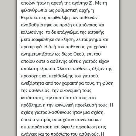
οποίων ήταν η αρετή της αγάπης(2). Με τη
φιλανθρωπία ως ρυθμιστική αρχή, η
θεραπευτική περίθαλψη των ασθενών
αναβαθμίστηκε σε πράξη συμπόνοιας και
καλωσύνης, το δε επάγγελμα της ιατρικής
μεταμορφώθηκε σε κλήση, λειτούργημα και
προσφορά. Η ζωή του ασθενούς για χρόνια
αντιμετωπιζόταν ως δώρο Θεού, επί του
οποίου ούτε ο ασθενής ούτε ο γιατρός είχαν
απόλυτη εξουσία. Όλοι οι ασθενείς άξιζαν της
προσοχής και περίθαλψης του γιατρού,
ανεξάρτητα από τον χαρακτήρα τους, τη φύση
της ασθενείας, την οικονομική τους
κατάσταση, την υπαιτιότητά τους στο
πρόβλημα ή την κοινωνική προέλευσή τους. Η
σχέση γιατρού-ασθενούς ήταν μια σχέση,
όπου ο γιατρός υποσχόταν συνέπεια και
συμπαράσταση και ώφειλε αφοσίωση στις
ανάγκες και το πρόσωπο του ασθενούς. Η