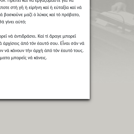
ον. Πρέπει καί νά ἐργαζόμαστε γιά νά
τε στή γῆ ἡ εἰρήνη καί ἡ εὐταξία καί νά
ά βοσκοῦνε μαζί ὁ λύκος καί τό πρόβατο,
ά γίνει αὐτό;
ρεῖ νά ἀντιδράσει. Καί τί ἄραγε μπορεῖ
 ἀρχίσεις ἀπό τόν ἑαυτό σου. Εἶναι σάν νά
ν νά κάνουν τήν ἀρχή ἀπό τόν ἑαυτό τους.
ματα μπορεῖς νά κάνεις.