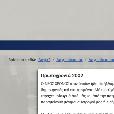
Βρίσκεστε εδώ:
Αρχική
Αρχιεπίσκοπος
Αρχιεπίσκοπο
Πρωτοχρονιά 2002
Ο ΝΕΟΣ ΧΡΟΝΟΣ στόν ὁποῖον ἤδη εἰσήλθαμε σ
δημιουργικός καί εὐτυχισμένος. Μέ τίς εὐ
ταραχές. Μακρυά ἀπό μᾶς καί ἀπό τήν πατρίδ
παραμείνουν μόνιμοι σύντροφοί μας ἡ εἰρή