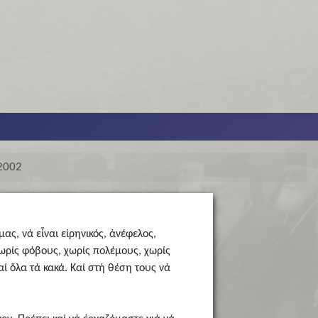
2002
ς, νά εἶναι εἰρηνικός, ἀνέφελος,
ωρίς φόβους, χωρίς πολέμους, χωρίς
αί ὅλα τά κακά. Καί στή θέση τους νά