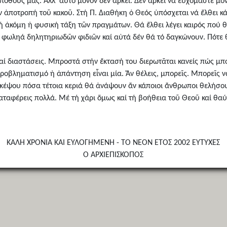
όθους μας. Ἀλλ' αὐτό μόνον δέν ἀρκεῖ. Δέν ἀρκεῖ νά εὐχόμαστε μόν
ποτροπή τοῦ κακοῦ. Στή Π. Διαθήκη ὁ Θεός ὑπόσχεται νά ἔλθει κάπο
ή ἀκόμη ἡ φυσική τάξη τῶν πραγμάτων. Θά ἔλθει λέγει καιρός πού θ
τή φωληά δηλητηριωδῶν φιδιῶν καί αὐτά δέν θά τό δαγκώνουν. Πότε θ
καί διαστάσεις. Μπροστά στήν ἔκτασή του διερωτᾶται κανείς πώς μπο
ροβληματισμό ἡ ἀπάντηση εἶναι μία. Ἄν θέλεις, μπορεῖς. Μπορεῖς νά
 Σκέψου πόσα τέτοια κεριά θά ἀνάψουν ἄν κάποιοι ἄνθρωποι θελήσου
αταφέρεις πολλά. Μέ τή χάρι ὅμως καί τή βοήθεια τοῦ Θεοῦ καί θαύ
ΚΑΛΗ ΧΡΟΝΙΑ ΚΑΙ ΕΥΛΟΓΗΜΕΝΗ - ΤΟ ΝΕΟΝ ΕΤΟΣ 2002 ΕΥΤΥΧΕΣ
Ο ΑΡΧΙΕΠΙΣΚΟΠΟΣ