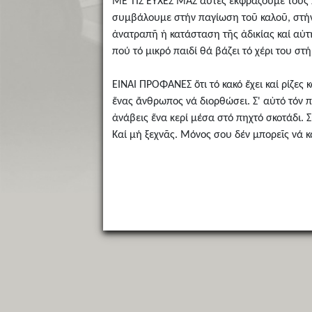
ΜΕ ΤΙΣ ΕΥΧΕΣ ΜΑΣ αὐτές ἐκφράζουμε τούς π
συμβάλουμε στήν παγίωση τοῦ καλοῦ, στήν ἀ
ἀνατραπῆ ἡ κατάσταση τῆς ἀδικίας καί αὐτ
πού τό μικρό παιδί θά βάζει τό χέρι του σ
ΕΙΝΑΙ ΠΡΟΦΑΝΕΣ ὅτι τό κακό ἔχει καί ρίζες 
ἕνας ἄνθρωπος νά διορθώσει. Σ' αὐτό τόν π
ἀνάβεις ἕνα κερί μέσα στό πηχτό σκοτάδι.
Καί μή ξεχνᾶς. Μόνος σου δέν μπορεῖς νά κ