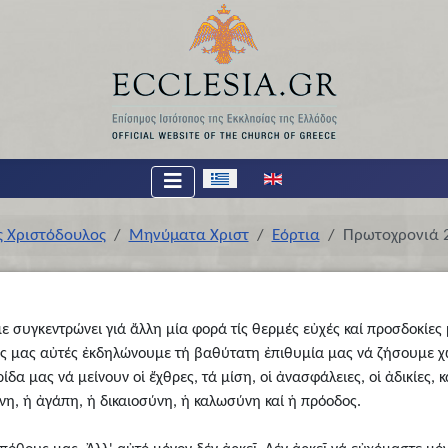
Επιλέξτε τη γλώσσα σας
ς Χριστόδουλος
Μηνύματα Χριστ
Εόρτια
Πρωτοχρονιά 
υγκεντρώνει γιά ἄλλη μία φορά τίς θερμές εὐχές καί προσδοκίες μα
χές μας αὐτές ἐκδηλώνουμε τή βαθύτατη ἐπιθυμία μας νά ζήσουμε χ
α μας νά μείνουν οἱ ἔχθρες, τά μίση, οἱ ἀνασφάλειες, οἱ ἀδικίες, κ
νη, ἡ ἀγάπη, ἡ δικαιοσύνη, ἡ καλωσύνη καί ἡ πρόοδος.