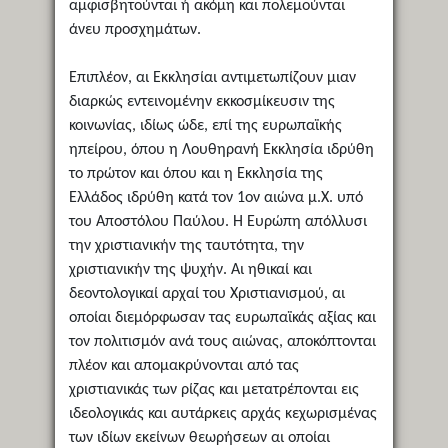
αμφισβητούνται ή ακόμη και πολεμούνται
άνευ προσχημάτων.
Επιπλέον, αι Εκκλησίαι αντιμετωπίζουν μιαν
διαρκώς εντεινομένην εκκοσμίκευσιν της
κοινωνίας, ιδίως ώδε, επί της ευρωπαϊκής
ηπείρου, όπου η Λουθηρανή Εκκλησία ιδρύθη
το πρώτον και όπου και η Εκκλησία της
Ελλάδος ιδρύθη κατά τον 1ον αιώνα μ.Χ. υπό
του Αποστόλου Παύλου. Η Ευρώπη απόλλυσι
την χριστιανικήν της ταυτότητα, την
χριστιανικήν της ψυχήν. Αι ηθικαί και
δεοντολογικαί αρχαί του Χριστιανισμού, αι
οποίαι διεμόρφωσαν τας ευρωπαϊκάς αξίας και
τον πολιτισμόν ανά τους αιώνας, αποκόπτονται
πλέον και απομακρύνονται από τας
χριστιανικάς των ρίζας και μετατρέπονται εις
ιδεολογικάς και αυτάρκεις αρχάς κεχωρισμένας
των ιδίων εκείνων θεωρήσεων αι οποίαι