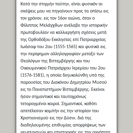
Κατά την στιγμήν ταύτην, είναι φυσικόν αι
σκέψεις μου να πηγαίνουν προς τα οπίσω εις
τον χρόνον, εις τον 16ον αιώνα, όταν ο
Φίλιππος Μελάγχθων ανέλαβε την ιστορικήν
πρωτοβουλίαν να καλλιεργήση σχέσεις μετά
της Ορθοδόξου Εκκλησίας επί Πατριαρχείας
Ιωάσαφ του 2ου (1555-1565) και φυσικά εις
την περίφημον αλληλογραφίαν μεταξύ των
Θεολόγων της Βιττεμβέργης και του
Οικουμενικού Πατριάρχου Ιερεμίου του 2ου
(1576-1581), η οποία διηυκολύνθη υπό της
παρουσίας του Διακόνου Δημητρίου Μυσού
εις το Πανεπιστήμιον Βιττεμβέργης. Εκείνοι
ήσαν σημαντικοί και ταυτοχρόνως
τεταραγμένοι καιροί. Σημαντικοί, καθότι
απετέλεσαν καμπήν εις την ιστορίαν του
Χριστιανισμού εις την Δύσιν, διά της
διαδηλουμένης επιθυμίας απορρίψεως των
νεωτερισμών και επιστροφής εις την αγνότητα