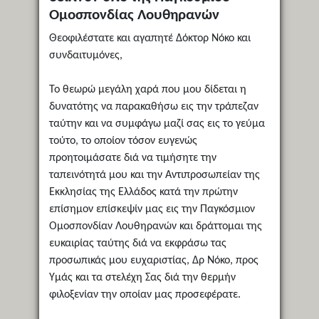
Ομοσπονδίας Λουθηρανών
Θεοφιλέστατε και αγαπητέ Δόκτορ Νόκο και
συνδαιτυμόνες,
Το θεωρώ μεγάλη χαρά που μου δίδεται η
δυνατότης να παρακαθήσω εις την τράπεζαν
ταύτην και να συμφάγω μαζί σας εις το γεύμα
τούτο, το οποίον τόσον ευγενώς
προητοιμάσατε διά να τιμήσητε την
ταπεινότητά μου και την Αντιπροσωπείαν της
Εκκλησίας της Ελλάδος κατά την πρώτην
επίσημον επίσκεψίν μας εις την Παγκόσμιον
Ομοσπονδίαν Λουθηρανών και δράττομαι της
ευκαιρίας ταύτης διά να εκφράσω τας
προσωπικάς μου ευχαριστίας, Δρ Νόκο, προς
Υμάς και τα στελέχη Σας διά την θερμήν
φιλοξενίαν την οποίαν μας προσεφέρατε.