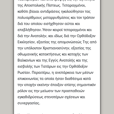
της Αποστολικής Πίστεως. Τεταραγμένοι,
καθότι βίαιαι αντιδράσεις ηκολούθησαν τας
πολυαρίθμους μεταρρυθμίσεις και τον τρόπον
διά του οποίου εισήχθησαν αύται και
επεβλήθησαν. Ήσαν καιροί τεταραγμένοι και
διά την Ανατολήν, και ιδίως διά την Ορθόδοξον
Εκκλησίαν, εξαιτίας της απομονώσεώς Της από
την υπόλοιπον Χριστιανοσύνην, εξαιτίας της
οθωμανικής κατακτήσεως και κατοχής των
Βαλκανίων και της Εγγύς Ανατολής και της
εισβολής των Τατάρων εις την Ορθόδοξον
Ρωσίαν. Περαιτέρω, η ανεπάρκεια των μέσων
επικοινωνίας τα οποία ήσαν διαθέσιμα κατά
την εποχήν εκείνην έπαιξαν επίσης σημαντικόν
ρόλον εις την μείωσιν των προσπαθειών
εγκαθιδρύσεως στενοτέρων σχέσεων και
συνεργασίας.