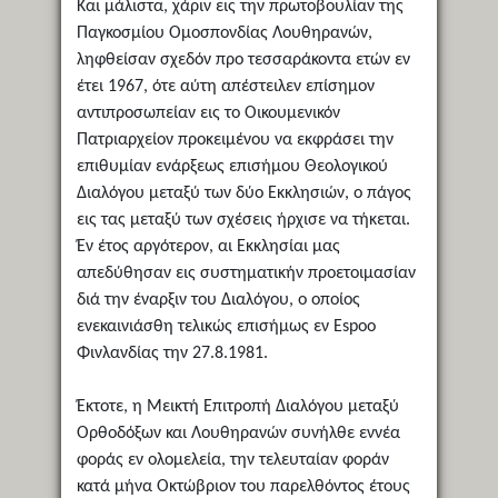
Και μάλιστα, χάριν εις την πρωτοβουλίαν της
Παγκοσμίου Ομοσπονδίας Λουθηρανών,
ληφθείσαν σχεδόν προ τεσσαράκοντα ετών εν
έτει 1967, ότε αύτη απέστειλεν επίσημον
αντιπροσωπείαν εις το Οικουμενικόν
Πατριαρχείον προκειμένου να εκφράσει την
επιθυμίαν ενάρξεως επισήμου Θεολογικού
Διαλόγου μεταξύ των δύο Εκκλησιών, ο πάγος
εις τας μεταξύ των σχέσεις ήρχισε να τήκεται.
Έν έτος αργότερον, αι Εκκλησίαι μας
απεδύθησαν εις συστηματικήν προετοιμασίαν
διά την έναρξιν του Διαλόγου, ο οποίος
ενεκαινιάσθη τελικώς επισήμως εν Espoo
Φινλανδίας την 27.8.1981.
Έκτοτε, η Μεικτή Επιτροπή Διαλόγου μεταξύ
Ορθοδόξων και Λουθηρανών συνήλθε εννέα
φοράς εν ολομελεία, την τελευταίαν φοράν
κατά μήνα Οκτώβριον του παρελθόντος έτους