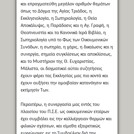
και επραγματεύθη μεγάλον αριθμόν θεμάτων
όπως το Δόγμα της Αγίας Τριάδος, η
Εκκλησιολογία, η Σωτηριολογία, η Θεία
Αποκάλυψις, η Παράδοσις και η Αγ. Γραφή, η
Θεοπνευστία και τα Κανονικά Ιερά Βιβλία, η
Σωτηριολογία υπό το Φως των Οικουμενικών
Συνόδων, η σωτηρία, η χάρις, η δικαίωσις και η
συνεργία, σημεία συγκλίσεως και αποκλίσεως,
και το Μυστήριον της Θ. Ευχαριστίας.
Μάλιστα, αι δογματικαί αύται συζητήσεις
έχουν φέρει τας Εκκλησίας μας πιο κοντά και
έχουν αυξήσει την αμοιβαίαν κατανόησιν και
εκτίμησίν Των.
Περαιτέρω, η συνεργασία μας εντός του
πλαισίου του Π.Σ.Ε. ως οικουμενικών εταίρων
έχει συμβάλει εις την καλλιέργειαν θερμών και
φιλικών σχέσεων, και είμεθα εξαιρετικώς
ευγνώμονες εις το Συμβούλιον διά την