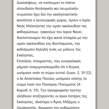
Διασκέψεως, να τονίσωμεν το πόσον
σπουδαίαν θεολογικήν και πευματικήν
συμασίαν έχει δια την εκκλησιαστικήν
κοινότητα ο λειτουργικός χώρος, ήγουν ο Ιερός
Ναός Μελετώντες την ιεράν ακολουθίαν της
καθιερώσεως- εγκαινίων του Ιερού Ναού,
διαπιστώνομεν ότι έχει κοινά στοιχεία με την
ιεράν ακολουθίαν του Βαπτίοματος, την
καθιέρωσιν δηλαδή τινός ως μέλους της
Εκκλησίας.
Επιπλέον, στοιχούντες, τοις ευαγγελικοίς
ρήμασι αναμιμνησκώμεθα ότι ο Κύριος
ωνόμασε ναόν το σώμα αυτού (Ιωαν. 2, 19-22),
ο δε Απόστολος Παύλος ωνόμασε επίσης το
σώμα ναόν του Πανάγιου Πνεύματος (Α΄
Κορινθ. 6, 19). Την αγιογραφικήν ταύτην
αλήθειαν επεξηγούντες οι άγιοι πατέρες της
Εκκλησίας, ιδιαίτερα ο Άγιος Μάξιμος ο
Ομολογητής, θεωρούν την ανθρωπίνην