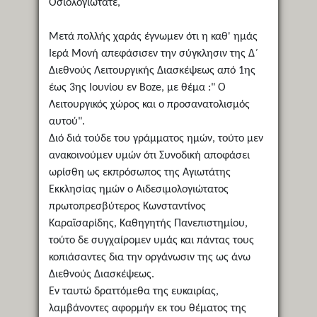
Οσιολογιώτατε,
Μετά πολλής χαράς έγνωμεν ότι η καθ' ημάς
Ιερά Μονή απεφάσισεν την σύγκλησιν της Δ΄
Διεθνούς Λειτουργικής Διασκέψεως από 1ης
έως 3ης Ιουνίου εν Boze, με θέμα :" O
Λειτουργικός χώρος και ο προσανατολισμός
αυτού".
Διό διά τούδε του γράμματος ημών, τούτο μεν
ανακοινούμεν υμών ότι Συνοδική αποφάσει
ωρίσθη ως εκπρόσωπος της Αγιωτάτης
Εκκλησίας ημών ο Αιδεσιμολογιώτατος
πρωτοπρεσβύτερος Κωνσταντίνος
Καραϊσαρίδης, Καθηγητής Πανεπιστημίου,
τούτο δε συγχαίρομεν υμάς και πάντας τους
κοπιάσαντες δια την οργάνωσιν της ως άνω
Διεθνούς Διασκέψεως.
Εν ταυτώ δραττόμεθα της ευκαιρίας,
λαμβάνοντες αφορμήν εκ του θέματος της