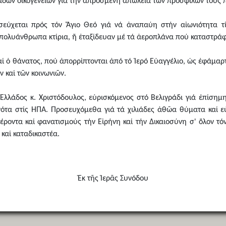
ιλιάδων οἰκογενειῶν γιά τήν ἀπρόσμενη ἀπώλεια τῶν προσφιλῶν τους
σεύχεται πρός τόν Ἅγιο Θεό γιά νά ἀναπαύη στήν αἰωνιότητα
 πολυάνθρωπα κτίρια, ἤ ἐταξίδευαν μέ τά ἀεροπλάνα πού καταστρά
καί ὁ θάνατος, πού ἀπορρίπτονται ἀπό τό Ἱερό Εὐαγγέλιο, ὡς ἐφάμα
 καί τῶν κοινωνιῶν.
λλάδος κ. Χριστόδουλος, εὑρισκόμενος στό Βελιγράδι γιά ἐπίσημη
νότα στίς ΗΠΑ. Προσευχόμεθα γιά τά χιλιάδες ἀθῶα θύματα καί 
οντα καί φανατισμούς τήν Εἰρήνη καί τήν Δικαιοσύνη σ' ὅλον τ
 καί καταδικαστέα.
Ἐκ τῆς Ἱερᾶς Συνόδου