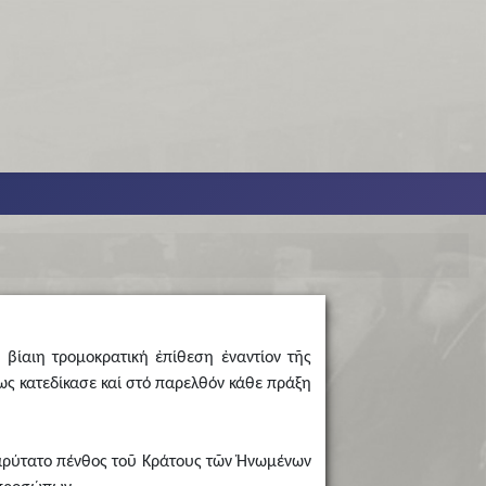
 βίαιη τρομοκρατική ἐπίθεση ἐναντίον τῆς
ως κατεδίκασε καί στό παρελθόν κάθε πράξη
 βαρύτατο πένθος τοῦ Κράτους τῶν Ἡνωμένων