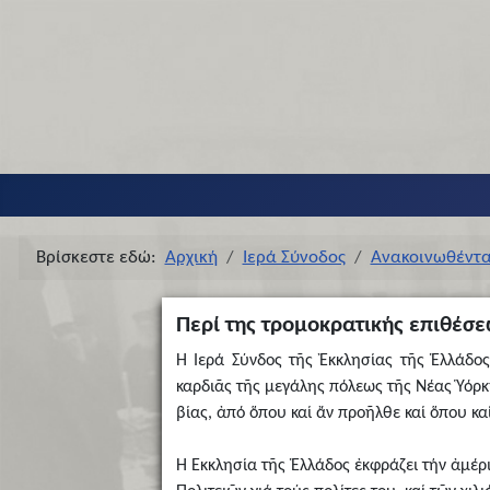
Βρίσκεστε εδώ:
Αρχική
Ιερά Σύνοδος
Ανακοινωθέντ
Περί της τρομοκρατικής επιθέσε
Ἡ Ἱερά Σύνδος τῆς Ἐκκλησίας τῆς Ἑλλάδος
καρδιᾶς τῆς μεγάλης πόλεως τῆς Νέας Ὑόρκ
βίας, ἀπό ὅπου καί ἄν προῆλθε καί ὅπου κα
Ἡ Ἐκκλησία τῆς Ἑλλάδος ἐκφράζει τήν ἀμέρ