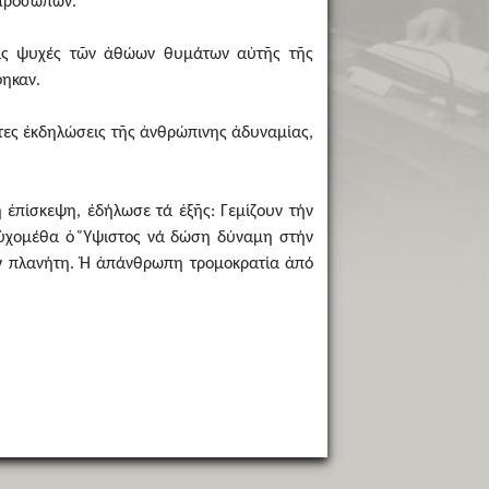
 προσώπων.
 τίς ψυχές τῶν ἀθώων θυμάτων αὐτῆς τῆς
φηκαν.
ρτες ἐκδηλώσεις τῆς ἀνθρώπινης ἀδυναμίας,
 ἐπίσκεψη, ἐδήλωσε τά ἑξῆς: Γεμίζουν τήν
εὐχομέθα ὁ Ὕψιστος νά δώση δύναμη στήν
όν πλανήτη. Ἡ ἀπάνθρωπη τρομοκρατία ἀπό