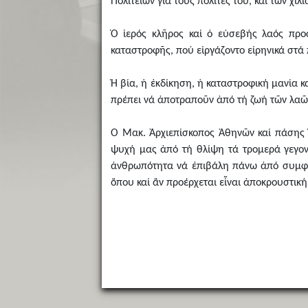
Πολιτειῶν γιά τούς πολίτες του, καί τῶν χ
Ὁ ἱερός κλῆρος καί ὁ εὐσεβής λαός προ
καταστροφῆς, πού εἰργάζοντο εἰρηνικά στά
Ἡ βία, ἡ ἐκδίκηση, ἡ καταστροφική μανία 
πρέπει νά ἀποτραποῦν ἀπό τή ζωή τῶν λαῶν
Ὁ Μακ. Ἀρχιεπίσκοπος Ἀθηνῶν καί πάσης Ἑ
ψυχή μας ἀπό τή θλίψη τά τρομερά γεγο
ἀνθρωπότητα νά ἐπιβάλη πάνω ἀπό συμφέρ
ὅπου καί ἄν προέρχεται εἶναι ἀποκρουστική