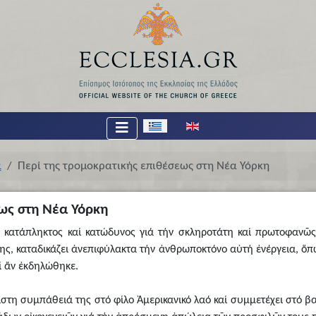
Επιλέξτε τη γλώσσα σας
α
Περί της τρομοκρατικής επιθέσεως στη Νέα Υόρκη
ως στη Νέα Υόρκη
 κατάπληκτος καί κατώδυνος γιά τήν σκληροτάτη καί πρωτοφανῶς
ης, καταδικάζει ἀνεπιφύλακτα τήν ἀνθρωποκτόνο αὐτή ἐνέργεια, ὅπ
ί ἄν ἐκδηλώθηκε.
ιστη συμπάθειά της στό φίλο Ἀμερικανικό λαό καί συμμετέχει στό