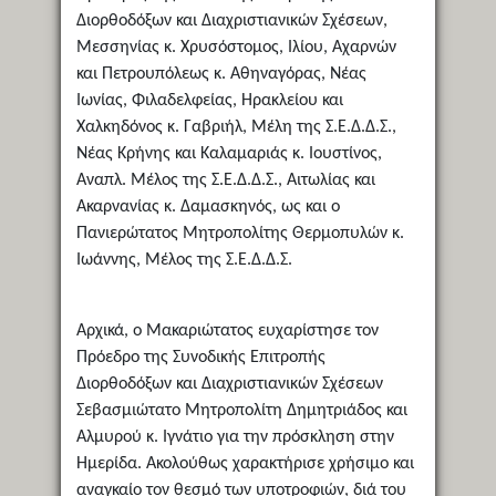
Διορθοδόξων και Διαχριστιανικών Σχέσεων,
Μεσσηνίας κ. Χρυσόστομος, Ιλίου, Αχαρνών
και Πετρουπόλεως κ. Αθηναγόρας, Νέας
Ιωνίας, Φιλαδελφείας, Ηρακλείου και
Χαλκηδόνος κ. Γαβριήλ, Μέλη της Σ.Ε.Δ.Δ.Σ.,
Νέας Κρήνης και Καλαμαριάς κ. Ιουστίνος,
Αναπλ. Μέλος της Σ.Ε.Δ.Δ.Σ., Αιτωλίας και
Ακαρνανίας κ. Δαμασκηνός, ως και ο
Πανιερώτατος Μητροπολίτης Θερμοπυλών κ.
Ιωάννης, Μέλος της Σ.Ε.Δ.Δ.Σ.
Αρχικά, ο Μακαριώτατος ευχαρίστησε τον
Πρόεδρο της Συνοδικής Επιτροπής
Διορθοδόξων και Διαχριστιανικών Σχέσεων
Σεβασμιώτατο Μητροπολίτη Δημητριάδος και
Αλμυρού κ. Ιγνάτιο για την πρόσκληση στην
Ημερίδα. Ακολούθως χαρακτήρισε χρήσιμο και
αναγκαίο τον θεσμό των υποτροφιών, διά του