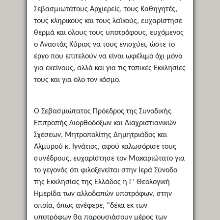
Σεβασμιωτάτους Αρχιερείς, τους Καθηγητές,
τους κληρικούς και τους λαϊκούς, ευχαρίστησε
θερμά και όλους τους υποτρόφους, ευχόμενος
ο Αναστάς Κύριος να τους ενισχύει, ώστε το
έργο που επιτελούν να είναι ωφέλιμο όχι μόνο
για εκείνους, αλλά και για τις τοπικές Εκκλησίες
τους και για όλο τον κόσμο.
Ο Σεβασμιώτατος Πρόεδρος της Συνοδικής
Επιτροπής Διορθοδόξων και Διαχριστιανικών
Σχέσεων, Μητροπολίτης Δημητριάδος και
Αλμυρού κ. Ιγνάτιος, αφού καλωσόρισε τους
συνέδρους, ευχαρίστησε τον Μακαριώτατο για
το γεγονός ότι φιλοξενείται στην Ιερά Σύνοδο
της Εκκλησίας της Ελλάδος η Γ’ Θεολογική
Ημερίδα των αλλοδαπών υποτρόφων, στην
οποία, όπως ανέφερε, “δέκα εκ των
υποτρόφων θα παρουσιάσουν μέρος των