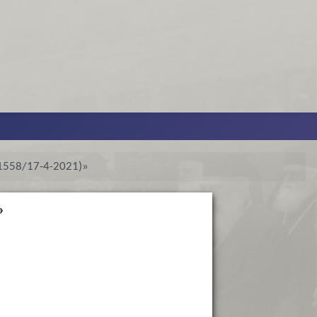
΄1558/17-4-2021)»
»