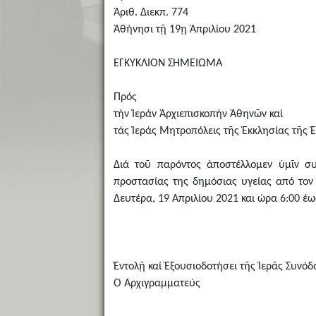
Ἀριθ. Διεκπ. 774
Ἀθήνησι τῇ 19ῃ Ἀπριλίου 2021
ΕΓΚΥΚΛΙΟΝ ΣΗΜΕΙΩΜΑ
Πρός
τήν Ἱεράν Ἀρχιεπισκοπήν Ἀθηνῶν καί
τάς Ἱεράς Μητροπόλεις τῆς Ἐκκλησίας τῆς 
Διά τοῦ παρόντος ἀποστέλλομεν ὑμῖν συν
προστασίας της δημόσιας υγείας από τον
Δευτέρα, 19 Απριλίου 2021 και ώρα 6:00 έω
Ἐντολῇ καί Ἐξουσιοδοτήσει τῆς Ἱερᾶς Συνόδ
Ὁ Ἀρχιγραμματεύς