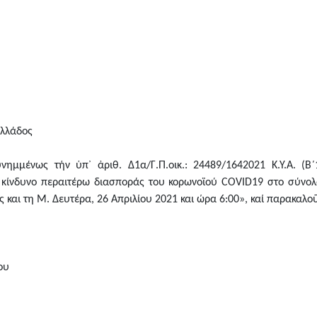
Ἑλλάδος
ημμένως τήν ὑπ᾿ ἀριθ. Δ1α/Γ.Π.οικ.: 24489/1642021 Κ.Υ.Α. (Β
 κίνδυνο περαιτέρω διασποράς του κορωνοϊού COVID19 στο σύνολο
ς και τη M. Δευτέρα, 26 Απριλίου 2021 και ώρα 6:00», καί παρακαλοῦ
ου