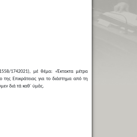
΄1558/1742021), μέ θέμα: «Έκτακτα μέτρα
 της Επικράτειας για το διάστημα από τη
μεν διά τά καθ᾿ ὑμᾶς.