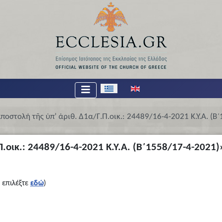
Επιλέξτε τη γλώσσα σας
ποστολή τῆς ὑπ’ ἀριθ. Δ1α/Γ.Π.οικ.: 24489/16-4-2021 Κ.Υ.Α. (Β
Π.οικ.: 24489/16-4-2021 Κ.Υ.Α. (Β΄1558/17-4-2021)
 επιλέξτε
εδώ
)