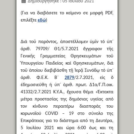
Δημιουργήθηκε : 05 Ιουλίου 2021
(Για να διαβάσετε το κείμενο σε μορφή PDF,
επιλέξτε
εδώ
)
Διά τοῦ παρόντος, ἀποστέλλομεν ὑμῖν τό ὑπ᾿
ἀριθ. 79709/ Θ1/5.7.2021 ἔγγραφον τῆς
Γενικῆς Γραμματείας Θρησκευμάτων τοῦ
Ὑπουργείου Παιδείας καί Θρησκευμάτων, διά
τοῦ ὁποίου διεβιβάσθη τῇ Ἱερᾷ Συνόδῳ τό ὑπ᾿
ἀριθ. Φ.Ε.Κ. Β´
2879
/2.7.2021, εἰς ὅ
ἐδημοσιεύθη ἡ ὑπ᾿ ἀριθ. πρωτ. Δ1α/Γ.Π.οικ.
41332/2.7.2021 Κ.Υ.Α., ἔχουσα θέμα «Έκτακτα
μέτρα προστασίας της δημόσιας υγείας από
τον κίνδυνο περαιτέρω διασποράς του
κορωνοϊού COVID – 19 στο σύνολο της
Επικράτειας για το διάστημα από τη Δευτέρα,
5 Ιουλίου 2021 και ώρα 6:00 έως και τη