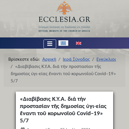
Επιλέξτε τη γλώσσα σας
Βρίσκεστε εδώ:
Αρχική
Ιερά Σύνοδος
Εγκύκλιοι
«Διαβίβασις Κ.Υ.Α. διά τήν προστασίαν τῆς
δημοσίας ὑγι-είας ἔναντι τοῦ κορωνοϊοῦ Covid–19»
5/7
«Διαβίβασις Κ.Υ.Α. διά τήν
προστασίαν τῆς δημοσίας ὑγι-είας
ἔναντι τοῦ κορωνοϊοῦ Covid–19»
5/7