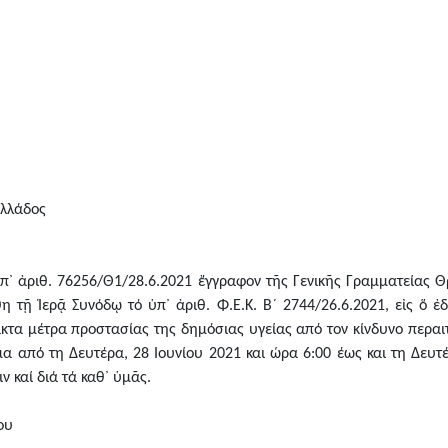
Ἑλλάδος
ὑπ᾿ ἀριθ. 76256/Θ1/28.6.2021 ἔγγραφον τῆς Γενικῆς Γραμματείας 
 τῇ Ἱερᾷ Συνόδῳ τό ὑπ᾿ ἀριθ. Φ.Ε.Κ. Β´ 2744/26.6.2021, εἰς ὅ ἐδ
τακτα μέτρα προστασίας της δημόσιας υγείας από τον κίνδυνο περα
μα από τη Δευτέρα, 28 Ιουνίου 2021 και ώρα 6:00 έως και τη Δευτέ
 καί διά τά καθ᾿ ὑμᾶς.
ου