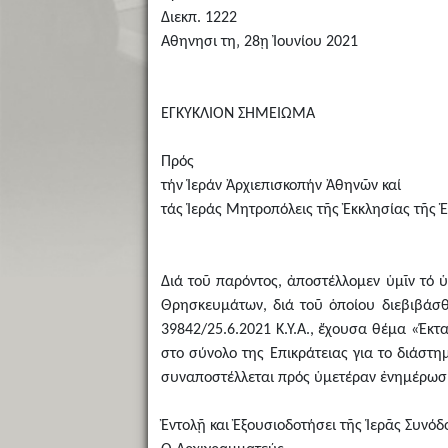
Διεκπ. 1222
Αθηνησι τη‚ 28ῃ Ἰουνίου 2021
ΕΓΚΥΚΛΙΟΝ ΣΗΜΕΙΩΜΑ
Πρός
τήν Ἱεράν Ἀρχιεπισκοπήν Ἀθηνῶν καί
τάς Ἱεράς Μητροπόλεις τῆς Ἐκκλησίας τῆς 
Διά τοῦ παρόντος, ἀποστέλλομεν ὑμῖν τό 
Θρησκευμάτων, διά τοῦ ὁποίου διεβιβάσθη
39842/25.6.2021 Κ.Υ.Α., ἔχουσα θέμα «Έκ
στο σύνολο της Επικράτειας για το διάστη
συναποστέλλεται πρός ὑμετέραν ἐνημέρωσιν
Ἐντολῇ και Ἐξουσιοδοτήσει τῆς Ἱερᾶς Συνόδ