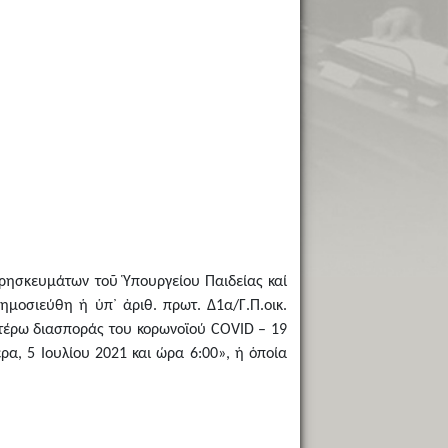
Θρησκευμάτων τοῦ Ὑπουργείου Παιδείας καί
ημοσιεύθη ἡ ὑπ᾿ ἀριθ. πρωτ. Δ1α/Γ.Π.οικ.
ιτέρω διασποράς του κορωνοϊού COVID – 19
ρα, 5 Ιουλίου 2021 και ώρα 6:00», ἡ ὁποία