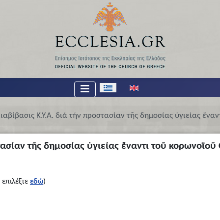
Επιλέξτε τη γλώσσα σας
ιαβίβασις Κ.Υ.Α. διά τήν προστασίαν τῆς δημοσίας ὑγιείας ἔνα
τασίαν τῆς δημοσίας ὑγιείας ἔναντι τοῦ κορωνοϊοῦ
 επιλέξτε
εδώ
)