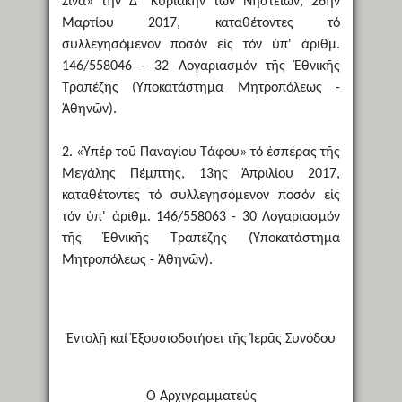
Σινᾶ» τήν Δ´ Κυριακήν τῶν Νηστειῶν, 26ην
Μαρτίου 2017, καταθέτοντες τό
συλλεγησόμενον ποσόν εἰς τόν ὑπ' ἀριθμ.
146/558046 - 32 Λογαριασμόν τῆς Ἐθνικῆς
Τραπέζης (Ὑποκατάστημα Μητροπόλεως -
Ἀθηνῶν).
2. «Ὑπέρ τοῦ Παναγίου Τάφου» τό ἑσπέρας τῆς
Μεγάλης Πέμπτης, 13ης Ἀπριλίου 2017,
καταθέτοντες τό συλλεγησόμενον ποσόν εἰς
τόν ὑπ' ἀριθμ. 146/558063 - 30 Λογαριασμόν
τῆς Ἐθνικῆς Τραπέζης (Ὑποκατάστημα
Μητροπόλεως - Ἀθηνῶν).
Ἐντολῇ καί Ἐξουσιοδοτήσει τῆς Ἱερᾶς Συνόδου
Ὁ Ἀρχιγραμματεύς