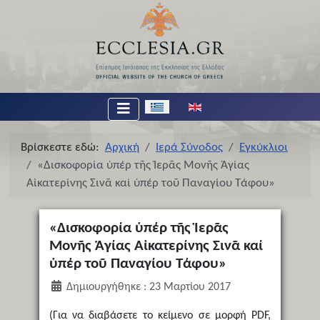
Επιλέξτε τη γλώσσα σας
Βρίσκεστε εδώ:
Αρχική
Ιερά Σύνοδος
Εγκύκλιοι
«Δισκοφορία ὑπέρ τῆς Ἱερᾶς Μονῆς Ἁγίας
Αἰκατερίνης Σινᾶ καί ὑπέρ τοῦ Παναγίου Τάφου»
«Δισκοφορία ὑπέρ τῆς Ἱερᾶς
Μονῆς Ἁγίας Αἰκατερίνης Σινᾶ καί
ὑπέρ τοῦ Παναγίου Τάφου»
Δημιουργήθηκε : 23 Μαρτίου 2017
(Για να διαβάσετε το κείμενο σε μορφή PDF,