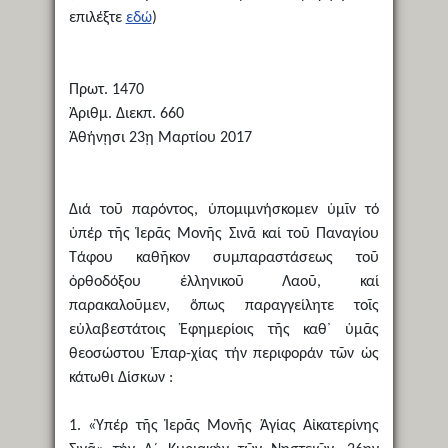
επιλέξτε
εδώ
)
Πρωτ. 1470
Ἀριθμ. Διεκπ. 660
Ἀθήνῃσι 23ῃ Μαρτίου 2017
Διά τοῦ παρόντος, ὑπομιμνήσκομεν ὑμῖν τό
ὑπέρ τῆς Ἱερᾶς Μονῆς Σινᾶ καί τοῦ Παναγίου
Τάφου καθῆκον συμπαραστάσεως τοῦ
ὀρθοδόξου ἑλληνικοῦ Λαοῦ, καί
παρακαλοῦμεν, ὅπως παραγγείλητε τοῖς
εὐλαβεστάτοις Ἐφημερίοις τῆς καθ᾿ ὑμᾶς
θεοσώστου Ἐπαρ-χίας τήν περιφοράν τῶν ὡς
κάτωθι Δίσκων :
1. «Ὑπέρ τῆς Ἱερᾶς Μονῆς Ἁγίας Αἰκατερίνης