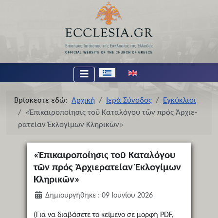
Επιλέξτε τη γλώσσα σας
Βρίσκεστε εδώ:
Αρχική
Ιερά Σύνοδος
Εγκύκλιοι
«Ἐ­πι­και­ρο­ποί­η­σις τοῦ Κα­τα­λό­γου τῶν πρός Ἀρ­χι­ε­
ρα­τείαν Ἐ­κλο­γί­μων Κλη­ρι­κῶν»
«Ἐ­πι­και­ρο­ποί­η­σις τοῦ Κα­τα­λό­γου
τῶν πρός Ἀρ­χι­ε­ρα­τείαν Ἐ­κλο­γί­μων
Κλη­ρι­κῶν»
Δημιουργήθηκε : 09 Ιουνίου 2026
(Για να διαβάσετε το κείμενο σε μορφή PDF,