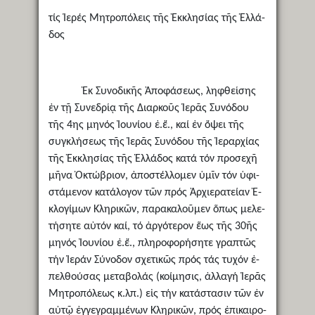
τίς Ἱερές Μη­τρο­πό­λεις τῆς Ἐκ­κλη­σίας τῆς Ἑλ­λά­
δος
Ἐκ Συ­νο­δι­κῆς Ἀ­πο­φά­σε­ως, λη­φθε­ί­σης
ἐν τῇ Συ­νε­δρί­ᾳ τῆς Δια­ρκοῦς Ἱ­ε­ρᾶς Συ­νό­δου
τῆς 4ης μη­νός Ἰουνίου ἐ.ἔ., καί ἐν ὄψει τῆς
συγκλήσεως τῆς Ἱερᾶς Συνόδου τῆς Ἱεραρχίας
τῆς Ἐκκλησίας τῆς Ἑλλάδος κατά τόν προσεχῆ
μῆνα Ὀκτώβριον, ἀ­πο­στέλ­λο­μεν ὑ­μῖν τόν ὑ­φι­
στά­με­νον κα­τά­λο­γον τῶν πρός Ἀρ­χι­ε­ρα­τείαν Ἐ­
κλο­γί­μων Κλη­ρι­κῶν, πα­ρα­κα­λοῦ­μεν ὅ­πως με­λε­
τή­σητε αὐ­τόν καί, τό ἀργότερον ­ἕως τῆς 30ῆς
μη­νός Ἰουνίου ἐ.ἔ., πλη­ρο­φο­ρή­σητε γρα­πτῶς
τήν Ἱ­ε­ράν Σύ­νο­δον σχε­τι­κῶς πρός τάς τυ­χόν ἐ­
πελ­θού­σας με­τα­βο­λάς (κοίμησις, ἀλλαγή Ἱερᾶς
Μητροπόλεως κ.λπ.) εἰς τήν κα­τά­στα­σιν τῶν ἐν
αὐτῷ ἐγ­γε­γραμ­μέ­νων Κλη­ρι­κῶν, πρός ἐ­πι­και­ρο­