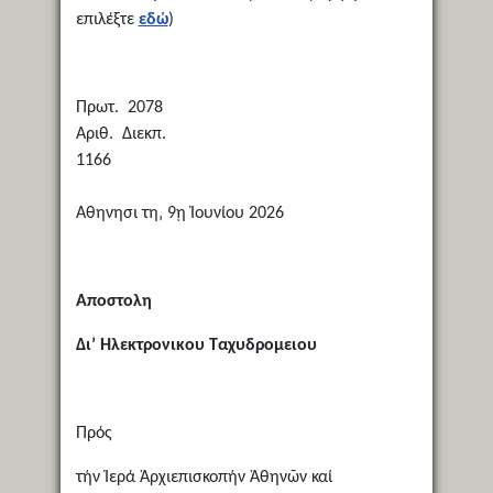
επιλέξτε
εδώ
)
Πρωτ. 2078
Αριθ. Διεκπ.
1166
Αθηνησι τη‚ 9ῃ Ἰουνίου 2026
Αποστολη
Δι’ Ηλεκτρονικου Ταχυδρομειου
Πρός
τήν Ἱ­ε­ρά Ἀρ­χι­ε­πι­σκο­πήν Ἀ­θη­νῶν καί