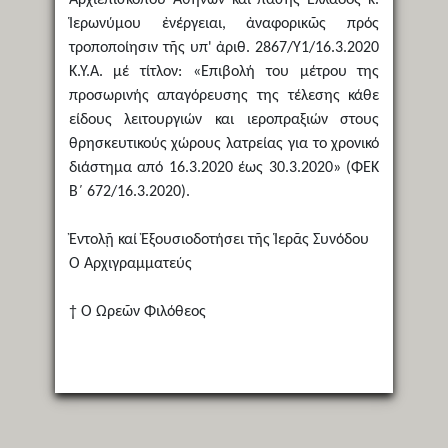
Ἱερωνύμου ἐνέργειαι, ἀναφορικῶς πρός
τροποποίησιν τῆς υπ' ἀριθ. 2867/Υ1/16.3.2020
Κ.Υ.Α. μέ τίτλον: «Επιβολή του μέτρου της
προσωρινής απαγόρευσης της τέλεσης κάθε
είδους λειτουργιών και ιεροπραξιών στους
θρησκευτικούς χώρους λατρείας για το χρονικό
διάστημα από 16.3.2020 έως 30.3.2020» (ΦΕΚ
Β΄ 672/16.3.2020).
Ἐντολῇ καί Ἐξουσιοδοτήσει τῆς Ἱερᾶς Συνόδου
Ὁ Ἀρχιγραμματεύς
† Ὁ Ὠρεῶν Φιλόθεος