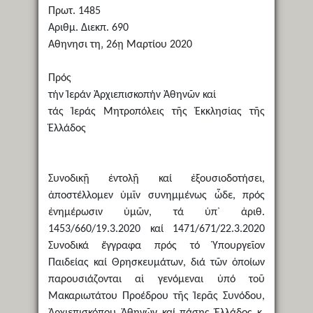
Πρωτ. 1485
Αριθμ. Διεκπ. 690
Αθηνησι τη‚ 26ῃ Μαρτίου 2020
Πρός
τήν Ἱεράν Ἀρχιεπισκοπήν Ἀθηνῶν καί
τάς Ἱεράς Μητροπόλεις τῆς Ἐκκλησίας τῆς
Ἑλλάδος
Συνοδικῇ ἐντολῇ καί ἐξουσιοδοτήσει,
ἀποστέλλομεν ὑμῖν συνημμένως ὧδε, πρός
ἐνημέρωσιν ὑμῶν, τά ὑπ᾿ ἀριθ.
1453/660/19.3.2020 καί 1471/671/22.3.2020
Συνοδικά ἔγγραφα πρός τό Ὑπουργεῖον
Παιδείας καί Θρησκευμάτων, διά τῶν ὁποίων
παρουσιάζονται αἱ γενόμεναι ὑπό τοῦ
Μακαριωτάτου Προέδρου τῆς Ἱερᾶς Συνόδου,
Ἀρχιεπισκόπου Ἀθηνῶν καί πάσης Ἑλλάδος κ.