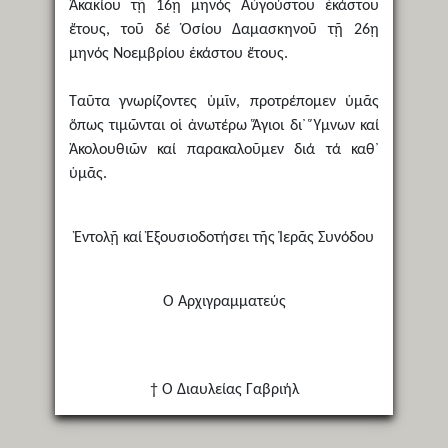
Ἀκακίου τῇ 16ῃ μηνός Αὐγούστου ἑκάστου
ἔτους, τοῦ δέ Ὁσίου Δαμασκηνοῦ τῇ 26ῃ
μηνός Νοεμβρίου ἑκάστου ἔτους.
Ταῦτα γνωρίζοντες ὑμῖν, προτρέπομεν ὑμᾶς
ὅπως τιμῶνται οἱ ἀνωτέρω Ἅγιοι δι᾿ Ὕμνων καί
Ἀκολουθιῶν καί παρακαλοῦμεν διά τά καθ᾿
ὑμᾶς.
Ἐντολῇ καί Ἐξουσιοδοτήσει τῆς Ἱερᾶς Συνόδου
Ὁ Ἀρχιγραμματεύς
† Ὁ Διαυλείας Γαβριήλ