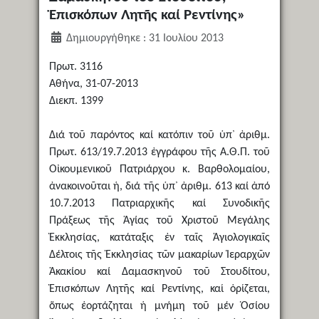
Ἐπισκόπων Λητῆς καί Ρεντίνης»
Δημιουργήθηκε : 31 Ιουλίου 2013
Πρωτ. 3116
Αθήνα, 31-07-2013
Διεκπ. 1399
Διά τοῦ παρόντος καί κατόπιν τοῦ ὑπ᾿ ἀριθμ.
Πρωτ. 613/19.7.2013 ἐγγράφου τῆς Α.Θ.Π. τοῦ
Οἰκουμενικοῦ Πατριάρχου κ. Βαρθολομαίου,
ἀνακοινοῦται ἡ, διά τῆς ὑπ᾿ ἀριθμ. 613 καί ἀπό
10.7.2013 Πατριαρχικῆς καί Συνοδικῆς
Πράξεως τῆς Ἁγίας τοῦ Χριστοῦ Μεγάλης
Ἐκκλησίας, κατάταξις ἐν ταῖς Ἁγιολογικαῖς
Δέλτοις τῆς Ἐκκλησίας τῶν μακαρίων Ἱεραρχῶν
Ἀκακίου καί Δαμασκηνοῦ τοῦ Στουδίτου,
Ἐπισκόπων Λητῆς καί Ρεντίνης, καί ὁρίζεται,
ὅπως ἑορτάζηται ἡ μνήμη τοῦ μέν Ὁσίου