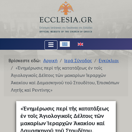
Επιλέξτε τη γλώσσα σας
Βρίσκεστε εδώ:
Αρχική
Ιερά Σύνοδος
Εγκύκλιοι
«Ἐνημέρωσις περί τῆς κατατάξεως ἐν τοῖς
Ἁγιολογικοῖς Δέλτοις τῶν μακαρίων Ἱεραρχῶν
Ἀκακίου καί Δαμασκηνοῦ τοῦ Στουδίτου, Ἐπισκόπων
Λητῆς καί Ρεντίνης»
«Ἐνημέρωσις περί τῆς κατατάξεως
ἐν τοῖς Ἁγιολογικοῖς Δέλτοις τῶν
μακαρίων Ἱεραρχῶν Ἀκακίου καί
Δαμασκηνοῦ τοῦ Στουδίτου,