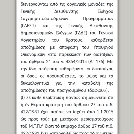
διενεργούνται από τις οργανικές μονάδες της
Γενικής Διεύθυνσης Ελέγχου
Συγχρηματοδοτούμενων Προγραμμάτων
(ΓΔΕΣΠ) και της Γενικής Διεύθυνσης
Δημοσιονομικών Ελέγχων (ΓΔΔΕ) του Γενικού
Λογιστηρίου του Κράτους, καθορίζεται
αποζημίωση με απόφαση του Υπουργού
Οικονομικών κατά παρέκκλιση των διατάξεων
του άρθρου 21 του ν. 4354/2015 (Α΄ 176). Με
την ίδια απόφαση καθορίζονται οι δικαιούχοι,
οι όροι, οι προϋποθέσεις, το ύψος και τα
δικαιολογητικά για την καταβολή της
αποζημίωσης του προηγουμένου εδαφίου»).
β) Σέ κάθε περίπτωση πάντως σημειώνεται ὅτι
ἡ ἐν θέματι κράτηση τοῦ ἄρθρου 27 τοῦ π.δ.
422/1981 ἔχει παύσει νά ἰσχύει ἀπό 1.1.2015
ὡς πρός τούς μή μετόχους μερισματούχους
τοῦ Μ.Τ.Π.Υ. διότι τό ἐπίμαχο ἄρθρο 27 τοῦ π.δ.
422/1981 ἔχει καταργηθεῖ ὡς πρός τό ἀνωτέρω