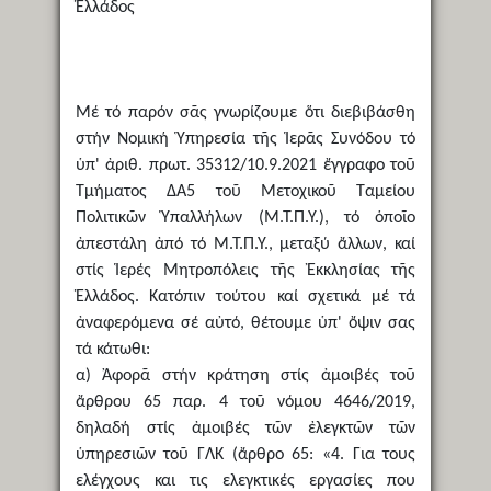
Ἑλλάδος
Μέ τό παρόν σᾶς γνωρίζουμε ὅτι διεβιβάσθη
στήν Νομική Ὑπηρεσία τῆς Ἱερᾶς Συνόδου τό
ὑπ' ἀριθ. πρωτ. 35312/10.9.2021 ἔγγραφο τοῦ
Τμήματος ΔΑ5 τοῦ Μετοχικοῦ Ταμείου
Πολιτικῶν Ὑπαλλήλων (Μ.Τ.Π.Υ.), τό ὁποῖο
ἀπεστάλη ἀπό τό Μ.Τ.Π.Υ., μεταξύ ἄλλων, καί
στίς Ἱερές Μητροπόλεις τῆς Ἐκκλησίας τῆς
Ἑλλάδος. Κατόπιν τούτου καί σχετικά μέ τά
ἀναφερόμενα σέ αὐτό, θέτουμε ὑπ' ὄψιν σας
τά κάτωθι:
α) Ἀφορᾶ στήν κράτηση στίς ἀμοιβές τοῦ
ἄρθρου 65 παρ. 4 τοῦ νόμου 4646/2019,
δηλαδή στίς ἀμοιβές τῶν ἐλεγκτῶν τῶν
ὑπηρεσιῶν τοῦ ΓΛΚ (ἄρθρο 65: «4. Για τους
ελέγχους και τις ελεγκτικές εργασίες που