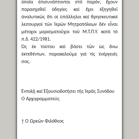
ὁποῖα ἐπισυνάπτονται στό παρόν, ἔχουν
παρασχεθεῖ ὁδηγίες καί ἔχει ἐξηγηθεῖ
ἀναλυτικῶς ὅτι οἱ ὑπάλληλοι καί θρησκευτικοί
λειτουργοί τῶν Ἱερῶν Μητροπόλεων δέν εἶναι
μέτοχοι μερισματοῦχοι τοῦ Μ.Τ.Π.Υ. κατά τό
π.δ. 422/1981.
Ὡς ἐκ τούτου καί βάσει τῶν ὡς ἄνω
ἐκτεθέντων, παρακαλοῦμε γιά τίς ἐνέργειές
σας.
Ἐντολῇ καί Ἐξουσιοδοτήσει τῆς Ἱερᾶς Συνόδου
Ὁ Ἀρχιγραμματεύς
† Ὁ Ὠρεῶν Φιλόθεος