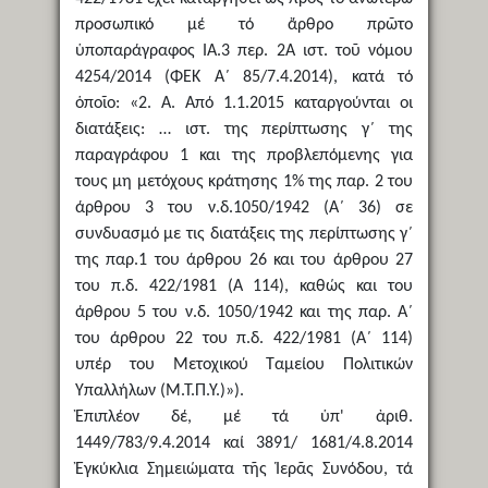
προσωπικό μέ τό ἄρθρο πρῶτο
ὑποπαράγραφος ΙΑ.3 περ. 2Α ιστ. τοῦ νόμου
4254/2014 (ΦΕΚ Α΄ 85/7.4.2014), κατά τό
ὁποῖο: «2. Α. Από 1.1.2015 καταργούνται οι
διατάξεις: … ιστ. της περίπτωσης γ΄ της
παραγράφου 1 και της προβλεπόμενης για
τους μη μετόχους κράτησης 1% της παρ. 2 του
άρθρου 3 του ν.δ.1050/1942 (Α΄ 36) σε
συνδυασμό με τις διατάξεις της περίπτωσης γ΄
της παρ.1 του άρθρου 26 και του άρθρου 27
του π.δ. 422/1981 (Α 114), καθώς και του
άρθρου 5 του ν.δ. 1050/1942 και της παρ. Α΄
του άρθρου 22 του π.δ. 422/1981 (Α΄ 114)
υπέρ του Μετοχικού Ταμείου Πολιτικών
Υπαλλήλων (Μ.Τ.Π.Υ.)»).
Ἐπιπλέον δέ, μέ τά ὑπ' ἀριθ.
1449/783/9.4.2014 καί 3891/ 1681/4.8.2014
Ἐγκύκλια Σημειώματα τῆς Ἱερᾶς Συνόδου, τά