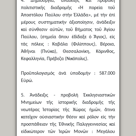
4. Δημιουργία, ἀνάδειξις καί προβολή
πολιτιστικῆς διαδρομῆς «Ἡ πορεία τοῦ
Ἀποστόλου Παύλου στήν Ἑλλάδα», μέ τήν ἐπί
μέρους συστηματικήν ἀξιοποίησιν, ἀνάδειξιν
καί σύνθεσιν αὐτῶν, τοῦ Βήματος τοῦ Ἁγίου
Παύλου, (σημεῖα ὅπου ἐδίδαξε ὁ Ἅγιος), εἰς
τάς πόλεις : Καβάλα (Φιλίππους), Βέροια,
Ἀθῆναι (Πνύκα), Θεσσαλονίκη, Κόρινθος,
Κεφαλληνία, Πρέβεζα (Νικόπολις).
Προϋπολογισμός ἀνά ὑποδομήν : 587.000
Εὐρώ.
5. Ἀνάδειξις - προβολή Ἐκκλησιαστικῶν
Μνημείων τῆς ἱστορικῆς διαδρομῆς τῆς
νεωτέρας Ἱστορίας τῆς Χώρας ἡμῶν, ἅτινα
κατεῖχον οὐσιαστικήν θέσιν καί ρόλον εἰς τήν
προσπάθειαν τῆς Ἐθνικῆς Παλιγγεννεσίας καί
εἰδικώτερον τῶν Ἱερῶν Μονῶν : Μεγάλου