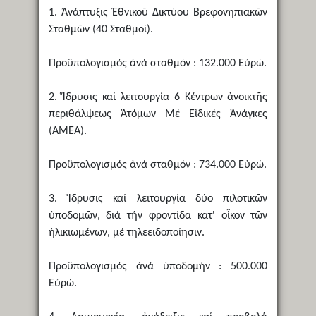
1. Ἀνάπτυξις Ἐθνικοῦ Δικτύου Βρεφονηπιακῶν
Σταθμῶν (40 Σταθμοί).
Προϋπολογισμός ἀνά σταθμόν : 132.000 Εὐρώ.
2. Ἵδρυσις καί λειτουργία 6 Κέντρων ἀνοικτῆς
περιθάλψεως Ἀτόμων Μέ Εἰδικές Ἀνάγκες
(ΑΜΕΑ).
Προϋπολογισμός ἀνά σταθμόν : 734.000 Εὐρώ.
3. Ἵδρυσις καί λειτουργία δύο πιλοτικῶν
ὑποδομῶν, διά τήν φροντίδα κατ' οἶκον τῶν
ἡλικιωμένων, μέ τηλεειδοποίησιν.
Προϋπολογισμός ἀνά ὑποδομήν : 500.000
Εὐρώ.