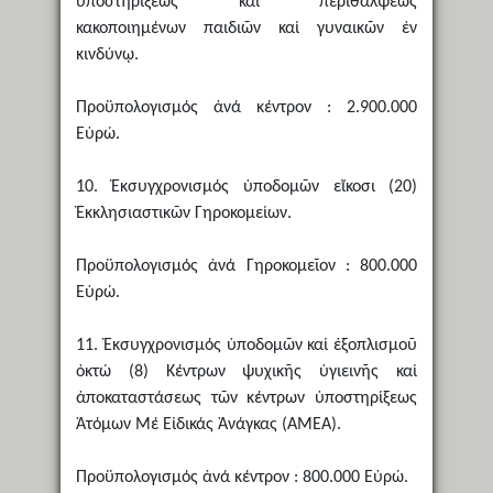
ὑποστηρίξεως καί περιθάλψεως
κακοποιημένων παιδιῶν καί γυναικῶν ἐν
κινδύνῳ.
Προϋπολογισμός ἀνά κέντρον : 2.900.000
Εὐρώ.
10. Ἐκσυγχρονισμός ὑποδομῶν εἴκοσι (20)
Ἐκκλησιαστικῶν Γηροκομείων.
Προϋπολογισμός ἀνά Γηροκομεῖον : 800.000
Εὐρώ.
11. Ἐκσυγχρονισμός ὑποδομῶν καί ἐξοπλισμοῦ
ὀκτώ (8) Κέντρων ψυχικῆς ὑγιεινῆς καί
ἀποκαταστάσεως τῶν κέντρων ὑποστηρίξεως
Ἀτόμων Μέ Εἰδικάς Ἀνάγκας (ΑΜΕΑ).
Προϋπολογισμός ἀνά κέντρον : 800.000 Εὐρώ.