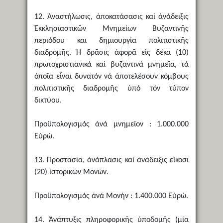
12. Ἀναστήλωσις, ἀποκατάσασις καί ἀνάδειξις
Ἐκκλησιαστικῶν Μνημείων Βυζαντινῆς
περιόδου και δημιουργία πολιτιστικῆς
διαδρομῆς. Ἡ δρᾶσις ἀφορᾶ εἰς δέκα (10)
πρωτοχριστιανικά καί βυζαντινά μνημεῖα, τά
ὁποῖα εἶναι δυνατόν νά ἀποτελέσουν κόμβους
πολιτιστικῆς διαδρομῆς ὑπό τόν τύπον
δικτύου.
Προϋπολογισμός ἀνά μνημεῖον : 1.000.000
Εὐρώ.
13. Προστασία, ἀνάπλασις καί ἀνάδειξις εἴκοσι
(20) ἱστορικῶν Μονῶν.
Προϋπολογισμός ἀνά Μονήν : 1.400.000 Εὐρώ.
14. Ἀνάπτυξις πληροφορικῆς ὑποδομῆς (μία