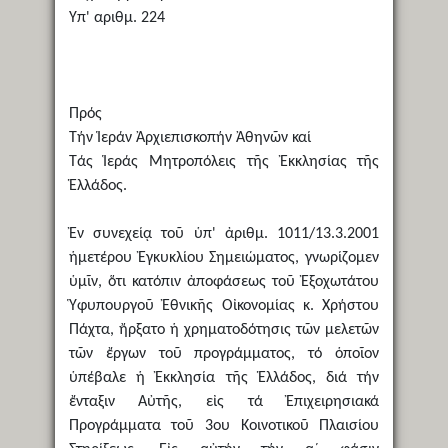
Υπ' αριθμ. 224
Πρός
Τήν Ἱεράν Ἀρχιεπισκοπήν Ἀθηνῶν καί
Τάς Ἱεράς Μητροπόλεις τῆς Ἐκκλησίας τῆς
Ἑλλάδος.
Ἐν συνεχείᾳ τοῦ ὑπ' ἀριθμ. 1011/13.3.2001
ἡμετέρου Ἐγκυκλίου Σημειώματος, γνωρίζομεν
ὑμῖν, ὅτι κατόπιν ἀποφάσεως τοῦ Ἐξοχωτάτου
Ὑφυπουργοῦ Ἐθνικῆς Οἰκονομίας κ. Χρήστου
Πάχτα, ἤρξατο ἡ χρηματοδότησις τῶν μελετῶν
τῶν ἔργων τοῦ προγράμματος, τό ὁποῖον
ὑπέβαλε ἡ Ἐκκλησία τῆς Ἑλλάδος, διά τήν
ἔνταξιν Αὐτῆς, εἰς τά Ἐπιχειρησιακά
Προγράμματα τοῦ 3ου Κοινοτικοῦ Πλαισίου