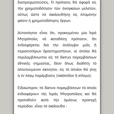
διαπραγματεύσεις. Ἡ πρότασις θά ἀφορᾶ εἰς
τήν χρηματοδότησιν τῶν ἀναγκαίων μελετῶν,
οὕτως ὥστε νά ἀκολουθήσῃ εἰς ἑπομένην
φάσιν ἡ χρηματοδότησις ἔργων.
Αὐτονόητον εἶναι ὅτι, προκειμένου μία Ἱερά
Μητρόπολις νά καταθέσῃ πρότασιν, ὅτι
ἐνδιαφέρεται διά τήν ἀνάληψιν μιᾶς ἤ
περισσοτέρων δραστηριοτήτων, αἱ ὁποῖαι θά
περιλαμβάνωνται εἰς τά δίκτυα παρεμβάσεων
ἐθνικῆς σημασίας, δέον ὅπως διαθέτῃ τό
ἀπαιτούμενον ἀκίνητον, εἰς τό ὁποῖον θά γίνῃ
ἡ ἐν λόγῳ παρέμβασις (οἰκόπεδον ἤ κτῖσμα).
Εἰδικώτερον, τά δίκτυα παρεμβάσεων τά ὁποῖα
ἐνδιαφέρουν τάς Ἱεράς Μητροπόλεις καί θά
προταθοῦν κατά τήν ἀμέσως προσεχῆ
περίοδον, εἶναι τά ἀκόλουθα :