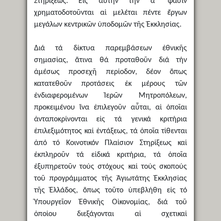
Στηρίξεως. Εἰς αὐτήν τήν α´ φάσιν
χρηματοδοτοῦνται αἱ μελέται πέντε ἔργων
μεγάλων κεντρικῶν ὑποδομῶν τῆς Ἐκκλησίας.
Διά τά δίκτυα παρεμβάσεων ἐθνικῆς
σημασίας, ἅτινα θά προταθοῦν διά τήν
ἀμέσως προσεχῆ περίοδον, δέον ὅπως
κατατεθοῦν προτάσεις ἐκ μέρους τῶν
ἐνδιαφερομένων Ἱερῶν Μητροπόλεων,
προκειμένου ἵνα ἐπιλεγοῦν αὗται, αἱ ὁποῖαι
ἀνταποκρίνονται εἰς τά γενικά κριτήρια
ἐπιλεξιμότητος καί ἐντάξεως, τά ὁποῖα τίθενται
ἀπό τό Κοινοτικόν Πλαίσιον Στηρίξεως καί
ἐκπληροῦν τά εἰδικά κριτήρια, τά ὁποῖα
ἐξυπηρετοῦν τούς στόχους καί τούς σκοπούς
τοῦ προγράμματος τῆς Ἁγιωτάτης Ἐκκλησίας
τῆς Ἑλλάδος, ὅπως τοῦτο ὑπεβλήθη εἰς τό
Ὑπουργεῖον Ἐθνικῆς Οἰκονομίας, διά τοῦ
ὁποίου διεξάγονται αἱ σχετικαί