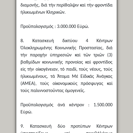
διαμονῆς, διά τήν περίθαλψιν καί τήν φροντίδα
ἡλικιωμένων Κληρικῶν.
Προϋπολογισμός : 3.000.000 Εὐρώ.
8. Κατασκευή δικτύου 4 Κέντρων
Ὁλοκληρωμένης Κοινωνικῆς Προστασίας, διά
τήν παροχήν ὑπηρεσιῶν καί τῶν τριῶν (3)
βαθμίδων κοινωνικῆς προνοίας καί φροντίδος
εἰς τήν οἰκογένειαν, τό παιδί, τούς νέους, τούς
ἡλικιωμένους, τά Ἄτομα Μέ Εἰδικάς Ἀνάγκας
(ΑΜΕΑ), τούς οἰκονομικούς πρόσφυγας καί
τούς παλιννοστοῦντας ὁμογενεῖς.
Προϋπολογισμός ἀνά κέντρον : 1.500.000
Εὐρώ.
9. Κατασκευή δύο προτύπων Κέντρων