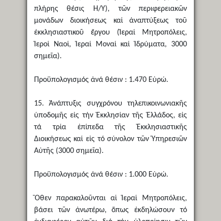
πλήρης θέσις Η/Υ), τῶν περιφερειακῶν
μονάδων διοικήσεως καί ἀναπτύξεως τοῦ
ἐκκλησιαστικοῦ ἔργου (Ἱεραί Μητροπόλεις,
Ἱεροί Ναοί, Ἱεραί Μοναί καί Ἱδρύματα, 3000
σημεῖα).
Προϋπολογισμός ἀνά θέσιν : 1.470 Εὐρώ.
15. Ἀνάπτυξις συγχρόνου τηλεπικοινωνιακῆς
ὑποδομῆς εἰς τήν Ἐκκλησίαν τῆς Ἑλλάδος, εἰς
τά τρία ἐπίπεδα τῆς Ἐκκλησιαστικῆς
Διοικήσεως καί εἰς τό σύνολον τῶν Ὑπηρεσιῶν
Αὐτῆς (3000 σημεῖα).
Προϋπολογισμός ἀνά θέσιν : 1.000 Εὐρώ.
Ὅθεν παρακαλοῦνται αἱ Ἱεραί Μητροπόλεις,
βάσει τῶν ἀνωτέρω, ὅπως ἐκδηλώσουν τό