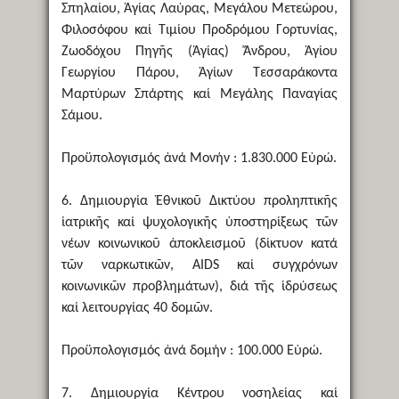
Σπηλαίου, Ἁγίας Λαύρας, Μεγάλου Μετεώρου,
Φιλοσόφου καί Τιμίου Προδρόμου Γορτυνίας,
Ζωοδόχου Πηγῆς (Ἁγίας) Ἄνδρου, Ἁγίου
Γεωργίου Πάρου, Ἁγίων Τεσσαράκοντα
Μαρτύρων Σπάρτης καί Μεγάλης Παναγίας
Σάμου.
Προϋπολογισμός ἀνά Μονήν : 1.830.000 Εὐρώ.
6. Δημιουργία Ἐθνικοῦ Δικτύου προληπτικῆς
ἰατρικῆς καί ψυχολογικῆς ὑποστηρίξεως τῶν
νέων κοινωνικοῦ ἀποκλεισμοῦ (δίκτυον κατά
τῶν ναρκωτικῶν, AIDS καί συγχρόνων
κοινωνικῶν προβλημάτων), διά τῆς ἱδρύσεως
καί λειτουργίας 40 δομῶν.
Προϋπολογισμός ἀνά δομήν : 100.000 Εὐρώ.
7. Δημιουργία Κέντρου νοσηλείας καί