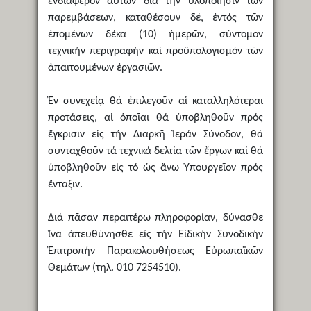
ἐνδιαφέρον αὐτῶν διά τήν ὑλοποίησιν τῶν
παρεμβάσεων, καταθέσουν δέ, ἐντός τῶν
ἑπομένων δέκα (10) ἡμερῶν, σύντομον
τεχνικήν περιγραφήν καί προϋπολογισμόν τῶν
ἀπαιτουμένων ἐργασιῶν.
Ἐν συνεχείᾳ θά ἐπιλεγοῦν αἱ καταλληλότεραι
προτάσεις, αἱ ὁποῖαι θά ὑποβληθοῦν πρός
ἔγκρισιν εἰς τήν Διαρκῆ Ἱεράν Σύνοδον, θά
συνταχθοῦν τά τεχνικά δελτία τῶν ἔργων καί θά
ὑποβληθοῦν εἰς τό ὡς ἄνω Ὑπουργεῖον πρός
ἔνταξιν.
Διά πᾶσαν περαιτέρω πληροφορίαν, δύνασθε
ἵνα ἀπευθύνησθε εἰς τήν Εἰδικήν Συνοδικήν
Ἐπιτροπήν Παρακολουθήσεως Εὐρωπαϊκῶν
Θεμάτων (τηλ. 010 7254510).