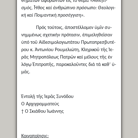
θη­μά­των ἀ­φο­ρών­των εἰς τό θέ­μα
«Ἀ­θλη­τι­
σμός, Ἦ­θος καί ἀν­θρώ­πι­νο πρό­σω­πο: Θε­ο­λο­γι­
κή καί Ποι­μαν­τι­κή προ­σέγ­γι­ση».
Πρός τού­τοις, ἀ­πο­στέλ­λο­μεν ὑ­μῖν συ­
νημ­μέ­νως σχετικήν πρότασιν, ἐ­πι­με­λη­θεῖσαν
ὑ­πό τοῦ Αἰ­δε­σι­μο­λο­γι­ω­τά­του Πρω­το­πρε­σβυ­τέ­
ρου κ. Ἀν­τω­νί­ου Ρου­με­λι­ώ­τη, Κλη­ρι­κοῦ τῆς Ἱ­ε­
ρᾶς Μη­τρο­πό­λε­ως Πα­τρῶν καί μέ­λους τῆς ἐν
λό­γῳ Ἐ­πι­τρο­πῆς, πα­ρα­κα­λοῦ­ντες δι­ά τά κα­θ’ ὑ­
μᾶς.
Ἐν­τολῇ τῆς Ἱ­ε­ρᾶς Συ­νό­δου
Ὁ Ἀρ­χι­γραμ­μα­τεύς
† Ὁ Σκιάθου Ἰωάννης
Κοι­νο­ποί­η­σις: