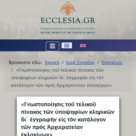
Επιλέξτε τη γλώσσα σας
Βρίσκεστε εδώ:
Αρχική
Ιερά Σύνοδος
Εγκύκλιοι
«Γνωστοποίησις τοῦ τελικοῦ πίνακος τῶν
ὑποψηφίων κληρικῶν δι` ἐγγραφήν εἰς τόν
κατάλογον τῶν πρός Ἀρχιερατείαν ἐκλογίμων»
«Γνωστοποίησις τοῦ τελικοῦ
πίνακος τῶν ὑποψηφίων κληρικῶν
δι` ἐγγραφήν εἰς τόν κατάλογον
τῶν πρός Ἀρχιερατείαν
ἐκλογίμων»