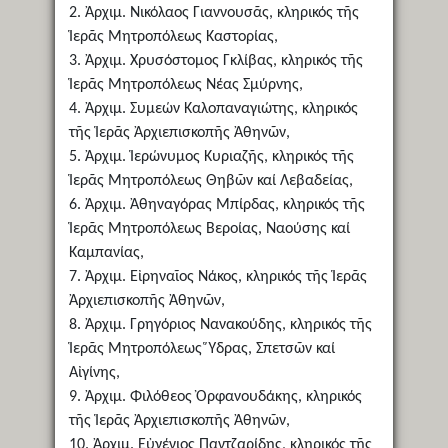
2. Ἀρχιμ. Νικόλαος Γιαννουσᾶς, κληρικός τῆς
Ἱερᾶς Μητροπόλεως Καστορίας,
3. Ἀρχιμ. Χρυσόστομος Γκλίβας, κληρικός τῆς
Ἱερᾶς Μητροπόλεως Νέας Σμύρνης,
4. Ἀρχιμ. Συμεών Καλοπαναγιώτης, κληρικός
τῆς Ἱερᾶς Ἀρχιεπισκοπῆς Ἀθηνῶν,
5. Ἀρχιμ. Ἱερώνυμος Κυριαζῆς, κληρικός τῆς
Ἱερᾶς Μητροπόλεως Θηβῶν καί Λεβαδείας,
6. Ἀρχιμ. Ἀθηναγόρας Μπίρδας, κληρικός τῆς
Ἱερᾶς Μητροπόλεως Βεροίας, Ναούσης καί
Καμπανίας,
7. Ἀρχιμ. Εἰρηναῖος Νάκος, κληρικός τῆς Ἱερᾶς
Ἀρχιεπισκοπῆς Ἀθηνῶν,
8. Ἀρχιμ. Γρηγόριος Νανακούδης, κληρικός τῆς
Ἱερᾶς Μητροπόλεως Ὕδρας, Σπετσῶν καί
Αἰγίνης,
9. Ἀρχιμ. Φιλόθεος Ὀρφανουδάκης, κληρικός
τῆς Ἱερᾶς Ἀρχιεπισκοπῆς Ἀθηνῶν,
10. Ἀρχιμ. Εὐγένιος Παντζαρίδης, κληρικός τῆς