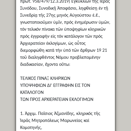
πρωτ. 958/479/12.3.2019) Ἐγκυκλίων τῆς Ἱερᾶς
Συνόδου, Συνοδικῇ Ἀποφάσει, ληφθείσῃ ἐν τῇ
Συνεδρίᾳ τῆς 27ης μηνός Αὐγούστου ἐ.ἔ.,
γνωστοποιοῦμεν ὑμῖν, πρός ἐνημέρωσιν ὑμῶν,
τόν τελικόν πίνακα τῶν ὑποψηφίων κληρικῶν
πρός ἐγγραφήν εἰς τόν κατάλογον τῶν πρός
Ἀρχιερατείαν ἐκλογίμων, ὡς οὗτος
διεμορφώθη κατά τήν ὑπό τῶν ἄρθρων 19 21
τοῦ διαληφθέντος Νόμου προβλεπομένην
διαδικασίαν, ἔχοντα οὕτω:
ΤΕΛΙΚΟΣ ΠΙΝΑΞ ΚΛΗΡΙΚΩΝ
ΥΠΟΨΗΦΙΩΝ ΔΙ’ ΕΓΓΡΑΦΗΝ ΕΙΣ ΤΟΝ
ΚΑΤΑΛΟΓΟΝ
ΤΩΝ ΠΡΟΣ ΑΡΧΙΕΡΑΤΕΙΑΝ ΕΚΛΟΓΙΜΩΝ
1. Ἀρχιμ. Παΐσιος Ἀζμανίδης, κληρικός τῆς
Ἱερᾶς Μητροπόλεως Μαρωνείας καί
Κομοτηνῆς,