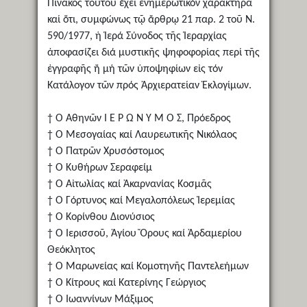
Πίνακος τούτου ἔχει ἐνημερωτικόν χαρακτῆρα
καί ὅτι, συμφώνως τῷ ἄρθρῳ 21 παρ. 2 τοῦ Ν.
590/1977, ἡ Ἱερά Σύνοδος τῆς Ἱεραρχίας
ἀποφασίζει διά μυστικῆς ψηφοφορίας περί τῆς
ἐγγραφῆς ἤ μή τῶν ὑποψηφίων εἰς τόν
Κατάλογον τῶν πρός Ἀρχιερατείαν Ἐκλογίμων.
† Ὁ Ἀθηνῶν Ι Ε Ρ Ω Ν Υ Μ Ο Σ, Πρόεδρος
† Ὁ Μεσογαίας καί Λαυρεωτικῆς Νικόλαος
† Ὁ Πατρῶν Χρυσόστομος
† Ὁ Κυθήρων Σεραφείμ
† Ὁ Αἰτωλίας καί Ἀκαρνανίας Κοσμᾶς
† Ὁ Γόρτυνος καί Μεγαλοπόλεως Ἱερεμίας
† Ὁ Κορίνθου Διονύσιος
† Ὁ Ἱερισσοῦ, Ἁγίου Ὄρους καί Ἀρδαμερίου
Θεόκλητος
† Ὁ Μαρωνείας καί Κομοτηνῆς Παντελεήμων
† Ὁ Κίτρους καί Κατερίνης Γεώργιος
† Ὁ Ἰωαννίνων Μάξιμος