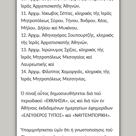
Ἱερᾶς Ἀρχιεπισκοπῆς Ἀθηνῶν,
11. Ἀρχιμ. Ἰάκωβος Σέττας, κληρικός τῆς Ἱερᾶς
Μητροπόλεως Σύρου, Τήνου, Ἄνδρου, Κέας,
Μήλου, Δήλου καί Μυκόνου,
12. Ἀρχιμ. Ἀθηναγόρας Σουπουρτζῆς, κληρικός
τῆς Ἱερᾶς Ἀρχιεπισκοπῆς Ἀθηνῶν,
13. Ἀρχιμ. Ἱερώνυμος Σχίζας, κληρικός τῆς
Ἱερᾶς Μητροπόλεως Μεσογαίας καί
Λαυρεωτικῆς καί
14. Ἀρχιμ. Φίλιππος Χαμαργιᾶς, κληρικός τῆς
Ἱερᾶς Μητροπόλεως Μεσσηνίας.
Ὁ πίναξ οὗτος δημοσιευθήσεται διά τοῦ
περιοδικοῦ «ΕΚΚΛΗΣΙΑ», ὡς καί διά τῶν ἐν
Ἀθήναις ἐκδιδομένων ἡμερησίων ἐφημερίδων
«ΕΛΕΥΘΕΡΟΣ ΤΥΠΟΣ» καί «ΝΑΥΤΕΜΠΟΡΙΚΗ».
Ὑπομιμνήσκεται ὑμῖν ὅτι ἡ γνωστοποίησις τοῦ