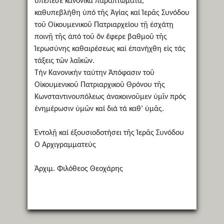
ὑπέπεσε κανονικά παραπτώματα,
καθυπεβλήθη ὑπό τῆς Ἁγίας καί Ἱερᾶς Συνόδου
τοῦ Οἰκουμενικοῦ Πατριαρχείου τῇ ἐσχάτῃ
ποινῇ τῆς ἀπό τοῦ ὅν ἔφερε βαθμοῦ τῆς
Ἱερωσύνης καθαιρέσεως καί ἐπανήχθη εἰς τάς
τάξεις τῶν λαϊκῶν.
Τήν Κανονικήν ταύτην Ἀπόφασιν τοῦ
Οἰκουμενικοῦ Πατριαρχικοῦ Θρόνου τῆς
Κωνσταντινουπόλεως ἀνακοινοῦμεν ὑμῖν πρός
ἐνημέρωσιν ὑμῶν καί διά τά καθ’ ὑμᾶς.
Ἐντολῇ καί ἐξουσιοδοτήσει τῆς Ἱερᾶς Συνόδου
Ὁ Ἀρχιγραμματεύς
Ἀρχιμ. Φιλόθεος Θεοχάρης