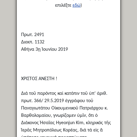
επιλέξτε
εδώ
)
Πρωτ. 2491
Διεκπ. 1132
Αθήνα 3ῃ Ἰουνίου 2019
ΧΡΙΣΤΟΣ ΑΝΕΣΤΗ !
Διά τοῦ παρόντος καί κατόπιν τοῦ ὑπ' ἀριθ.
πρωτ. 366/ 29.5.2019 ἐγγράφου τοῦ
Παναγιωτάτου Οἰκουμενικοῦ Πατριάρχου κ.
Βαρθολομαίου, γνωρίζομεν ὑμῖν, ὅτι ὁ
Διάκονος Ἠσαΐας Hyeonjun Kim, κληρικός τῆς
Ἱερᾶς Μητροπόλεως Κορέας, διά τά εἰς ἅ