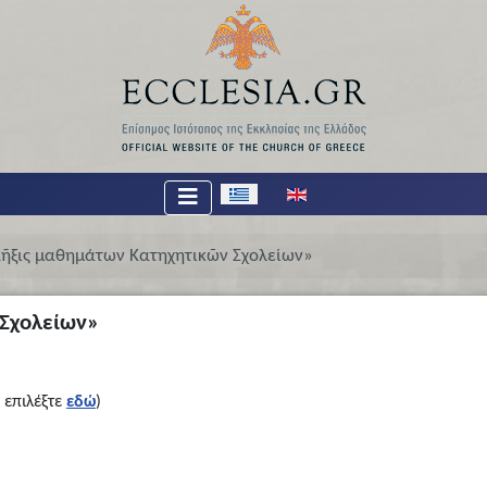
Επιλέξτε τη γλώσσα σας
ῆξις μαθημάτων Κατηχητικῶν Σχολείων»
 Σχολείων»
 επιλέξτε
εδώ
)