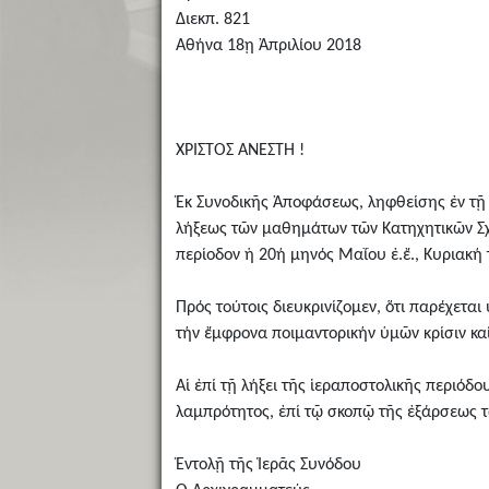
Διεκπ. 821
Αθήνα 18ῃ Ἀπριλίου 2018
ΧΡΙΣΤΟΣ ΑΝΕΣΤΗ !
Ἐκ Συνοδικῆς Ἀποφάσεως, ληφθείσης ἐν τῇ Σ
λήξεως τῶν μαθημάτων τῶν Κατηχητικῶν Σχ
περίοδον ἡ 20ή μηνός Μαΐου ἐ.ἔ., Κυριακή
Πρός τούτοις διευκρινίζομεν, ὅτι παρέχετα
τήν ἔμφρονα ποιμαντορικήν ὑμῶν κρίσιν καί
Αἱ ἐπί τῇ λήξει τῆς ἱεραποστολικῆς περιό
λαμπρότητος, ἐπί τῷ σκοπῷ τῆς ἐξάρσεως τ
Ἐντολῇ τῆς Ἱερᾶς Συνόδου