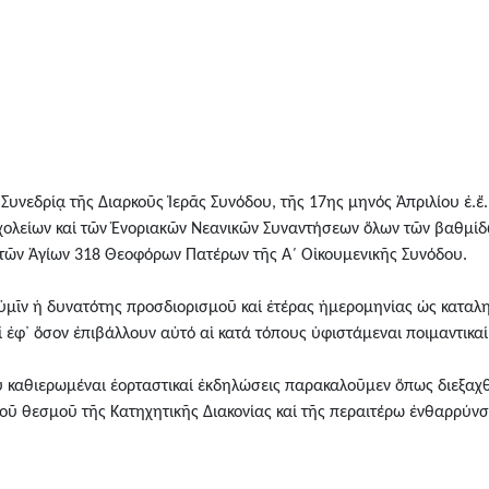
υνεδρίᾳ τῆς Διαρκοῦς Ἱερᾶς Συνόδου, τῆς 17ης μηνός Ἀπριλίου ἐ.ἔ.,
ολείων καί τῶν Ἐνοριακῶν Νεανικῶν Συναντήσεων ὅλων τῶν βαθμίδ
 τῶν Ἁγίων 318 Θεοφόρων Πατέρων τῆς Α΄ Οἰκουμενικῆς Συνόδου.
ι ὑμῖν ἡ δυνατότης προσδιορισμοῦ καί ἑτέρας ἡμερομηνίας ὡς καταλ
 ἐφ᾿ ὅσον ἐπιβάλλουν αὐτό αἱ κατά τόπους ὑφιστάμεναι ποιμαντικαί
δου καθιερωμέναι ἑορταστικαί ἐκδηλώσεις παρακαλοῦμεν ὅπως διεξαχ
οῦ θεσμοῦ τῆς Κατηχητικῆς Διακονίας καί τῆς περαιτέρω ἐνθαρρύν