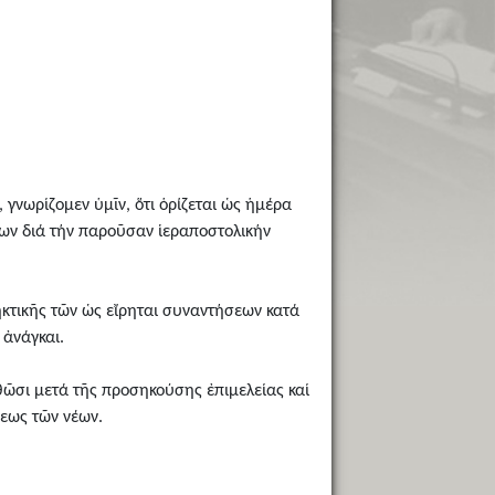
 γνωρίζομεν ὑμῖν, ὅτι ὁρίζεται ὡς ἡμέρα
ων διά τήν παροῦσαν ἱεραποστολικήν
ηκτικῆς τῶν ὡς εἴρηται συναντήσεων κατά
 ἀνάγκαι.
θῶσι μετά τῆς προσηκούσης ἐπιμελείας καί
σεως τῶν νέων.