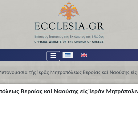
Επιλέξτε τη γλώσσα σας
ετονομασία τῆς Ἱερᾶς Μητροπόλεως Βεροίας καί Ναούσης εἰς 
όλεως Βεροίας καί Ναούσης εἰς Ἱεράν Μητρόπολιν