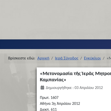
Βρίσκεστε εδώ:
Αρχική
Ιερά Σύνοδος
Εγκύκλιοι
«Μ
«Μετονομασία τῆς Ἱερᾶς Μητροπ
Καμπανίας»
Δημιουργήθηκε : 03 Απριλίου 2012
Πρωτ. 1607
Αθήνα 3ῃ Ἀπριλίου 2012
Διεκπ. 611