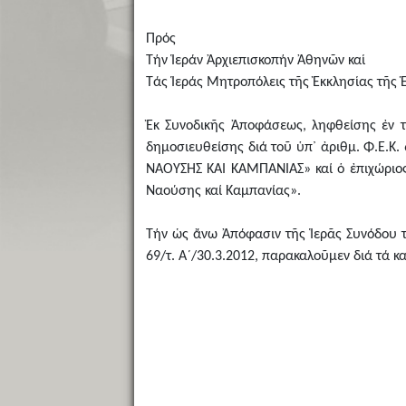
Πρός
Τήν Ἱεράν Ἀρχιεπισκοπήν Ἀθηνῶν καί
Τάς Ἱεράς Μητροπόλεις τῆς Ἐκκλησίας τῆς 
Ἐκ Συνοδικῆς Ἀποφάσεως, ληφθείσης ἐν τῇ
δημοσιευθείσης διά τοῦ ὑπ᾿ ἀριθμ. Φ.Ε.Κ
ΝΑΟΥΣΗΣ ΚΑΙ ΚΑΜΠΑΝΙΑΣ» καί ὁ ἐπιχώριος
Ναούσης καί Καμπανίας».
Τήν ὡς ἄνω Ἀπόφασιν τῆς Ἱερᾶς Συνόδου τῆ
69/τ. Α´/30.3.2012, παρακαλοῦμεν διά τά κ