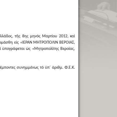
Ἑλλάδος, τῆς 8ης μηνός Μαρτίου 2012, καί
τωνομάσθη εἰς «ΙΕΡΑΝ ΜΗΤΡΟΠΟΛΙΝ ΒΕΡΟΙΑΣ,
ί ὑπογράφεται ὡς «Μητροπολίτης Βεροίας,
πέμποντες συνημμένως τό ὑπ᾿ ἀριθμ. Φ.Ε.Κ.