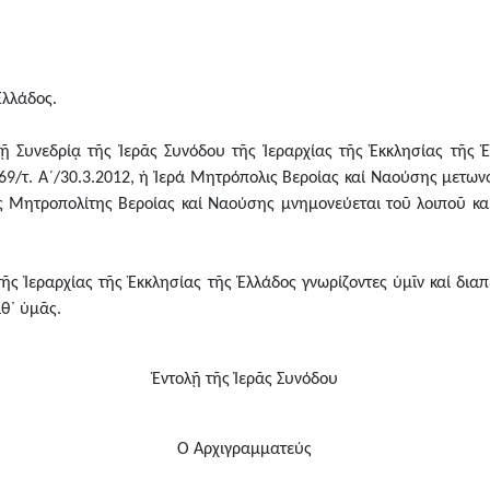
Ἑλλάδος.
 Συνεδρίᾳ τῆς Ἱερᾶς Συνόδου τῆς Ἱεραρχίας τῆς Ἐκκλησίας τῆς 
. 69/τ. Α´/30.3.2012, ἡ Ἱερά Μητρόπολις Βεροίας καί Ναούσης με
 Μητροπολίτης Βεροίας καί Ναούσης μνημονεύεται τοῦ λοιποῦ κα
ς Ἱεραρχίας τῆς Ἐκκλησίας τῆς Ἑλλάδος γνωρίζοντες ὑμῖν καί δια
αθ᾿ ὑμᾶς.
Ἐντολῇ τῆς Ἱερᾶς Συνόδου
Ὁ Ἀρχιγραμματεύς