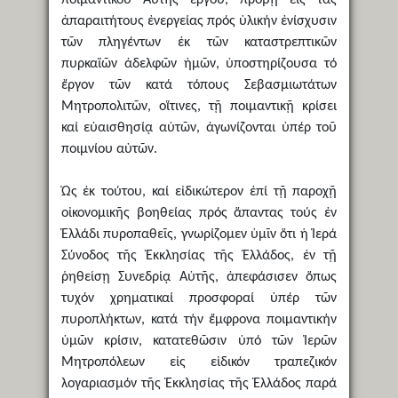
ἀπαραιτήτους ἐνεργείας πρός ὑλικήν ἐνίσχυσιν
τῶν πληγέντων ἐκ τῶν καταστρεπτικῶν
πυρκαϊῶν ἀδελφῶν ἡμῶν, ὑποστηρίζουσα τό
ἔργον τῶν κατά τόπους Σεβασμιωτάτων
Μητροπολιτῶν, οἵτινες, τῇ ποιμαντικῇ κρίσει
καί εὐαισθησίᾳ αὐτῶν, ἀγωνίζονται ὑπέρ τοῦ
ποιμνίου αὐτῶν.
Ὡς ἐκ τούτου, καί εἰδικώτερον ἐπί τῇ παροχῇ
οἰκονομικῆς βοηθείας πρός ἅπαντας τούς ἐν
Ἑλλάδι πυροπαθεῖς, γνωρίζομεν ὑμῖν ὅτι ἡ Ἱερά
Σύνοδος τῆς Ἐκκλησίας τῆς Ἑλλάδος, ἐν τῇ
ῥηθείσῃ Συνεδρίᾳ Αὐτῆς, ἀπεφάσισεν ὅπως
τυχόν χρηματικαί προσφοραί ὑπέρ τῶν
πυροπλήκτων, κατά τήν ἔμφρονα ποιμαντικήν
ὑμῶν κρίσιν, κατατεθῶσιν ὑπό τῶν Ἱερῶν
Μητροπόλεων εἰς εἰδικόν τραπεζικόν
λογαριασμόν τῆς Ἐκκλησίας τῆς Ἑλλάδος παρά