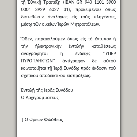
τῇ Ἐθνικῇ Τραπέζῃ (ΙΒΑΝ GR 940 1101 3900
0001 3929 6027 31), προκειμένου ὅπως
διατεθῶσιν ἀναλόγως εἰς τούς πληγέντας,
μέσῳ τῶν οἰκείων Ἱερῶν Μητροπόλεων.
Ὅθεν, παρακαλοῦμεν ὅπως εἰς τό ἔντυπον ἤ
τήν ἠλεκτρονικήν ἐντολήν καταθέσεως
ἀναγράφηται ἡ ἔνδειξις ‘‘ΥΠΕΡ
ΠΥΡΟΠΛΗΚΤΩΝ’’, ἀντίγραφον δέ αὐτοῦ
κοινοποιῆται τῇ Ἱερᾷ Συνόδῳ πρός ἔκδοσιν τοῦ
σχετικοῦ ἀποδεικτικοῦ εἰσπράξεως.
Ἐντολῇ τῆς Ἱερᾶς Συνόδου
Ὁ Ἀρχιγραμματεύς
† Ὁ Ὠρεῶν Φιλόθεος