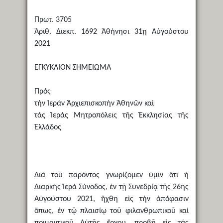
Πρωτ. 3705
Ἀριθ. Διεκπ. 1692 Ἀθήνησι 31ῃ Αὐγούστου
2021
ΕΓΚΥΚΛΙΟΝ ΣΗΜΕΙΩΜΑ
Πρός
τήν Ἱεράν Ἀρχιεπισκοπήν Ἀθηνῶν καί
τάς Ἱεράς Μητροπόλεις τῆς Ἐκκλησίας τῆς
Ἑλλάδος
Διά τοῦ παρόντος γνωρίζομεν ὑμῖν ὅτι ἡ
Διαρκής Ἱερά Σύνοδος, ἐν τῇ Συνεδρίᾳ τῆς 26ης
Αὐγούστου 2021, ἤχθη εἰς τήν ἀπόφασιν
ὅπως, ἐν τῷ πλαισίῳ τοῦ φιλανθρωπικοῦ καί
ποιμαντικοῦ Αὐτῆς ἔργου, προβῇ εἰς τάς