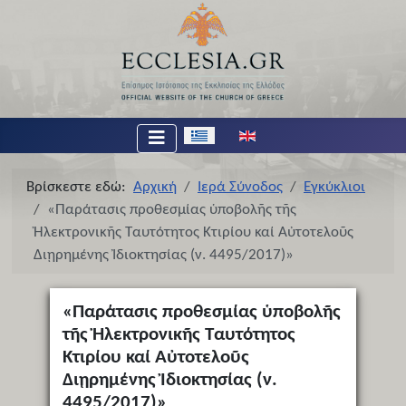
Επιλέξτε τη γλώσσα σας
Βρίσκεστε εδώ:
Αρχική
Ιερά Σύνοδος
Εγκύκλιοι
«Παράτασις προθεσμίας ὑποβολῆς τῆς
Ἠλεκτρονικῆς Ταυτότητος Κτιρίου καί Αὐτοτελοῦς
Διῃρημένης Ἰδιοκτησίας (ν. 4495/2017)»
«Παράτασις προθεσμίας ὑποβολῆς
τῆς Ἠλεκτρονικῆς Ταυτότητος
Κτιρίου καί Αὐτοτελοῦς
Διῃρημένης Ἰδιοκτησίας (ν.
4495/2017)»