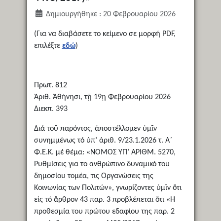
Δημιουργήθηκε : 20 Φεβρουαρίου 2026
(Για να διαβάσετε το κείμενο σε μορφή PDF,
επιλέξτε
εδώ
)
Πρωτ. 812
Ἀριθ. Ἀθήνησι, τῇ 19ῃ Φεβρουαρίου 2026
Διεκπ. 393
Διά τοῦ παρόντος, ἀποστέλλομεν ὑμῖν
συνημμένως τό ὑπ’ ἀριθ. 9/23.1.2026 τ. Α΄
Φ.Ε.Κ. μέ θέμα: «NOMOΣ ΥΠ’ ΑΡΙΘΜ. 5270,
Ρυθμίσεις για το ανθρώπινο δυναμικό του
δημοσίου τομέα, τις Οργανώσεις της
Κοινωνίας των Πολιτών», γνωρίζοντες ὑμῖν ὅτι
εἰς τό ἄρθρον 43 παρ. 3 προβλέπεται ὅτι «Η
προθεσμία του πρώτου εδαφίου της παρ. 2