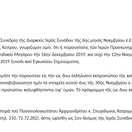
υνεδρίᾳ τῆς Διαρκοῦς Ἱερᾶς Συνόδου τῆς 6ης μηνός Νοεμβρίου ἐ.ἔ.,
 Κύπρου, γνωρίζομεν ὑμῖν, ὅτι ἡ παρουσίασις τῶν Ἱερῶν Προσκυν
οδικοῦ Μεγάρου τήν 16ην Δεκεμβρίου 2019, καί οὐχί τήν 12ην Νοεμ
9.2019 Συνοδι-κοῦ Ἐγκυκλίου Σημειώματος.
υμῆτε τήν παρουσίαν εἰς τήν ὡς ἄνω ἐκδήλωσιν ἐκπροσώπου τῆς κ
αναβεβαιώσητε ἡμῖν τά στοιχεῖα αὐτοῦ ἕως τῆς 30ῆς Νοεμβρίου ἐ.ἔ.
 ἐκ-προσώπου καλυφθήσονται ὑφ’ ὑμῶν. Τό πρόγραμμα τῆς ὡς ἄνω 
παρά τοῦ Πανοσιολογιωτάτου Ἀρχιμανδρίτου κ. Σπυρίδωνος Κατραμ
λ. 210. 72.72.282), ὅστις ὡρίσθη ὡς Σύν-δεσμος τῆς Ἱερᾶς Συνόδο