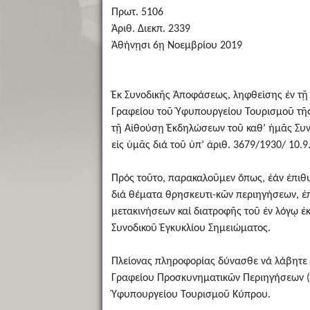
Πρωτ. 5106
Ἀριθ. Διεκπ. 2339
Ἀθήνῃσι 6ῃ Νοεμβρίου 2019
Ἐκ Συνοδικῆς Ἀποφάσεως, ληφθείσης ἐν τῇ Σ
Γραφείου τοῦ Ὑφυπουργείου Τουρισμοῦ τῆς
τῇ Αἰθούσῃ Ἐκδηλώσεων τοῦ καθ’ ἡμᾶς Συν
εἰς ὑμᾶς διά τοῦ ὑπ’ ἀριθ. 3679/1930/ 10.
Πρός τοῦτο, παρακαλοῦμεν ὅπως, ἐάν ἐπιθ
διά θέματα θρησκευτι-κῶν περιηγήσεων, ἐπ
μετακινήσεων καί διατροφῆς τοῦ ἐν λόγῳ
Συνοδικοῦ Ἐγκυκλίου Σημειώματος.
Πλείονας πληροφορίας δύνασθε νά λάβητε 
Γραφείου Προσκυνηματικῶν Περιηγήσεων (τη
Ὑφυπουργείου Τουρισμοῦ Κύπρου.