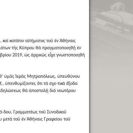
 καί κατόπιν αἰτήματος τοῦ ἐν Ἀθήναις
ημάτων τῆς Κύπρου θά πραγματοποιηθῇ ἐν
βρίου 2019, ὡς ἀρχικῶς εἶχε γνωστοποιηθῆ
αθ’ ὑμᾶς Ἱερᾶς Μητροπόλεως, ὑπευθύνου
, ὑπενθυμίζοντες ὅτι τά σχε-τικά ἔξοδα
ἐκδηλώσεως θά ἀποσταλῇ διά νεωτέρου
ά-δου, Γραμματέως τοῦ Συνοδικοῦ
υ μετά τοῦ ἐν Ἀθήναις Γραφείου τοῦ