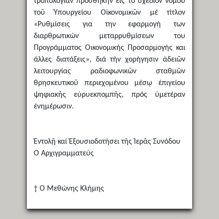
τροπολογίαν προσθήκην εἰς τό σχέδιον νόμου
τοῦ Ὑπουργείου Οἰκονομικῶν μέ τίτλον
«Ρυθμίσεις για την εφαρμογή των
διαρθρωτικών μεταρρυθμίσεων του
Προγράμματος Οικονομικής Προσαρμογής και
άλλες διατάξεις», διά τήν χορήγησιν ἀδειῶν
λειτουργίας ραδιοφωνικῶν σταθμῶν
θρησκευτικοῦ περιεχομένου μέσῳ ἐπιγείου
ψηφιακῆς εὐρυεκπομπῆς, πρός ὑμετέραν
ἐνημέρωσιν.
Ἐντολῇ καί Ἐξουσιοδοτήσει τῆς Ἱερᾶς Συνόδου
Ὁ Ἀρχιγραμματεύς
† Ὁ Μεθώνης Κλήμης