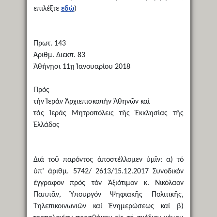
επιλέξτε
εδώ
)
Πρωτ. 143
Ἀριθμ. Διεκπ. 83
Ἀθήνῃσι 11ῃ Ἰανουαρίου 2018
Πρός
τήν Ἱεράν Ἀρχιεπισκοπήν Ἀθηνῶν καί
τάς Ἱεράς Μητροπόλεις τῆς Ἐκκλησίας τῆς
Ἑλλάδος
Διά τοῦ παρόντος ἀποστέλλομεν ὑμῖν: α) τό
ὑπ’ ἀριθμ. 5742/ 2613/15.12.2017 Συνοδικόν
ἔγγραφον πρός τόν Ἀξιότιμον κ. Νικόλαον
Παππᾶν, Ὑπουργόν Ψηφιακῆς Πολιτικῆς,
Τηλεπικοινωνιῶν καί Ἐνημερώσεως καί β)