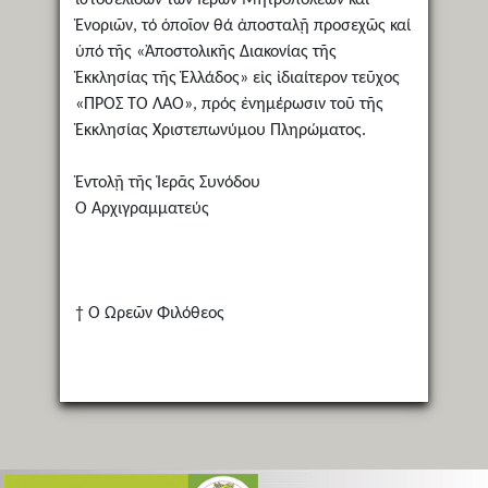
Ἐνοριῶν, τό ὁποῖον θά ἀποσταλῇ προσεχῶς καί
ὑπό τῆς «Ἀποστολικῆς Διακονίας τῆς
Ἐκκλησίας τῆς Ἑλλάδος» εἰς ἰδιαίτερον τεῦχος
«ΠΡΟΣ ΤΟ ΛΑΟ», πρός ἐνημέρωσιν τοῦ τῆς
Ἐκκλησίας Χριστεπωνύμου Πληρώματος.
Ἐντολῇ τῆς Ἱερᾶς Συνόδου
Ὁ Ἀρχιγραμματεύς
† Ὁ Ὠρεῶν Φιλόθεος