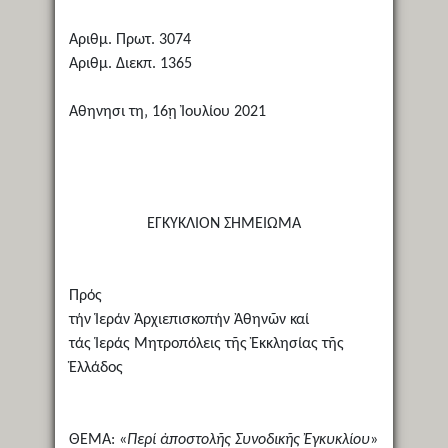
Αριθμ. Πρωτ. 3074
Αριθμ. Διεκπ. 1365
Αθηνησι τη‚ 16ῃ Ἰουλίου 2021
ΕΓΚΥΚΛΙΟΝ ΣΗΜΕΙΩΜΑ
Πρός
τήν Ἱεράν Ἀρχιεπισκοπήν Ἀθηνῶν καί
τάς Ἱεράς Μητροπόλεις τῆς Ἐκκλησίας τῆς
Ἑλλάδος
ΘΕΜΑ: «
Περί ἀποστολῆς Συνοδικῆς Ἐγκυκλίου
»