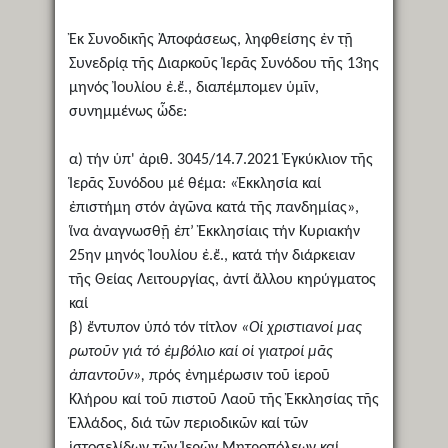
Ἐκ Συνοδικῆς Ἀποφάσεως, ληφθείσης ἐν τῇ
Συνεδρίᾳ τῆς Διαρκοῦς Ἱερᾶς Συνόδου τῆς 13ης
μηνός Ἰουλίου ἐ.ἔ., διαπέμπομεν ὑμῖν,
συνημμένως ὧδε:
α) τήν ὑπ' ἀριθ. 3045/14.7.2021 Ἐγκύκλιον τῆς
Ἱερᾶς Συνόδου μέ θέμα: «Ἐκκλησία καί
ἐπιστήμη στόν ἀγῶνα κατά τῆς πανδημίας»,
ἵνα ἀναγνωσθῇ ἐπ’ Ἐκκλησίαις τήν Κυριακήν
25ην μηνός Ἰουλίου ἐ.ἔ., κατά τήν διάρκειαν
τῆς Θείας Λειτουργίας, ἀντί ἄλλου κηρύγματος
καί
β) ἔντυπον ὑπό τόν τίτλον
«Οἱ χριστιανοί μας
ρωτοῦν γιά τό ἐμβόλιο καί οἱ γιατροί μᾶς
ἀπαντοῦν»,
πρός ἐνημέρωσιν τοῦ ἱεροῦ
Κλήρου καί τοῦ πιστοῦ Λαοῦ τῆς Ἐκκλησίας τῆς
Ἑλλάδος, διά τῶν περιοδικῶν καί τῶν
ἱστοσελίδων τῶν Ἱερῶν Μητροπόλεων καί