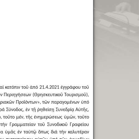
αί κατόπιν τοῦ ἀπό 21.4.2021 ἐγγράφου τοῦ
ν Περιηγήσεων (Θρησκευτικοῦ Τουρισμοῦ),
τηριακῶν Προϊόντων», τῶν παραγομένων ὑπό
ρά Σύνοδος, ἐν τῇ ῥηθείσῃ Συνεδρίᾳ Αὐτῆς,
ῷ, τοῦτο μέν, τῆς ἐνημερώσεως ὑμῶν, τοῦτο
τήν Γραμματείαν τοῦ Συνοδικοῦ Γραφείου
σα ὑμᾶς ἐν ταὐτῷ ὅπως διά τήν καλυτέραν