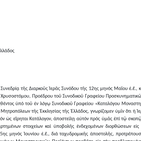
Ἑλλάδος
Συνεδρίᾳ τῆς Διαρκοῦς Ἱερᾶς Συνόδου τῆς 12ης μηνός Μαΐου ἐ.ἔ., κ
Χρυσοστόμου, Προέδρου τοῦ Συνοδικοῦ Γραφείου Προσκυνηματικῶ
αχθέντος ὑπό τοῦ ἐν λόγῳ Συνοδικοῦ Γραφείου «Καταλόγου Μονασ
ητροπόλεων τῆς Ἐκκλησίας τῆς Ἑλλάδος, γνωρίζομεν ὑμῖν ὅτι ἡ Ἱε
όν ὡς εἴρηται Κατάλογον, ἀποστείλῃ αὐτόν πρός ὑμᾶς ἐπί τῷ σκοπ
ρτημένων στοιχείων καί ὑποβολῆς ἐνδεχομένων διορθώσεων εἰς 
ης μηνός Ἰουνίου ἐ.ἔ., διά ταχυδρομικῆς ἀποστολῆς, προτρέπου