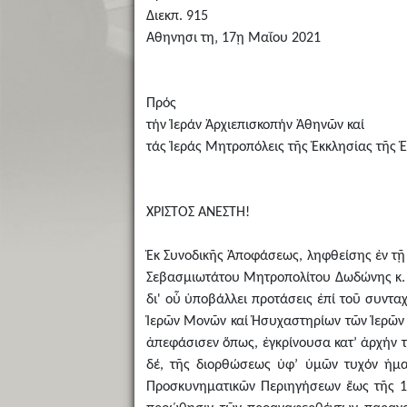
Διεκπ. 915
Αθηνησι τη‚ 17ῃ Μαΐου 2021
Πρός
τήν Ἱεράν Ἀρχιεπισκοπήν Ἀθηνῶν καί
τάς Ἱεράς Μητροπόλεις τῆς Ἐκκλησίας τῆς 
ΧΡΙΣΤΟΣ ΑΝΕΣΤΗ!
Ἐκ Συνοδικῆς Ἀποφάσεως, ληφθείσης ἐν τῇ 
Σεβασμιωτάτου Μητροπολίτου Δωδώνης κ. 
δι' οὗ ὑποβάλλει προτάσεις ἐπί τοῦ συντ
Ἱερῶν Μονῶν καί Ἡσυχαστηρίων τῶν Ἱερῶν Μ
ἀπεφάσισεν ὅπως, ἐγκρίνουσα κατ’ ἀρχήν τ
δέ, τῆς διορθώσεως ὑφ’ ὑμῶν τυχόν ἡμα
Προσκυνηματικῶν Περιηγήσεων ἕως τῆς 15