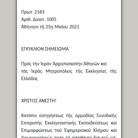
Πρωτ. 2183
Ἀριθ. Διεκπ. 1005
Ἀθήνησι τῇ 25ῃ Μαΐου 2021
ΕΓΚΥΚΛΙΟΝ ΣΗΜΕΙΩΜΑ
Πρός τήν Ἱεράν Ἀρχιεπισκοπήν Ἀθηνῶν καί
τάς Ἱεράς Μητροπόλεις τῆς Ἐκκλησίας τῆς
Ἑλλάδος
ΧΡΙΣΤΟΣ ΑΝΕΣΤΗ!
Κατόπιν εἰσηγήσεως τῆς ἁρμοδίας Συνοδικῆς
Ἐπιτροπῆς Ἐκκλησιαστικῆς Ἐκπαιδεύσεως καί
Ἐπιμορφώσεως τοῦ Ἐφημεριακοῦ Κλήρου καί
διευκρινιστικῶς πρός τά αἰτηθέντα διά τοῦ ὑπ᾿