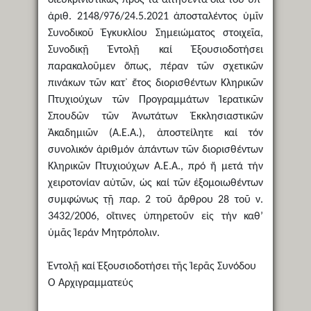
ἀριθ. 2148/976/24.5.2021 ἀποσταλέντος ὑμῖν
Συνοδικοῦ Ἐγκυκλίου Σημειώματος στοιχεῖα,
Συνοδικῇ Ἐντολῇ καί Ἐξουσιοδοτήσει
παρακαλοῦμεν ὅπως, πέραν τῶν σχετικῶν
πινάκων τῶν κατ᾿ ἔτος διορισθέντων Κληρικῶν
Πτυχιούχων τῶν Προγραμμάτων Ἱερατικῶν
Σπουδῶν τῶν Ἀνωτάτων Ἐκκλησιαστικῶν
Ἀκαδημιῶν (Α.Ε.Α.), ἀποστείλητε καί τόν
συνολικόν ἀριθμόν ἁπάντων τῶν διορισθέντων
Κληρικῶν Πτυχιούχων Α.Ε.Α., πρό ἤ μετά τήν
χειροτονίαν αὐτῶν, ὡς καί τῶν ἐξομοιωθέντων
συμφώνως τῇ παρ. 2 τοῦ ἄρθρου 28 τοῦ ν.
3432/2006, οἵτινες ὑπηρετοῦν εἰς τήν καθ’
ὑμᾶς Ἱεράν Μητρόπολιν.
Ἐντολῇ καί Ἐξουσιοδοτήσει τῆς Ἱερᾶς Συνόδου
Ὁ Ἀρχιγραμματεύς