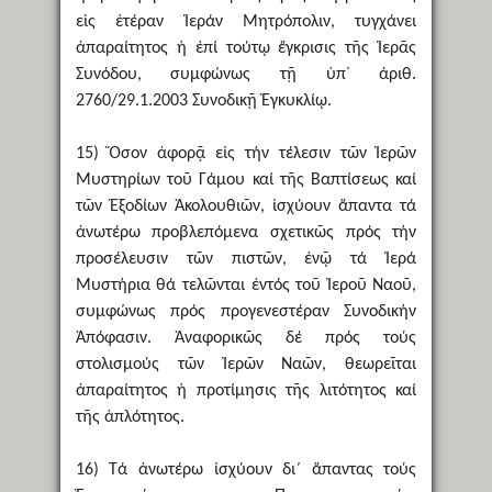
εἰς ἑτέραν Ἱεράν Μητρόπολιν, τυγχάνει
ἀπαραίτητος ἡ ἐπί τούτῳ ἔγκρισις τῆς Ἱερᾶς
Συνόδου, συμφώνως τῇ ὑπ᾿ ἀριθ.
2760/29.1.2003 Συνοδικῇ Ἐγκυκλίῳ.
15) Ὅσον ἀφορᾷ εἰς τήν τέλεσιν τῶν Ἱερῶν
Μυστηρίων τοῦ Γάμου καί τῆς Βαπτίσεως καί
τῶν Ἐξοδίων Ἀκολουθιῶν, ἰσχύουν ἅπαντα τά
ἀνωτέρω προβλεπόμενα σχετικῶς πρός τήν
προσέλευσιν τῶν πιστῶν, ἐνῷ τά Ἱερά
Μυστήρια θά τελῶνται ἐντός τοῦ Ἱεροῦ Ναοῦ,
συμφώνως πρός προγενεστέραν Συνοδικήν
Ἀπόφασιν. Ἀναφορικῶς δέ πρός τούς
στολισμούς τῶν Ἱερῶν Ναῶν, θεωρεῖται
ἀπαραίτητος ἡ προτίμησις τῆς λιτότητος καί
τῆς ἁπλότητος.
16) Τά ἀνωτέρω ἰσχύουν δι΄ ἅπαντας τούς