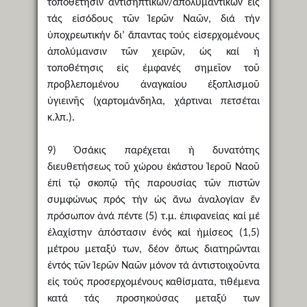
τοποθέτησιν ἀντισηπτικῶν/ἀπολυμαντικῶν εἰς
τάς εἰσόδους τῶν Ἱερῶν Ναῶν, διά τήν
ὑποχρεωτικήν δι’ ἅπαντας τούς εἰσερχομένους
ἀπολύμανσιν τῶν χειρῶν, ὡς καί ἡ
τοποθέτησις εἰς ἐμφανές σημεῖον τοῦ
προβλεπομένου ἀναγκαίου ἐξοπλισμοῦ
ὑγιεινῆς (χαρτομάνδηλα, χάρτιναι πετσέται
κ.λπ.).
9) Ὁσάκις παρέχεται ἡ δυνατότης
διευθετήσεως τοῦ χώρου ἑκάστου Ἱεροῦ Ναοῦ
ἐπί τῷ σκοπῷ τῆς παρουσίας τῶν πιστῶν
συμφώνως πρός τήν ὡς ἄνω ἀναλογίαν ἕν
πρόσωπον ἀνά πέντε (5) τ.μ. ἐπιφανείας καί μέ
ἐλαχίστην ἀπόστασιν ἑνός καί ἡμίσεος (1,5)
μέτρου μεταξύ των, δέον ὅπως διατηρῶνται
ἐντός τῶν Ἱερῶν Ναῶν μόνον τά ἀντιστοιχοῦντα
εἰς τούς προσερχομένους καθίσματα, τιθέμενα
κατά τάς προσηκούσας μεταξύ των