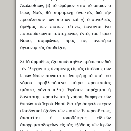
Ἀκολουθιῶν, β) τό ὡράριον κατά τό ὁποῖον ὁ
Ἱερός Ναός θά παραμένῃ ἀνοικτός διά τήν
προσέλευσιν τῶν πιστῶν καί γ) ὁ συνολικός
ἀριθμός τῶν πιστῶν, οἵτινες δύνανται ἵνα
παρευρίσκωνται ταὐτοχρόνως ἐντός τοῦ Ἱεροῦ
Ναοῦ, συμφώνως πρός τάς ἀνωτέρω
ὑγειονομικάς ὑποδείξεις.
3) Τό ἁρμοδίως ἐξουσιοδοτηθέν πρόσωπον διά
τόν ἔλεγχον τῆς ἀναμονῆς εἰς τάς εἰσόδους τῶν
Ἱερῶν Ναῶν συνιστᾶται ἵνα φέρῃ τά ὑπό τοῦ
νόμου προβλεπόμενα μέτρα προστασίας
(μάσκα, γάντια κ.λπ.). Ἐφόσον παρέχηται ἡ
δυνατότης, προτείνεται ἡ χρῆσις διαφορετικῶν
θυρῶν τοῦ Ἱεροῦ Ναοῦ διά τήν ἀσφαλεστέραν
εἴσοδον καί ἔξοδον τῶν πιστῶν. Ἐπιπροσθέτως,
ἀπαιτεῖται ἡ τοποθέτησις εἰδικῶν
ἀπορριματοδοχείων εἰς τάς ἐξόδους τῶν Ἱερῶν