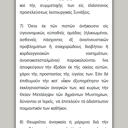
καί τῆς συμμετοχῆς των εἰς ἐλάσσονος
προσελεύσεως λειτουργικάς Συνάξεις.
7) Ὅσοι ἐκ τῶν πιστῶν ἀνήκουσιν εἰς
ὑγειονομικῶς εὐπαθεῖς ὁμάδας (ἡλικιωμένοι,
ἀσθενεῖς πάσχοντες ἐξ ἀναπνευστικῶν
προβλημάτων ἤ σακχαρώδους διαβήτου ἤ
καρδιαγγειακῶν νοσημάτων,
ἀνοσοκατεσταλμένοι) παρακαλοῦνται ἵνα
ἀποφεύγουν τήν ἔξοδον ἐκ τῆς οἰκίας αὐτῶν,
χάριν τῆς προστασίας τῆς ὑγείας των. Ἐάν δέ
ἐπιθυμοῦν τήν κατ᾿ οἶκον ἐξυπηρέτησιν τῶν
ἐκκλησιαστικῶν ἀναγκῶν των, καί κυρίως τήν
Θείαν Μετάληψιν τῶν Ἀχράντων Μυστηρίων,
δύνανται οἱ Ἱερεῖς, νά ἐπιτελοῦν τό ἀδιάπτωτον
ποιμαντικόν των καθῆκον.
8) Θεωρεῖται ἀναγκαία ἡ μέριμνα διά τήν