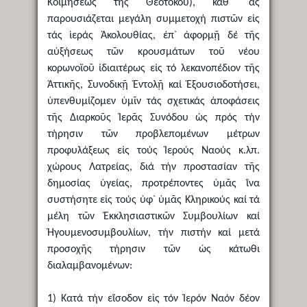
Κοιμήσεως τῆς Θεοτόκου), καθ᾿ ἅς
παρουσιάζεται μεγάλη συμμετοχή πιστῶν εἰς
τάς ἱεράς Ἀκολουθίας, ἐπ᾿ ἀφορμῇ δέ τῆς
αὐξήσεως τῶν κρουσμάτων τοῦ νέου
κορωνοϊοῦ ἰδιαιτέρως εἰς τό λεκανοπέδιον τῆς
Ἀττικῆς, Συνοδικῇ Ἐντολῇ καί Ἐξουσιοδοτήσει,
ὑπενθυμίζομεν ὑμῖν τάς σχετικάς ἀποφάσεις
τῆς Διαρκοῦς Ἱερᾶς Συνόδου ὡς πρός τήν
τήρησιν τῶν προβλεπομένων μέτρων
προφυλάξεως εἰς τούς Ἱερούς Ναούς κ.λπ.
χώρους Λατρείας, διά τήν προστασίαν τῆς
δημοσίας ὑγείας, προτρέποντες ὑμᾶς ἵνα
συστήσητε εἰς τούς ὑφ᾿ ὑμᾶς Κληρικούς καί τά
μέλη τῶν Ἐκκλησιαστικῶν Συμβουλίων καί
Ἡγουμενοσυμβουλίων, τήν πιστήν καί μετά
προσοχῆς τήρησιν τῶν ὡς κάτωθι
διαλαμβανομένων:
1) Κατά τήν εἴσοδον εἰς τόν Ἱερόν Ναόν δέον