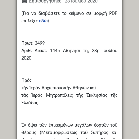
Δημιουργήθηκε : 28 Ιουλίου 2020
(Για να διαβάσετε το κείμενο σε μορφή PDF,
επιλέξτε
εδώ
)
Πρωτ. 3499
Αριθ. Διεκπ. 1445 Αθηνησι τη‚ 28ῃ Ἰουλίου
2020
Πρός
τήν Ἱεράν Ἀρχιεπισκοπήν Ἀθηνῶν καί
τάς Ἱεράς Μητροπόλεις τῆς Ἐκκλησίας τῆς
Ἑλλάδος
Ἐν ὄψει τῶν ἐπικειμένων μεγάλων ἑορτῶν τοῦ
θέρους (Μεταμορφώσεως τοῦ Σωτῆρος καί