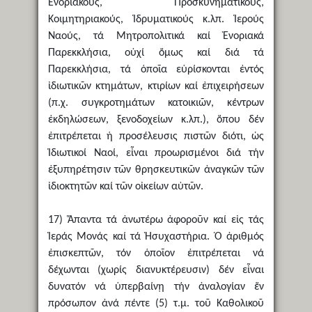
Ἐνοριακούς, Προσκυνηματικούς,
Κοιμητηριακούς, Ἱδρυματικούς κ.λπ. Ἱερούς
Ναούς, τά Μητροπολιτικά καί Ἐνοριακά
Παρεκκλήσια, οὐχί ὅμως καί διά τά
Παρεκκλήσια, τά ὁποῖα εὑρίσκονται ἐντός
ἰδιωτικῶν κτημάτων, κτιρίων καί ἐπιχειρήσεων
(π.χ. συγκροτημάτων κατοικιῶν, κέντρων
ἐκδηλώσεων, ξενοδοχείων κ.λπ.), ὅπου δέν
ἐπιτρέπεται ἡ προσέλευσις πιστῶν διότι, ὡς
Ἱδιωτικοί Ναοί, εἶναι προωρισμένοι διά τήν
ἐξυπηρέτησιν τῶν θρησκευτικῶν ἀναγκῶν τῶν
ἰδιοκτητῶν καί τῶν οἰκείων αὐτῶν.
17) Ἅπαντα τά ἀνωτέρω ἀφοροῦν καί εἰς τάς
Ἱεράς Μονάς καί τά Ἡσυχαστήρια. Ὁ ἀριθμός
ἐπισκεπτῶν, τόν ὁποῖον ἐπιτρέπεται νά
δέχωνται (χωρίς διανυκτέρευσιν) δέν εἶναι
δυνατόν νά ὑπερβαίνῃ τήν ἀναλογίαν ἕν
πρόσωπον ἀνά πέντε (5) τ.μ. τοῦ Καθολικοῦ