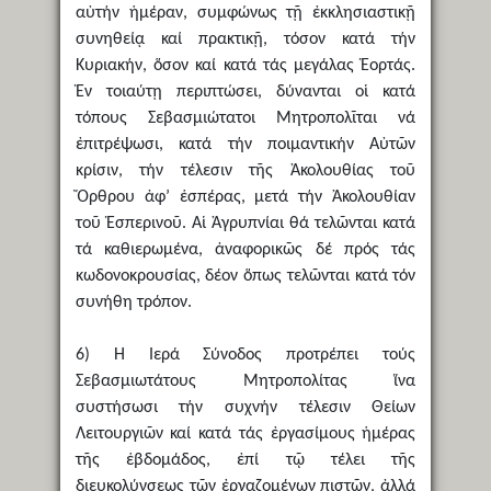
αὐτήν ἡμέραν, συμφώνως τῇ ἐκκλησιαστικῇ
συνηθείᾳ καί πρακτικῇ, τόσον κατά τήν
Κυριακήν, ὅσον καί κατά τάς μεγάλας Ἑορτάς.
Ἐν τοιαύτῃ περιπτώσει, δύνανται οἱ κατά
τόπους Σεβασμιώτατοι Μητροπολῖται νά
ἐπιτρέψωσι, κατά τήν ποιμαντικήν Αὐτῶν
κρίσιν, τήν τέλεσιν τῆς Ἀκολουθίας τοῦ
Ὄρθρου ἀφ’ ἑσπέρας, μετά τήν Ἀκολουθίαν
τοῦ Ἑσπερινοῦ. Αἱ Ἀγρυπνίαι θά τελῶνται κατά
τά καθιερωμένα, ἀναφορικῶς δέ πρός τάς
κωδονοκρουσίας, δέον ὅπως τελῶνται κατά τόν
συνήθη τρόπον.
6) Ἡ Ἱερά Σύνοδος προτρέπει τούς
Σεβασμιωτάτους Μητροπολίτας ἵνα
συστήσωσι τήν συχνήν τέλεσιν Θείων
Λειτουργιῶν καί κατά τάς ἐργασίμους ἡμέρας
τῆς ἑβδομάδος, ἐπί τῷ τέλει τῆς
διευκολύνσεως τῶν ἐργαζομένων πιστῶν, ἀλλά