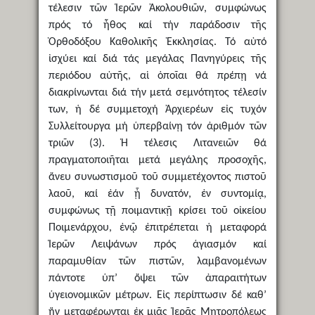
τέλεσιν τῶν Ἱερῶν Ἀκολουθιῶν, συμφώνως
πρός τό ἦθος καί τήν παράδοσιν τῆς
Ὀρθοδόξου Καθολικῆς Ἐκκλησίας. Τό αὐτό
ἰσχύει καί διά τάς μεγάλας Πανηγύρεις τῆς
περιόδου αὐτῆς, αἱ ὁποῖαι θά πρέπῃ νά
διακρίνωνται διά τήν μετά σεμνότητος τέλεσίν
των, ἡ δέ συμμετοχή Ἀρχιερέων εἰς τυχόν
Συλλείτουργα μή ὑπερβαίνῃ τόν ἀριθμόν τῶν
τριῶν (3). Ἡ τέλεσις Λιτανειῶν θά
πραγματοποιῆται μετά μεγάλης προσοχῆς,
ἄνευ συνωστισμοῦ τοῦ συμμετέχοντος πιστοῦ
λαοῦ, καί ἐάν ᾖ δυνατόν, ἐν συντομίᾳ,
συμφώνως τῇ ποιμαντικῇ κρίσει τοῦ οἰκείου
Ποιμενάρχου, ἐνῷ ἐπιτρέπεται ἡ μεταφορά
Ἱερῶν Λειψάνων πρός ἁγιασμόν καί
παραμυθίαν τῶν πιστῶν, λαμβανομένων
πάντοτε ὑπ’ ὄψει τῶν ἀπαραιτήτων
ὑγειονομικῶν μέτρων. Εἰς περίπτωσιν δέ καθ’
ἥν μεταφέρωνται ἐκ μιᾶς Ἱερᾶς Μητροπόλεως