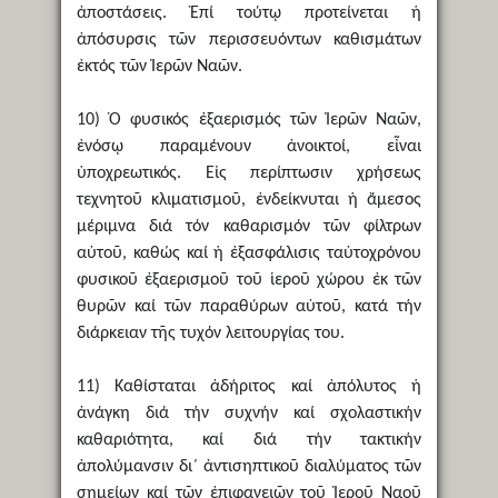
ἀποστάσεις. Ἐπί τούτῳ προτείνεται ἡ
ἀπόσυρσις τῶν περισσευόντων καθισμάτων
ἐκτός τῶν Ἱερῶν Ναῶν.
10) Ὁ φυσικός ἐξαερισμός τῶν Ἱερῶν Ναῶν,
ἐνόσῳ παραμένουν ἀνοικτοί, εἶναι
ὑποχρεωτικός. Εἰς περίπτωσιν χρήσεως
τεχνητοῦ κλιματισμοῦ, ἐνδείκνυται ἡ ἄμεσος
μέριμνα διά τόν καθαρισμόν τῶν φίλτρων
αὐτοῦ, καθώς καί ἡ ἐξασφάλισις ταὐτοχρόνου
φυσικοῦ ἐξαερισμοῦ τοῦ ἱεροῦ χώρου ἐκ τῶν
θυρῶν καί τῶν παραθύρων αὐτοῦ, κατά τήν
διάρκειαν τῆς τυχόν λειτουργίας του.
11) Καθίσταται ἀδήριτος καί ἀπόλυτος ἡ
ἀνάγκη διά τήν συχνήν καί σχολαστικήν
καθαριότητα, καί διά τήν τακτικήν
ἀπολύμανσιν δι΄ ἀντισηπτικοῦ διαλύματος τῶν
σημείων καί τῶν ἐπιφανειῶν τοῦ Ἱεροῦ Ναοῦ