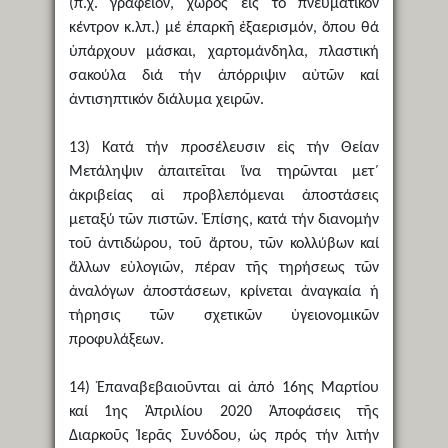
(π.χ. γραφεῖον, χῶρος εἰς τό πνευματικόν
κέντρον κ.λπ.) μέ ἐπαρκῆ ἐξαερισμόν, ὅπου θά
ὑπάρχουν μάσκαι, χαρτομάνδηλα, πλαστική
σακούλα διά τήν ἀπόρριψιν αὐτῶν καί
ἀντισηπτικόν διάλυμα χειρῶν.
13) Κατά τήν προσέλευσιν εἰς τήν Θείαν
Μετάληψιν ἀπαιτεῖται ἵνα τηρῶνται μετ΄
ἀκριβείας αἱ προβλεπόμεναι ἀποστάσεις
μεταξύ τῶν πιστῶν. Ἐπίσης, κατά τήν διανομήν
τοῦ ἀντιδώρου, τοῦ ἄρτου, τῶν κολλύβων καί
ἄλλων εὐλογιῶν, πέραν τῆς τηρήσεως τῶν
ἀναλόγων ἀποστάσεων, κρίνεται ἀναγκαία ἡ
τήρησις τῶν σχετικῶν ὑγειονομικῶν
προφυλάξεων.
14) Ἐπαναβεβαιοῦνται αἱ ἀπό 16ης Μαρτίου
καί 1ης Ἀπριλίου 2020 Ἀποφάσεις τῆς
Διαρκοῦς Ἱερᾶς Συνόδου, ὡς πρός τήν λιτήν