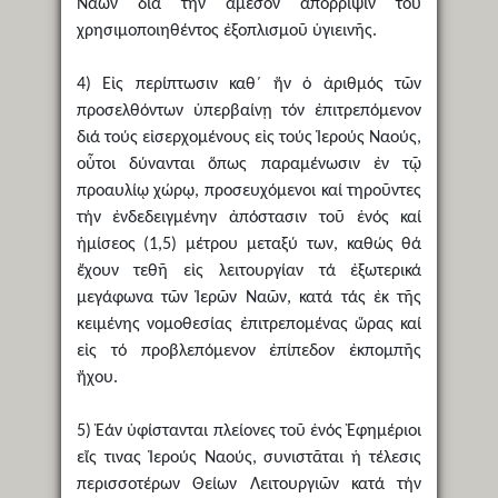
Ναῶν διά τήν ἄμεσον ἀπόρριψιν τοῦ
χρησιμοποιηθέντος ἐξοπλισμοῦ ὑγιεινῆς.
4) Εἰς περίπτωσιν καθ΄ ἥν ὁ ἀριθμός τῶν
προσελθόντων ὑπερβαίνῃ τόν ἐπιτρεπόμενον
διά τούς εἰσερχομένους εἰς τούς Ἱερούς Ναούς,
οὗτοι δύνανται ὅπως παραμένωσιν ἐν τῷ
προαυλίῳ χώρῳ, προσευχόμενοι καί τηροῦντες
τήν ἐνδεδειγμένην ἀπόστασιν τοῦ ἑνός καί
ἡμίσεος (1,5) μέτρου μεταξύ των, καθώς θά
ἔχουν τεθῆ εἰς λειτουργίαν τά ἐξωτερικά
μεγάφωνα τῶν Ἱερῶν Ναῶν, κατά τάς ἐκ τῆς
κειμένης νομοθεσίας ἐπιτρεπομένας ὥρας καί
εἰς τό προβλεπόμενον ἐπίπεδον ἐκπομπῆς
ἤχου.
5) Ἐάν ὑφίστανται πλείονες τοῦ ἑνός Ἐφημέριοι
εἴς τινας Ἱερούς Ναούς, συνιστᾶται ἡ τέλεσις
περισσοτέρων Θείων Λειτουργιῶν κατά τήν