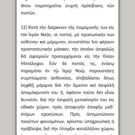
ὅπου παρατηρεῖται συχνή πρόσβασις τῶν
πιστῶν.
12) Κατά τήν διάρκειαν τῆς παραμονῆς των εἰς
τόν Ἱερόν Ναόν, οἱ πιστοί, μέ προσωπικήν των
εὐθύνην καί μέριμναν, συνιστᾶται ἵνα φέρουν
προστατευτικήν μάσκαν, τήν ὁποίαν ἀσφαλῶς
θά ἀφαιροῦν προσερχόμενοι εἰς τήν Θείαν
Μετάληψιν. Ἐάν δέ πιστός τις, ἐνόσῳ
παραμένει ἐν τῷ Ἱερῷ Ναῷ, παρουσιάσῃ
συμπτώματα ἀσθενείας, ἐπιβάλλεται ὅπως
ληφθῇ μέριμνα διά τήν ἄμεσον καί ἀσφαλῆ
ἀπομάκρυνσίν του ἤ, ἐφόσον τοῦτο δέν εἶναι
δυνατόν, διά τήν ἀσφαλῆ μετακίνησίν του εἰς
εἰδικόν χῶρον, πρός ἀποφυγήν ἐπαφῆς μεθ΄
ἑτέρων προσώπων. Πρός ἀντιμετώπισιν
τοιούτων φαινομένων, κρίνεται ὑποχρεωτική ἡ
πρόβλεψις διά τήν ὕπαρξιν καταλλήλου χώρου