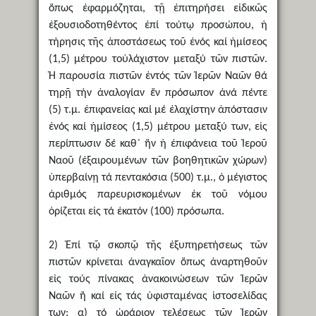
ὅπως ἐφαρμόζηται, τῇ ἐπιτηρήσει εἰδικῶς
ἐξουσιοδοτηθέντος ἐπί τούτῳ προσώπου, ἡ
τήρησις τῆς ἀποστάσεως τοῦ ἑνός καί ἡμίσεος
(1,5) μέτρου τοὐλάχιστον μεταξύ τῶν πιστῶν.
Ἡ παρουσία πιστῶν ἐντός τῶν Ἱερῶν Ναῶν θά
τηρῇ τήν ἀναλογίαν ἕν πρόσωπον ἀνά πέντε
(5) τ.μ. ἐπιφανείας καί μέ ἐλαχίστην ἀπόστασιν
ἑνός καί ἡμίσεος (1,5) μέτρου μεταξύ των, εἰς
περίπτωσιν δέ καθ΄ ἥν ἡ ἐπιφάνεια τοῦ Ἱεροῦ
Ναοῦ (ἐξαιρουμένων τῶν βοηθητικῶν χώρων)
ὑπερβαίνῃ τά πεντακόσια (500) τ.μ., ὁ μέγιστος
ἀριθμός παρευρισκομένων ἐκ τοῦ νόμου
ὁρίζεται εἰς τά ἑκατόν (100) πρόσωπα.
2) Ἐπί τῷ σκοπῷ τῆς ἐξυπηρετήσεως τῶν
πιστῶν κρίνεται ἀναγκαῖον ὅπως ἀναρτηθοῦν
εἰς τούς πίνακας ἀνακοινώσεων τῶν Ἱερῶν
Ναῶν ἤ καί εἰς τάς ὑφισταμένας ἱστοσελίδας
των: α) τό ὡράριον τελέσεως τῶν Ἱερῶν