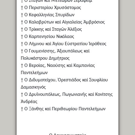
† Ὁ Σταγῶν καί Μετεώρων Σεραφείμ
† Ὁ Περιστερίου Χρυσόστομος
† Ὁ Κεφαλληνίας Σπυρίδων
† Ὁ Καλαβρύτων καί Αἰγιαλείας Ἀμβρόσιος
† Ὁ Τρίκκης καί Σταγῶν Ἀλέξιος
† Ὁ Καρπενησίου Νικόλαος
† Ὁ Λήμνου καί Ἁγίου Εὐστρατίου Ἱερόθεος
† Ὁ Γουμενίσσης, Ἀξιουπόλεως καί
Πολυκάστρου Δημήτριος
† Ὁ Βεροίας, Ναούσης καί Καμπανίας
Παντελεήμων
† Ὁ Διδυμοτείχου, Ὀρεστιάδος καί Σουφλίου
Δαμασκηνός
† Ὁ Δρυϊνουπόλεως, Πωγωνιανῆς καί Κονίτσης
Ἀνδρέας
† Ὁ Ξάνθης καί Περιθεωρίου Παντελεήμων