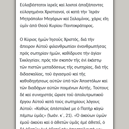
Εὐλαβέστατοι ἱερεῖς καί λοιποί ἁπαξάπαντες
εὐλογημένοι Χριστιανοί, οἱ κατά τήν ῾Ιεράν
Μητρόπολιν Μεγάρων καί Σαλαμῖνος, χάρις εἴη
ὑμῖν ἀπό Θεοῦ Κυρίου Παντοκράτορος.
Ὁ Κύριος ἡμῶν Ἰησοῦς Χριστός, διά τήν
ἄπειρον Αὐτοῦ φιλανθρωπίαν ἐνανθρωπήσας
πρός σωτηρίαν ἡμῶν, καθίδρυσε τήν ἁγίαν
Ἐκκλησίαν, πρός τόν σκοπόν τῆς ἑνί ἑκάστῳ
τῶν πιστῶν μεταδόσεως τῆς σωτηρίας, διά τῆς
διδασκαλίας, τοῦ ἁγιασμοῦ καί τῆς
καθοδηγήσεως αὐτῶν ὑπό τῶν Ἀποστόλων καί
τῶν διαδόχων αὐτῶν ποιμένων Αὐτῆς. Τούτους
δέ καί συνεχιστάς ὥρισε τοῦ ἀπολυτρωτικοῦ
ἔργου Αὐτοῦ κατά τούς σωτηρίους λόγους
Αὐτοῦ: «Καθώς ἀπέσταλκέ με ὁ Πατήρ κἀγώ
πέμπω ὑμᾶς» (Ἰωάν. κ´, 21). «Ὁ ἀκούων ὑμῶν
ἐμοῦ ἀκούει καί ὁ ἀθετῶν ὑμᾶς ἐμέ ἀθετεῖ, ὁ