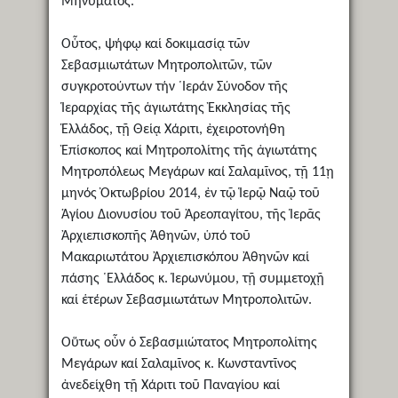
Μηνύματος.
Οὗτος, ψήφῳ καί δοκιμασίᾳ τῶν
Σεβασμιωτάτων Μητροπολιτῶν, τῶν
συγκροτούντων τήν ῾Ιεράν Σύνοδον τῆς
Ἱεραρχίας τῆς ἁγιωτάτης Ἐκκλησίας τῆς
Ἑλλάδος, τῇ Θείᾳ Χάριτι, ἐχειροτονήθη
Ἐπίσκοπος καί Μητροπολίτης τῆς ἁγιωτάτης
Μητροπόλεως Μεγάρων καί Σαλαμῖνος, τῇ 11ῃ
μηνός Ὀκτωβρίου 2014, ἐν τῷ Ἱερῷ Ναῷ τοῦ
Ἁγίου Διονυσίου τοῦ Ἀρεοπαγίτου, τῆς Ἱερᾶς
Ἀρχιεπισκοπῆς Ἀθηνῶν, ὑπό τοῦ
Μακαριωτάτου Ἀρχιεπισκόπου Ἀθηνῶν καί
πάσης ῾Ελλάδος κ. Ἱερωνύμου, τῇ συμμετοχῇ
καί ἑτέρων Σεβασμιωτάτων Μητροπολιτῶν.
Οὕτως οὖν ὁ Σεβασμιώτατος Μητροπολίτης
Μεγάρων καί Σαλαμῖνος κ. Κωνσταντῖνος
ἀνεδείχθη τῇ Χάριτι τοῦ Παναγίου καί