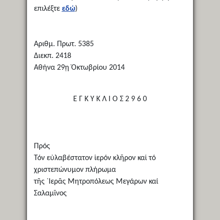
επιλέξτε
εδώ
)
Αριθμ. Πρωτ. 5385
Διεκπ. 2418
Αθήνα 29ῃ Ὀκτωβρίου 2014
Ε Γ Κ Υ Κ Λ Ι Ο Σ 2 9 6 0
Πρός
Τόν εὐλαβέστατον ἱερόν κλῆρον καί τό
χριστεπώνυμον πλήρωμα
τῆς ῾Ιερᾶς Μητροπόλεως Μεγάρων καί
Σαλαμῖνος