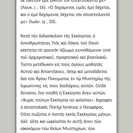
δέ ἀθετῶν ἐμέ ἀθετεῖ τόν ἀποστείλαντά με»
(Λουκ. ι´, 16). «Ὁ δεχόμενος ὑμᾶς ἐμέ δέχεται,
καί ὁ ἐμέ δεχόμενος δέχεται τόν ἀποστείλαντά
με» (Ἰωάν. ιγ´, 20).
Κατά τήν διδασκαλίαν τῆς Ἐκκλησίας ὁ
ἐνανθρωπήσας Υἱός καί Λόγος τοῦ Θεοῦ
κέκτηται τό τρισσόν ἀξίωμα συντιθέμενον ὑπό
τοῦ ἀρχιερατικοῦ, προφητικοῦ καί βασιλικοῦ.
Τοῦτο μετέδωκεν εἰς τούς ἁγίους μαθητάς
Αὐτοῦ καί Ἀποστόλους, ὅπερ καί μεταδίδεται
διά τοῦ Ἁγίου Πνεύματος ἐν τῷ Μυστηρίῳ τῆς
Ἱερωσύνης εἰς τούς διαδόχους αὐτῶν. Οὐδέ
δύναται, ἵνα νοηθῇ ἡ Ἐκκλησία ἄνευ αὐτῶν.
«Χωρίς τούτων Ἐκκλησία οὐ καλεῖται», ἔγραφεν
ὁ ἀποστολικός Πατήρ Ἰγνάτιος ὁ Θεοφόρος.
Οὔτε σώζεται ὁ πιστός ἐκτός Ἐκκλησίας μένων,
ἀλλ' οὔτε καί ὠφελεῖται ἐν αὐτῇ ἄνευ τῶν
οἰκονόμων τῶν θείων Μυστηρίων, τῶν