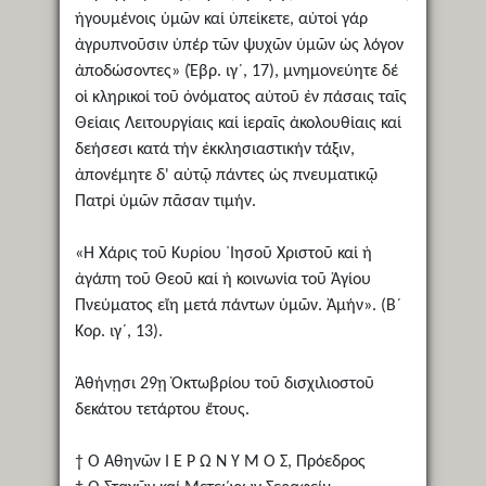
ἡγουμένοις ὑμῶν καί ὑπείκετε, αὐτοί γάρ
ἀγρυπνοῦσιν ὑπέρ τῶν ψυχῶν ὑμῶν ὡς λόγον
ἀποδώσοντες» (Ἑβρ. ιγ´, 17), μνημονεύητε δέ
οἱ κληρικοί τοῦ ὀνόματος αὐτοῦ ἐν πάσαις ταῖς
Θείαις Λειτουργίαις καί ἱεραῖς ἀκολουθίαις καί
δεήσεσι κατά τήν ἐκκλησιαστικήν τάξιν,
ἀπονέμητε δ' αὐτῷ πάντες ὡς πνευματικῷ
Πατρί ὑμῶν πᾶσαν τιμήν.
«Ἡ Χάρις τοῦ Κυρίου ᾿Ιησοῦ Χριστοῦ καί ἡ
ἀγάπη τοῦ Θεοῦ καί ἡ κοινωνία τοῦ Ἁγίου
Πνεύματος εἴη μετά πάντων ὑμῶν. Ἀμήν». (Β´
Κορ. ιγ´, 13).
Ἀθήνῃσι 29ῃ Ὀκτωβρίου τοῦ δισχιλιοστοῦ
δεκάτου τετάρτου ἔτους.
† Ὁ Ἀθηνῶν Ι Ε Ρ Ω Ν Υ Μ Ο Σ, Πρόεδρος