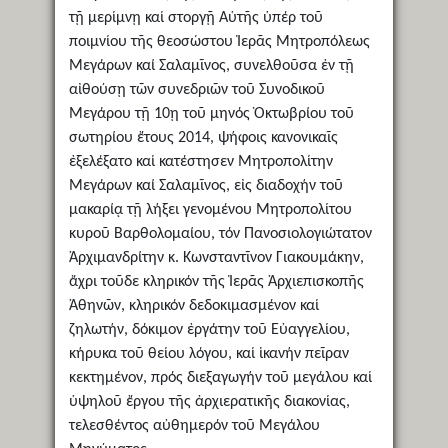
τῇ μερίμνῃ καί στοργῇ Αὑτῆς ὑπέρ τοῦ
ποιμνίου τῆς θεοσώστου Ἱερᾶς Μητροπόλεως
Μεγάρων καί Σαλαμῖνος, συνελθοῦσα ἐν τῇ
αἰθούσῃ τῶν συνεδριῶν τοῦ Συνοδικοῦ
Μεγάρου τῇ 10ῃ τοῦ μηνός Ὀκτωβρίου τοῦ
σωτηρίου ἔτους 2014, ψήφοις κανονικαῖς
ἐξελέξατο καί κατέστησεν Μητροπολίτην
Μεγάρων καί Σαλαμῖνος, εἰς διαδοχήν τοῦ
μακαρίᾳ τῇ λήξει γενομένου Μητροπολίτου
κυροῦ Βαρθολομαίου, τόν Πανοσιολογιώτατον
Ἀρχιμανδρίτην κ. Κωνσταντῖνον Γιακουμάκην,
ἄχρι τοῦδε κληρικόν τῆς Ἱερᾶς Ἀρχιεπισκοπῆς
Ἀθηνῶν, κληρικόν δεδοκιμασμένον καί
ζηλωτήν, δόκιμον ἐργάτην τοῦ Εὐαγγελίου,
κήρυκα τοῦ θείου λόγου, καί ἱκανήν πεῖραν
κεκτημένον, πρός διεξαγωγήν τοῦ μεγάλου καί
ὑψηλοῦ ἔργου τῆς ἀρχιερατικῆς διακονίας,
τελεσθέντος αὐθημερόν τοῦ Μεγάλου