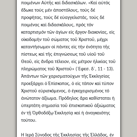
ποιμένων Αὐτῆς καί διδασκάλων. «Καί αὐτός
ἔδωκε τούς μέν ἀποστόλους, τούς δέ
προφήτας, τούς δέ εὐαγγελιστάς, τούς δέ
ποιμένας καί διδασκάλους, πρός τόν
καταρτισμόν τῶν ἁγίων εἰς ἔργον διακονίας, εἰς
οἰκοδομήν τοῦ σώματος τοῦ Χριστοῦ, μέχρι
καταντήσωμεν οἱ πάντες εἰς τήν ἑνότητα τῆς
πίστεως καί τῆς ἐπιγνώσεως τοῦ υἱοῦ τοῦ
Θεοῦ, εἰς ἄνδρα τέλειον, εἰς μέτρον ἡλικίας τοῦ
πληρώματος τοῦ Χριστοῦ» (᾿Εφεσ. δ´, 11 - 13).
Ἁπάντων τῶν χαρισματούχων τῆς Ἐκκλησίας
προεξάρχει ὁ Ἐπίσκοπος, ὁ εἰς τόπον καί τύπον
Χριστοῦ εὑρισκόμενος, ὁ ἐγκεχειρισμένος τό
ἀνώτατον ἀξίωμα. Πρόδηλος ἄρα καθίσταται ἡ
ὑπερτάτη σημασία τοῦ ἐπισκοπικοῦ ἀξιώματος
ἐν τῇ Ὀρθοδόξῳ Ἐκκλησίᾳ καί ἡ ἀναγκαιότης
τούτου.
Ἡ Ἱερά Σύνοδος τῆς Ἐκκλησίας τῆς Ἑλλάδος, ἐν