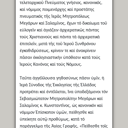
τελεταρχικοῦ Πνεύματος γνήσιος, κανονικός,
καί νόμιμος ποιμενάρχης καί προστάτης
πνευματικός τῆς Ἱερᾶς Μητροπόλεως
Μεγάρων καί Σαλαμῖνος, ἔχων τό δικαίωμα τοῦ
εὐλογεῖν καί ἁγιάζειν ἀρχιερατικῶς πάντας
τούς Χριστιανούς καί πάντα τά ἀρχιερατικά
ἐπιτελεῖν, μετά τῆς τοῦ Ἱεροῦ Συνθρόνου
ἐγκαθιδρύσεως, κρίνειν τε καί ἀνακρίνειν
πᾶσαν ἐκκλησιαστικήν ὑπόθεσιν κατά τούς
Ἱερούς Κανόνας καί τούς Νόμους.
Ταῦτα ἀγγέλλουσα γηθοσύνως πᾶσιν ὑμῖν, ἡ
Ἱερά Σύνοδος τῆς Ἐκκλησίας τῆς Ἑλλάδος
προτρέπει καί ἐντέλλεται, ἵνα ὑποδεξάμενοι τόν
Σεβασμιώτατον Μητροπολίτην Μεγάρων καί
Σαλαμῖνος κ. Κωνσταντῖνος, ὡς κανονικόν καί
νόμιμον Ἐπίσκοπον ὑμῶν, πείθησθε καί
ὑπείκητε αὐτῷ προθύμως, κατά τό
παράγγελμα τῆς Ἁγίας Γραφῆς, «Πείθεσθε τοῖς