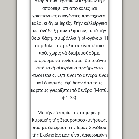
ἱστορία τῶν ἱερατικῶν κλήσεων ἔχει
ἀποδείξει ὅτι ἀπό καλές καί
χριστιανικές οἰκογένειες προέρχονται
καλοί κι ἅγιοι ἱερεῖς. Στήν καλλιέργεια
καί ἀνάδειξη τῶν κλήσεων, μετά τήν
θεία Χάρη, συμβάλλει ἡ οἰκογένεια. Ἡ
συμβολή της μάλιστα εἶναι τέτοια
πού, χωρίς νά διαψευσθοῦμε,
μποροῦμε νά τονίσουμε, ὅτι σπάνια
ἀπό κακή οἰκογένεια προήρχοντο
καλοί ἱερεῖς. Ὅ,τι εἶναι τό δένδρο εἶναι
καί ὁ καρπός, ἐφ’ ὅσον ἀπό τούς
καρπούς γνωρίζεται τό δένδρο (Ματθ.
ιβ΄, 33).
Μέ τήν εὐκαιρία τῆς σημερινῆς
Κυριακῆς τῆς Σταυροπροσκυνήσεως,
πού μέ ἀπόφαση τῆς Ἱερᾶς Συνόδου
τῆς Ἐκκλησίας μας εἶναι ἀφιερωμένη