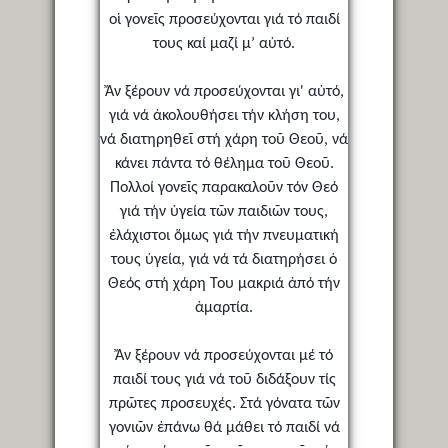
οἱ γονεῖς προσεύχονται γιά τό παιδί
τους καί μαζί μ’ αὐτό.
Ἄν ξέρουν νά προσεύχονται γι' αὐτό,
γιά νά ἀκολουθήσει τήν κλήση του,
νά διατηρηθεῖ στή χάρη τοῦ Θεοῦ, νά
κάνει πάντα τό θέλημα τοῦ Θεοῦ.
Πολλοί γονεῖς παρακαλοῦν τόν Θεό
γιά τήν ὑγεία τῶν παιδιῶν τους,
ἐλάχιστοι ὅμως γιά τήν πνευματική
τους ὑγεία, γιά νά τά διατηρήσει ὁ
Θεός στή χάρη Του μακριά ἀπό τήν
ἁμαρτία.
Ἄν ξέρουν νά προσεύχονται μέ τό
παιδί τους γιά νά τοῦ διδάξουν τίς
πρῶτες προσευχές. Στά γόνατα τῶν
γονιῶν ἐπάνω θά μάθει τό παιδί νά