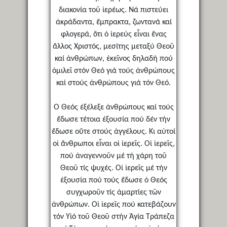
διακονία τοῦ ἱερέως. Νά πιστεύει
ἀκράδαντα, ἔμπρακτα, ζωντανά καί
φλογερά, ὅτι ὁ ἱερεύς εἶναι ἕνας
ἄλλος Χριστός, μεσίτης μεταξύ Θεοῦ
καί ἀνθρώπων, ἐκεῖνος δηλαδή πού
ὁμιλεῖ στόν Θεό γιά τούς ἀνθρώπους
καί στούς ἀνθρώπους γιά τόν Θεό.
Ὁ Θεός ἐξέλεξε ἀνθρώπους καί τούς
ἔδωσε τέτοια ἐξουσία πού δέν τήν
ἔδωσε οὔτε στούς ἀγγέλους. Κι αὐτοί
οἱ ἄνθρωποι εἶναι οἱ ἱερεῖς. Οἱ ἱερεῖς,
πού ἀναγεννοῦν μέ τή χάρη τοῦ
Θεοῦ τίς ψυχές. Οἱ ἱερεῖς μέ τήν
ἐξουσία πού τούς ἔδωσε ὁ Θεός
συγχωροῦν τίς ἁμαρτίες τῶν
ἀνθρώπων. Οἱ ἱερεῖς πού κατεβάζουν
τόν Υἱό τοῦ Θεοῦ στήν Ἁγία Τράπεζα