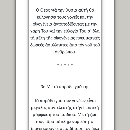
Ὁ Θεός γιά τήν θυσία αὐτή θά
εὐλογήσει τούς γονεῖς καί τήν
οἰκογένεια ἀνταποδίδοντας μέ τήν
χάρη Του καί τήν εὐλογία Του σ’ ὅλα
τά μέλη τῆς οἰκογένειας πνευματικές
δωρεές ἀσύλληπτες ἀπό τόν νοῦ τοῦ
ἀνθρώπου
* * * * *
3ο Μέ τό παράδειγμά της
Τό παράδειγμα τῶν γονέων εἶναι
μεγάλος συντελεστής στήν ἱερατική
μόρφωση τοῦ παιδιοῦ. Μέ τή ζωή
τους, ἄρα μέ κληρονομικότητα,
διοχετεύουν στό παιδί τους τόν δικό