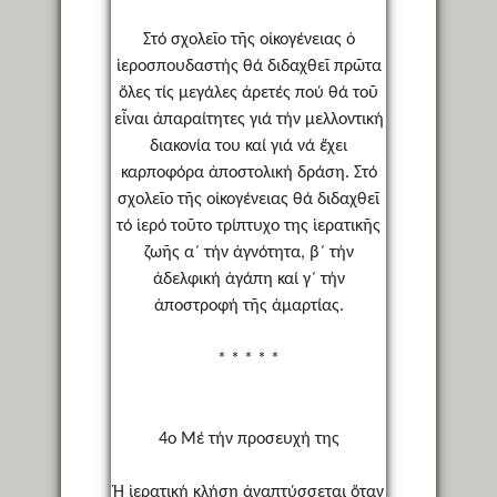
Στό σχολεῖο τῆς οἰκογένειας ὁ
ἱεροσπουδαστής θά διδαχθεῖ πρῶτα
ὅλες τίς μεγάλες ἀρετές πού θά τοῦ
εἶναι ἀπαραίτητες γιά τήν μελλοντική
διακονία του καί γιά νά ἔχει
καρποφόρα ἀποστολική δράση. Στό
σχολεῖο τῆς οἰκογένειας θά διδαχθεῖ
τό ἱερό τοῦτο τρίπτυχο της ἱερατικῆς
ζωῆς α΄ τήν ἁγνότητα, β΄ τήν
ἀδελφική ἀγάπη καί γ΄ τήν
ἀποστροφή τῆς ἁμαρτίας.
* * * * *
4ο Μέ τήν προσευχή της
Ἡ ἱερατική κλήση ἀναπτύσσεται ὅταν