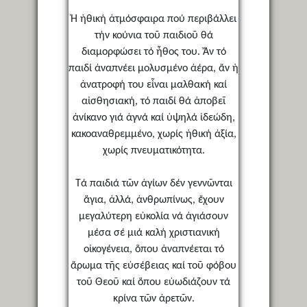
Ἡ ἠθική ἀτμόσφαιρα πού περιβάλλει
τήν κούνια τοῦ παιδιοῦ θά
διαμορφώσει τό ἦθος του. Ἄν τό
παιδί ἀναπνέει μολυσμένο ἀέρα, ἄν ἡ
ἀνατροφή του εἶναι μαλθακή καί
αἰσθησιακή, τό παιδί θά ἀποβεῖ
ἀνίκανο γιά ἁγνά καί ὑψηλά ἰδεώδη,
κακοαναθρεμμένο, χωρίς ἠθική ἀξία,
χωρίς πνευματικότητα.
Τά παιδιά τῶν ἁγίων δέν γεννῶνται
ἅγια, ἀλλά, ἀνθρωπίνως, ἔχουν
μεγαλύτερη εὐκολία νά ἁγιάσουν
μέσα σέ μιά καλή χριστιανική
οἰκογένεια, ὅπου ἀναπνέεται τό
ἄρωμα τῆς εὐσέβειας καί τοῦ φόβου
τοῦ Θεοῦ καί ὅπου εὐωδιάζουν τά
κρίνα τῶν ἀρετῶν.