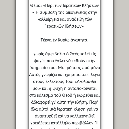
Θέμα: «Περί τῶν Ἱερατικῶν Κλήσεων
– Ἡ συμβολή τῆς οἰκογενείας στήν
καλλιέργεια καί ἀνάδειξη τῶν
Ἱερατικῶν Κλήσεων»
Τέκνα ἐν Κυρίῳ ἀγαπητά,
χωρίς ἀμφιβολία ὁ Θεός καλεῖ τίς
ψυχές πού θέλει νά τεθοῦν στήν
ὑπηρεσία του. Μέ τρόπους πού μόνο
Αὐτός γνωρίζει καί χρησιμοποιεῖ λέγει
στούς ἐκλεκτούς Του: «Ἀκολούθει
μοι» καί ἡ ψυχή ἤ ἀνταποκρίνεται
στό κάλεσμα τοῦ Θεοῦ ἤ κωφεύει καί
ἀδιαφορεῖ γι' αὐτή τήν κλήση. Παρ’
ὅλα αὐτά μιά ἱερατική κλήση γιά νά
ἀναπτυχθεῖ καί νά καλλιεργηθεῖ
χρειάζεται κατάλληλο περιβάλλον. Ἡ