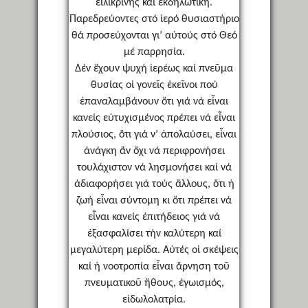
εἰλικρινής καί ἐκδηλωτική.
Παρεδρεύοντες στό ἱερό θυσιαστήριο
θά προσεύχονται γι’ αὐτούς στό Θεό
μέ παρρησία.
Δέν ἔχουν ψυχή ἱερέως καί πνεῦμα
θυσίας οἱ γονεῖς ἐκεῖνοι πού
ἐπαναλαμβάνουν ὅτι γιά νά εἶναι
κανείς εὐτυχισμένος πρέπει νά εἶναι
πλούσιος, ὅτι γιά ν’ ἀπολαύσει, εἶναι
ἀνάγκη ἄν ὄχι νά περιφρονήσει
τουλάχιστον νά λησμονήσει καί νά
ἀδιαφορήσει γιά τούς ἄλλους, ὅτι ἡ
ζωή εἶναι σύντομη κι ὅτι πρέπει νά
εἶναι κανείς ἐπιτήδειος γιά νά
ἐξασφαλίσει τήν καλύτερη καί
μεγαλύτερη μερίδα. Αὐτές οἱ σκέψεις
καί ἡ νοοτροπία εἶναι ἄρνηση τοῦ
πνευματικοῦ ἤθους, ἐγωισμός,
εἰδωλολατρία.