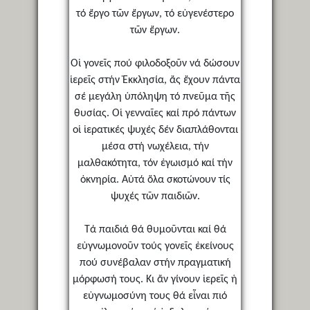
τό ἔργο τῶν ἔργων, τό εὐγενέστερο
τῶν ἔργων.
Οἱ γονεῖς πού φιλοδοξοῦν νά δώσουν
ἱερεῖς στήν Ἐκκλησία, ἄς ἔχουν πάντα
σέ μεγάλη ὑπόληψη τό πνεῦμα τῆς
θυσίας. Οἱ γενναῖες καί πρό πάντων
οἱ ἱερατικές ψυχές δέν διαπλάθονται
μέσα στή νωχέλεια, τήν
μαλθακότητα, τόν ἐγωισμό καί τήν
ὀκνηρία. Αὐτά ὅλα σκοτώνουν τίς
ψυχές τῶν παιδιῶν.
Τά παιδιά θά θυμοῦνται καί θά
εὐγνωμονοῦν τούς γονεῖς ἐκείνους
πού συνέβαλαν στήν πραγματική
μόρφωσή τους. Κι ἄν γίνουν ἱερεῖς ἡ
εὐγνωμοσύνη τους θά εἶναι πιό