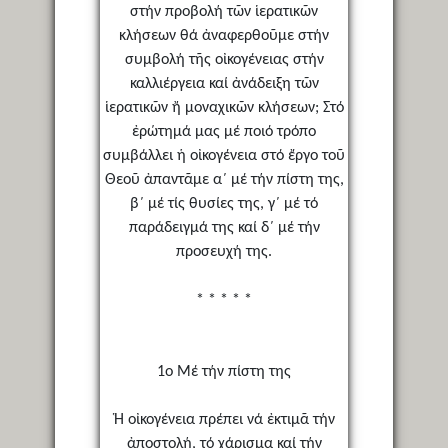
στήν προβολή τῶν ἱερατικῶν
κλήσεων θά ἀναφερθοῦμε στήν
συμβολή τῆς οἰκογένειας στήν
καλλιέργεια καί ἀνάδειξη τῶν
ἱερατικῶν ἤ μοναχικῶν κλήσεων; Στό
ἐρώτημά μας μέ ποιό τρόπο
συμβάλλει ἡ οἰκογένεια στό ἔργο τοῦ
Θεοῦ ἀπαντᾶμε α΄ μέ τήν πίστη της,
β΄ μέ τίς θυσίες της, γ΄ μέ τό
παράδειγμά της καί δ΄ μέ τήν
προσευχή της.
* * * * *
1ο Μέ τήν πίστη της
Ἡ οἰκογένεια πρέπει νά ἐκτιμᾶ τήν
ἀποστολή, τό χάρισμα καί τήν