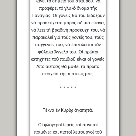
κάνει τό σημεῖο τοῦ σταυροῦ, νά
προφέρει τό γλυκό ὄνομα τῆς
Παναγίας. Οἱ γονεῖς θά τοῦ διδάξουν
νά προσεύχεται μπρός σέ μιά εἰκόνα,
νά λέει τή βραδινή προσευχή του, νά
παρακαλεῖ γιά τούς γονεῖς του, τούς
συγγενεῖς του, νά ἐπικαλεῖται τόν
φύλακα Ἄγγελό του. Οἱ πρῶτοι
κατηχητές τοῦ παιδιοῦ εἶναι οἱ γονεῖς.
Ἀπό αὐτούς θά μάθει τά πρῶτα
στοιχεῖα τῆς πίστεως μας.
* * * * *
Τέκνα ἐν Κυρίῳ ἀγαπητά,
Οἱ φλογεροί ἱερεῖς καί συνετοί
ποιμένες καί πιστοί λειτουργοί τοῦ