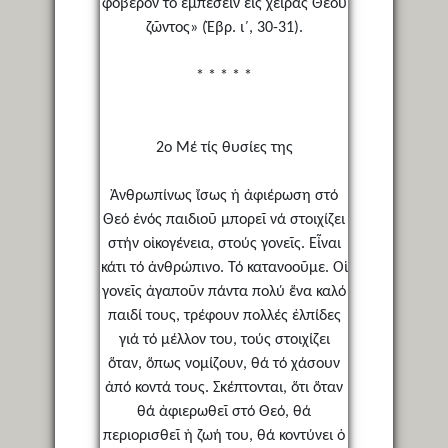
φοβερὸν τὸ ἐμπεσεῖν εἰς χεῖρας Θεοῦ
ζῶντος» (Ἑβρ. ι΄, 30-31).
* * * * *
2ο Μέ τίς θυσίες της
Ἀνθρωπίνως ἴσως ἡ ἀφιέρωση στό
Θεό ἑνός παιδιοῦ μπορεῖ νά στοιχίζει
στήν οἰκογένεια, στούς γονεῖς. Εἶναι
κάτι τό ἀνθρώπινο. Τό κατανοοῦμε. Οἱ
γονεῖς ἀγαποῦν πάντα πολύ ἕνα καλό
παιδί τους, τρέφουν πολλές ἐλπίδες
γιά τό μέλλον του, τούς στοιχίζει
ὅταν, ὅπως νομίζουν, θά τό χάσουν
ἀπό κοντά τους. Σκέπτονται, ὅτι ὅταν
θά ἀφιερωθεῖ στό Θεό, θά
περιορισθεῖ ἡ ζωή του, θά κοντύνει ὁ