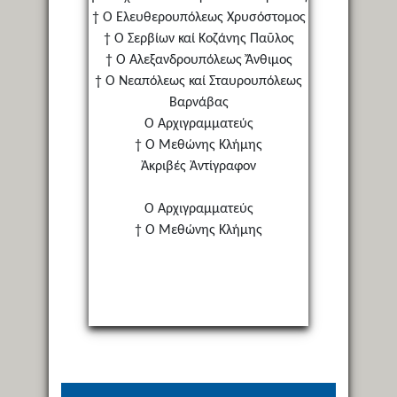
† Ὁ Ἐλευθερουπόλεως Χρυσόστομος
† Ὁ Σερβίων καί Κοζάνης Παῦλος
† Ὁ Ἀλεξανδρουπόλεως Ἄνθιμος
† Ὁ Νεαπόλεως καί Σταυρουπόλεως
Βαρνάβας
Ὁ Ἀρχιγραμματεύς
† Ὁ Μεθώνης Κλήμης
Ἀκριβές Ἀντίγραφον
Ὁ Ἀρχιγραμματεύς
† Ὁ Μεθώνης Κλήμης