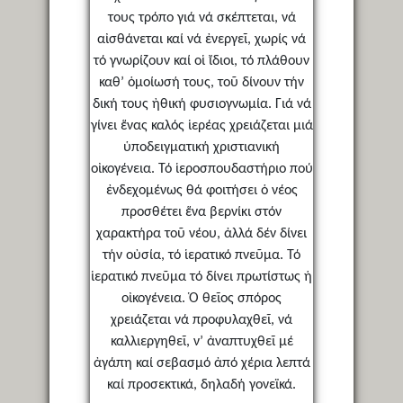
τους τρόπο γιά νά σκέπτεται, νά
αἰσθάνεται καί νά ἐνεργεῖ, χωρίς νά
τό γνωρίζουν καί οἱ ἴδιοι, τό πλάθουν
καθ’ ὁμοίωσή τους, τοῦ δίνουν τήν
δική τους ἠθική φυσιογνωμία. Γιά νά
γίνει ἕνας καλός ἱερέας χρειάζεται μιά
ὑποδειγματική χριστιανική
οἰκογένεια. Τό ἱεροσπουδαστήριο πού
ἐνδεχομένως θά φοιτήσει ὁ νέος
προσθέτει ἕνα βερνίκι στόν
χαρακτήρα τοῦ νέου, ἀλλά δέν δίνει
τήν οὐσία, τό ἱερατικό πνεῦμα. Τό
ἱερατικό πνεῦμα τό δίνει πρωτίστως ἡ
οἰκογένεια. Ὁ θεῖος σπόρος
χρειάζεται νά προφυλαχθεῖ, νά
καλλιεργηθεῖ, ν’ ἀναπτυχθεῖ μέ
ἀγάπη καί σεβασμό ἀπό χέρια λεπτά
καί προσεκτικά, δηλαδή γονεϊκά.