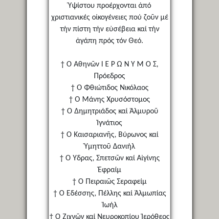
Ὑψίστου προέρχονται ἀπό
χριστιανικές οἰκογένειες πού ζοῦν μέ
τήν πίστη τήν εὐσέβεια καί τήν
ἀγάπη πρός τόν Θεό.
† Ὁ Ἀθηνῶν Ι Ε Ρ Ω Ν Υ Μ Ο Σ,
Πρόεδρος
† Ὁ Φθιώτιδος Νικόλαος
† Ὁ Μάνης Χρυσόστομος
† Ὁ Δημητριάδος καί Ἀλμυροῦ
Ἰγνάτιος
† Ὁ Καισαριανῆς, Βύρωνος καί
Ὑμηττοῦ Δανιήλ
† Ὁ Ὕδρας, Σπετσῶν καί Αἰγίνης
Ἐφραίμ
† Ὁ Πειραιῶς Σεραφείμ
† Ὁ Ἐδέσσης, Πέλλης καί Ἀλμωπίας
Ἰωήλ
† Ὁ Ζιχνῶν καί Νευροκοπίου Ἱερόθεος