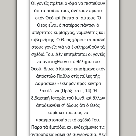
Οἱ γονεῖς πρέπει ἀκόμα νά πιστεύουν
ὅτι τά παιδιά τους ἀνήκουν πρῶτα
στόν Θεό καί ἔπειτα σ’ αὐτούς. Ὁ
Θεός εἶναι ὁ πατέρας πάντων ὁ
ὑπέρτατος κυρίαρχος, νομοθέτης καί
κυβερνήτης. Ὁ Θεός χάρισε τά παιδιά
στούς γονεῖς γιά νά ἐκπληρωθοῦν τά
σχέδιά Του. Δέν ἐπιτρέπεται οἱ γονεῖς
νά ἀντιταχθοῦν στό θέλημα τοῦ
Θεοῦ, ὅπως ὁ Κύριος ἐπισήμανε στόν
ἀπόστολο Παῦλο στίς πύλες τῆς
Δαμασκοῦ «Σκληρόν πρός κέντρα
λακτίζειν» (Πράξ. κστ΄, 14). Ἡ
διδακτική ἱστορία τοῦ Ἰωνᾶ καί ἄλλων
ἀποδεικνύει σ’ ὅλους ὅτι ὁ Θεός
εὑρίσκει τρόπους νά
πραγματοποιήσει τό σχέδιό Του.
Παρά τά ἐμπόδια καί ἐνδεχόμενες τίς
ἀντιρρήσεις καλεῖ σέ συνεργασία. Δέν