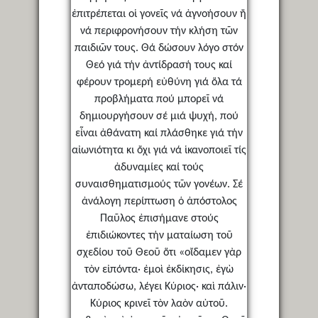
ἐπιτρέπεται οἱ γονεῖς νά ἀγνοήσουν ἤ
νά περιφρονήσουν τήν κλήση τῶν
παιδιῶν τους. Θά δώσουν λόγο στόν
Θεό γιά τήν ἀντίδρασή τους καί
φέρουν τρομερή εὐθύνη γιά ὅλα τά
προβλήματα πού μπορεῖ νά
δημιουργήσουν σέ μιά ψυχή, πού
εἶναι ἀθάνατη καί πλάσθηκε γιά τήν
αἰωνιότητα κι ὄχι γιά νά ἱκανοποιεῖ τίς
ἀδυναμίες καί τούς
συναισθηματισμούς τῶν γονέων. Σέ
ἀνάλογη περίπτωση ὁ ἀπόστολος
Παῦλος ἐπισήμανε στούς
ἐπιδιώκοντες τήν ματαίωση τοῦ
σχεδίου τοῦ Θεοῦ ὅτι «οἴδαμεν γὰρ
τὸν εἰπόντα· ἐμοὶ ἐκδίκησις, ἐγὼ
ἀνταποδώσω, λέγει Κύριος· καὶ πάλιν·
Κύριος κρινεῖ τὸν λαὸν αὐτοῦ.