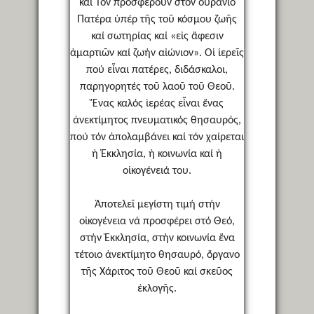
καί Τόν προσφέρουν στόν οὐράνιο
Πατέρα ὑπέρ τῆς τοῦ κόσμου ζωῆς
καί σωτηρίας καί «εἰς ἄφεσιν
ἁμαρτιῶν καί ζωήν αἰώνιον». Οἱ ἱερεῖς
πού εἶναι πατέρες, διδάσκαλοι,
παρηγορητές τοῦ λαοῦ τοῦ Θεοῦ.
Ἕνας καλός ἱερέας εἶναι ἕνας
ἀνεκτίμητος πνευματικός θησαυρός,
πού τόν ἀπολαμβάνει καί τόν χαίρεται
ἡ Ἐκκλησία, ἡ κοινωνία καί ἡ
οἰκογένειά του.
Ἀποτελεῖ μεγίστη τιμή στήν
οἰκογένεια νά προσφέρει στό Θεό,
στήν Ἐκκλησία, στήν κοινωνία ἕνα
τέτοιο ἀνεκτίμητο θησαυρό, ὄργανο
τῆς Χάριτος τοῦ Θεοῦ καί σκεῦος
ἐκλογῆς.