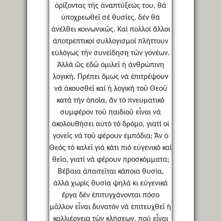
ὁρίζοντας τῆς ἀναπτύξεώς του, θά
ὑποχρεωθεῖ σέ θυσίες, δέν θά
ἀνέλθει κοινωνικῶς. Καί πολλοί ἄλλοι
ἀποτρεπτικοί συλλογισμοί πλήττουν
εὐλόγως τήν συνείδηση τῶν γονέων.
Ἀλλά ὥς ἐδῶ ὁμιλεῖ ἡ ἀνθρώπινη
λογική. Πρέπει ὅμως νά ἐπιτρέψουν
νά ἀκουσθεῖ καί ἡ λογική τοῦ Θεοῦ
κατά τήν ὁποία, ἄν τό πνευματικό
συμφέρον τοῦ παιδιοῦ εἶναι νά
ἀκολουθήσει αὐτό τό δρόμο, γιατί οἱ
γονεῖς νά τοῦ φέρουν ἐμπόδια; Ἄν ὁ
Θεός τό καλεῖ γιά κάτι πιό εὐγενικό καί
θεῖο, γιατί νά φέρουν προσκόμματα;
Βέβαια ἀπαιτεῖται κάποια θυσία,
ἀλλά χωρίς θυσία ψηλά κι εὐγενικά
ἔργα δέν ἐπιτυγχάνονται πόσο
μᾶλλον εἶναι δυνατόν νά ἐπιτευχθεῖ ἡ
καλλιέργεια τῶν κλήσεων, πού εἶναι