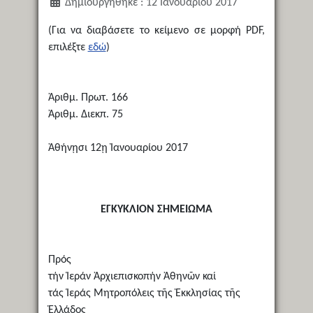
Δημιουργήθηκε : 12 Ιανουαρίου 2017
(Για να διαβάσετε το κείμενο σε μορφή PDF,
επιλέξτε
εδώ
)
Ἀριθμ. Πρωτ. 166
Ἀριθμ. Διεκπ. 75
Ἀθήνῃσι 12ῃ Ἰανουαρίου 2017
ΕΓΚΥΚΛΙΟΝ ΣΗΜΕΙΩΜΑ
Πρός
τήν Ἱεράν Ἀρχιεπισκοπήν Ἀθηνῶν καί
τάς Ἱεράς Μητροπόλεις τῆς Ἐκκλησίας τῆς
Ἑλλάδος