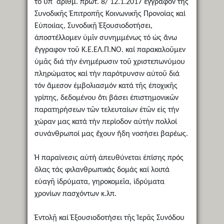
τό ὑπ᾽ ἀριθμ. πρωτ. 8/ 12.1.2017 ἔγγραφον τῆς
Συνοδικῆς Ἐπιτροπῆς Κοινωνικῆς Προνοίας καί
Εὐποιίας, Συνοδικῇ Ἐξουσιοδοτήσει,
ἀποστέλλομεν ὑμῖν συνημμένως τό ὡς ἄνω
ἔγγραφον τοῦ Κ.Ε.ΕΛ.Π.ΝΟ. καί παρακαλοῦμεν
ὑμᾶς διά τήν ἐνημέρωσιν τοῦ χριστεπωνύμου
πληρώματος καί τήν παρότρυνσιν αὐτοῦ διά
τόν ἄμεσον ἐμβολιασμόν κατά τῆς ἐποχικῆς
γρίπης, δεδομένου ὅτι βάσει ἐπιστημονικῶν
παρατηρήσεων τῶν τελευταίων ἐτῶν εἰς τήν
χώραν μας κατά τήν περίοδον αὐτήν πολλοί
συνάνθρωποί μας ἔχουν ἤδη νοσήσει βαρέως.
Ἡ παραίνεσις αὐτή ἀπευθύνεται ἐπίσης πρός
ὅλας τάς φιλανθρωπικάς δομάς καί λοιπά
εὐαγῆ ἱδρύματα, γηροκομεῖα, ἱδρύματα
χρονίων πασχόντων κ.λπ.
Ἐντολῇ καί Ἐξουσιοδοτήσει τῆς Ἱερᾶς Συνόδου