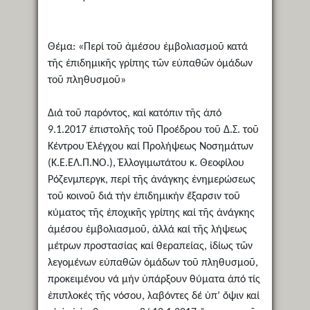
Θέμα: «Περί τοῦ ἀμέσου ἐμβολιασμοῦ κατά
τῆς ἐπιδημικῆς γρίπης τῶν εὐπαθῶν ὁμάδων
τοῦ πληθυσμοῦ»
Διά τοῦ παρόντος, καί κατόπιν τῆς ἀπό
9.1.2017 ἐπιστολῆς τοῦ Προέδρου τοῦ Δ.Σ. τοῦ
Κέντρου Ἐλέγχου καί Προλήψεως Νοσημάτων
(Κ.Ε.ΕΛ.Π.ΝΟ.), Ἐλλογιμωτάτου κ. Θεοφίλου
Ρόζενμπεργκ, περί τῆς ἀνάγκης ἐνημερώσεως
τοῦ κοινοῦ διά τήν ἐπιδημικήν ἔξαρσιν τοῦ
κύματος τῆς ἐποχικῆς γρίπης καί τῆς ἀνάγκης
ἀμέσου ἐμβολιασμοῦ, ἀλλά καί τῆς λήψεως
μέτρων προστασίας καί θεραπείας, ἰδίως τῶν
λεγομένων εὐπαθῶν ὁμάδων τοῦ πληθυσμοῦ,
προκειμένου νά μήν ὑπάρξουν θύματα ἀπό τίς
ἐπιπλοκές τῆς νόσου, λαβόντες δέ ὑπ’ ὄψιν καί