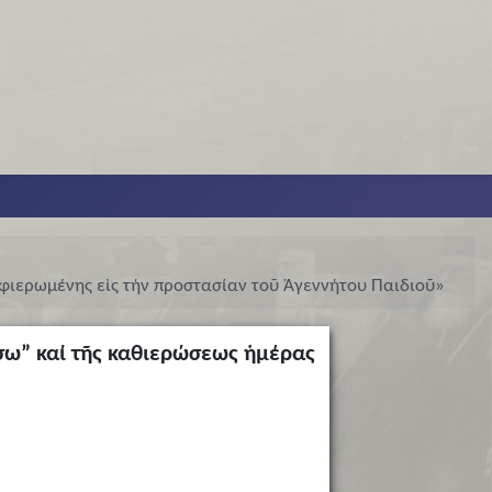
ἀφιερωμένης εἰς τήν προστασίαν τοῦ Ἀγεννήτου Παιδιοῦ»
ήσω” καί τῆς καθιερώσεως ἡμέρας