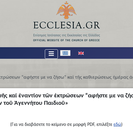
Επιλέξτε τη γλώσσα σας
 ἐκτρώσεων “αφήστε με να ζήσω” καί τῆς καθιερώσεως ἡμέρας 
ωῆς καί ἐναντίον τῶν ἐκτρώσεων “αφήστε με να ζ
ν τοῦ Ἀγεννήτου Παιδιοῦ»
(Για να διαβάσετε το κείμενο σε μορφή PDF, επιλέξτε
εδώ
)