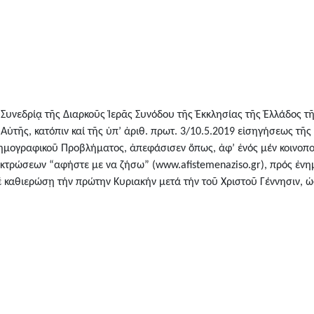
υνεδρίᾳ τῆς Διαρκοῦς Ἱερᾶς Συνόδου τῆς Ἐκκλησίας τῆς Ἑλλάδος τῆς
 Αὐτῆς, κατόπιν καί τῆς ὑπ’ ἀριθ. πρωτ. 3/10.5.2019 εἰσηγήσεως τῆ
Δημογραφικοῦ Προβλήματος, ἀπεφάσισεν ὅπως, ἀφ’ ἑνός μέν κοινοπο
 ἐκτρώσεων “αφήστε με να ζήσω” (www.afistemenaziso.gr), πρός ἐν
 καθιερώσῃ τήν πρώτην Κυριακήν μετά τήν τοῦ Χριστοῦ Γέννησιν, 