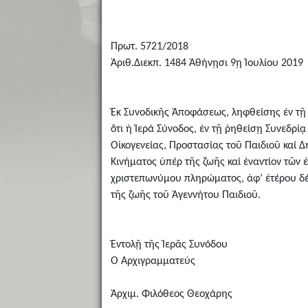
Πρωτ. 5721/2018
Ἀριθ.Διεκπ. 1484 Ἀθήνῃσι 9ῃ Ἰουλίου 2019
Ἐκ Συνοδικῆς Ἀποφάσεως, ληφθείσης ἐν τῇ Σ
ὅτι ἡ Ἱερά Σύνοδος, ἐν τῇ ῥηθείσῃ Συνεδρίᾳ
Οἰκογενείας, Προστασίας τοῦ Παιδιοῦ καί 
Κινήματος ὑπέρ τῆς ζωῆς καί ἐναντίον τῶν
χριστεπωνύμου πληρώματος, ἀφ’ ἑτέρου δέ
τῆς ζωῆς τοῦ Ἀγεννήτου Παιδιοῦ.
Ἐντολῇ τῆς Ἱερᾶς Συνόδου
Ὁ Ἀρχιγραμματεύς
Ἀρχιμ. Φιλόθεος Θεοχάρης