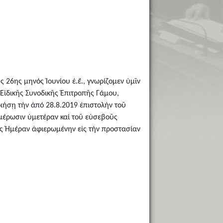
 26ης μηνός Ἰουνίου ἐ.ἔ., γνωρίζομεν ὑμῖν
ς Εἰδικῆς Συνοδικῆς Ἐπιτροπῆς Γάμου,
ιήσῃ τήν ἀπό 28.8.2019 ἐπιστολήν τοῦ
ημέρωσιν ὑμετέραν καί τοῦ εὐσεβοῦς
ὡς Ἡμέραν ἀφιερωμένην εἰς τήν προστασίαν