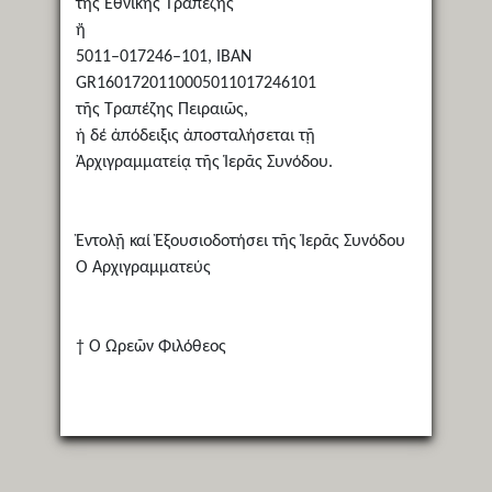
τῆς Ἐθνικῆς Τραπέζης
ἤ
5011–017246–101, ΙΒΑΝ
GR1601720110005011017246101
τῆς Τραπέζης Πειραιῶς,
ἡ δέ ἀπόδειξις ἀποσταλήσεται τῇ
Ἀρχιγραμματείᾳ τῆς Ἱερᾶς Συνόδου.
Ἐντολῇ καί Ἐξουσιοδοτήσει τῆς Ἱερᾶς Συνόδου
Ὁ Ἀρχιγραμματεύς
† Ὁ Ὠρεῶν Φιλόθεος