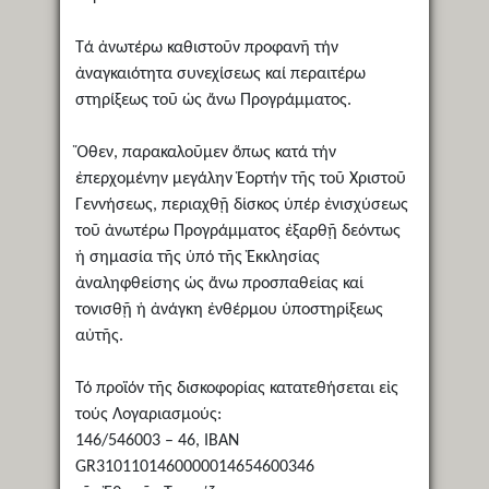
Τά ἀνωτέρω καθιστοῦν προφανῆ τήν
ἀναγκαιότητα συνεχίσεως καί περαιτέρω
στηρίξεως τοῦ ὡς ἄνω Προγράμματος.
Ὅθεν, παρακαλοῦμεν ὅπως κατά τήν
ἐπερχομένην μεγάλην Ἑορτήν τῆς τοῦ Χριστοῦ
Γεννήσεως, περιαχθῇ δίσκος ὑπέρ ἐνισχύσεως
τοῦ ἀνωτέρω Προγράμματος ἐξαρθῇ δεόντως
ἡ σημασία τῆς ὑπό τῆς Ἐκκλησίας
ἀναληφθείσης ὡς ἄνω προσπαθείας καί
τονισθῇ ἡ ἀνάγκη ἐνθέρμου ὑποστηρίξεως
αὐτῆς.
Τό προϊόν τῆς δισκοφορίας κατατεθήσεται εἰς
τούς Λογαριασμούς:
146/546003 – 46, ΙΒΑΝ
GR3101101460000014654600346