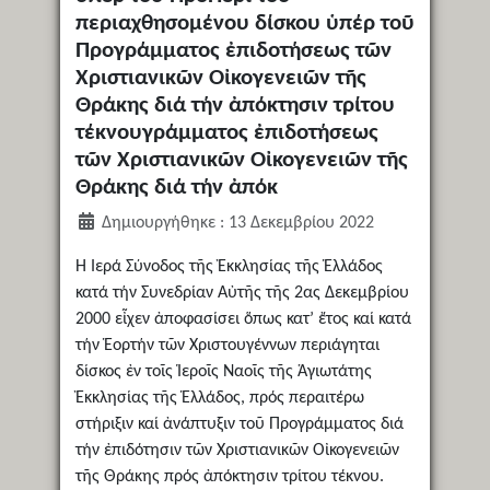
περιαχθησομένου δίσκου ὑπέρ τοῦ
Προγράμματος ἐπιδοτήσεως τῶν
Χριστιανικῶν Οἰκογενειῶν τῆς
Θράκης διά τήν ἀπόκτησιν τρίτου
τέκνουγράμματος ἐπιδοτήσεως
τῶν Χριστιανικῶν Οἰκογενειῶν τῆς
Θράκης διά τήν ἀπόκ
Δημιουργήθηκε : 13 Δεκεμβρίου 2022
Ἡ Ἱερά Σύνοδος τῆς Ἐκκλησίας τῆς Ἑλλάδος
κατά τήν Συνεδρίαν Αὐτῆς τῆς 2ας Δεκεμβρίου
2000 εἶχεν ἀποφασίσει ὅπως κατ’ ἔτος καί κατά
τήν Ἑορτήν τῶν Χριστουγέννων περιάγηται
δίσκος ἐν τοῖς Ἱεροῖς Ναοῖς τῆς Ἁγιωτάτης
Ἐκκλησίας τῆς Ἑλλάδος, πρός περαιτέρω
στήριξιν καί ἀνάπτυξιν τοῦ Προγράμματος διά
τήν ἐπιδότησιν τῶν Χριστιανικῶν Οἰκογενειῶν
τῆς Θράκης πρός ἀπόκτησιν τρίτου τέκνου.