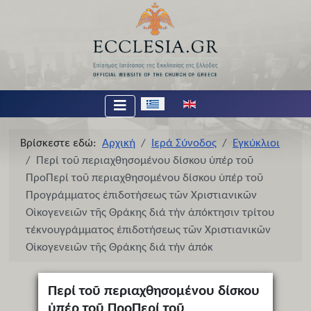
Επιλέξτε τη γλώσσα σας
Βρίσκεστε εδώ:
Αρχική
Ιερά Σύνοδος
Εγκύκλιοι
Περί τοῦ περιαχθησομένου δίσκου ὑπέρ τοῦ
ΠροΠερί τοῦ περιαχθησομένου δίσκου ὑπέρ τοῦ
Προγράμματος ἐπιδοτήσεως τῶν Χριστιανικῶν
Οἰκογενειῶν τῆς Θράκης διά τήν ἀπόκτησιν τρίτου
τέκνουγράμματος ἐπιδοτήσεως τῶν Χριστιανικῶν
Οἰκογενειῶν τῆς Θράκης διά τήν ἀπόκ
Περί τοῦ περιαχθησομένου δίσκου
ὑπέρ τοῦ ΠροΠερί τοῦ