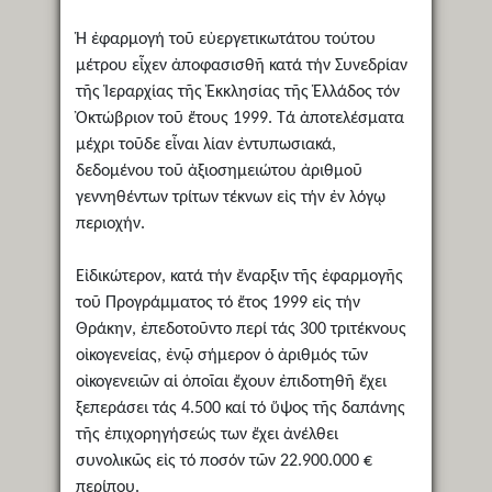
Ἡ ἐφαρμογή τοῦ εὐεργετικωτάτου τούτου
μέτρου εἶχεν ἀποφασισθῆ κατά τήν Συνεδρίαν
τῆς Ἱεραρχίας τῆς Ἐκκλησίας τῆς Ἑλλάδος τόν
Ὀκτώβριον τοῦ ἔτους 1999. Τά ἀποτελέσματα
μέχρι τοῦδε εἶναι λίαν ἐντυπωσιακά,
δεδομένου τοῦ ἀξιοσημειώτου ἀριθμοῦ
γεννηθέντων τρίτων τέκνων εἰς τήν ἐν λόγῳ
περιοχήν.
Εἰδικώτερον, κατά τήν ἔναρξιν τῆς ἐφαρμογῆς
τοῦ Προγράμματος τό ἔτος 1999 εἰς τήν
Θράκην, ἐπεδοτοῦντο περί τάς 300 τριτέκνους
οἰκογενείας, ἐνῷ σήμερον ὁ ἀριθμός τῶν
οἰκογενειῶν αἱ ὁποῖαι ἔχουν ἐπιδοτηθῆ ἔχει
ξεπεράσει τάς 4.500 καί τό ὕψος τῆς δαπάνης
τῆς ἐπιχορηγήσεώς των ἔχει ἀνέλθει
συνολικῶς εἰς τό ποσόν τῶν 22.900.000 €
περίπου.