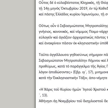
Οὗτος δέ ὁ εὐλαβέστατος Κληρικός, τῇ Θεί
τῇ 14ῃ μηνός Ὀκτωβρίου 2019, ἐν τῷ Καθ
καί πάσης Ἑλλάδος κυρίου Ἱερωνύμου, τῇ
Οὕτως οὖν ὁ Σεβασμιώτατος Μητροπολίτης Λ
γνήσιος, κανονικός, καί νόμιμος Ποιμε-νάρ
εὐλογεῖν καί ἁγιάζειν ἀρχιερατικῶς πάντας 
καί ἀνακρίνειν πᾶσαν ἐκ-κλησιαστικήν ὑπόθ
Ταῦτα ἀγγέλλουσα γηθοσύνως σήμερον πᾶσιν 
Σεβασμιώτατον Μητροπολίτην Λήμνου καί Ἁγ
προθύμως, κατά τό παράγγελμα τῆς Ἁγίας Γ
λόγον ἀποδώσοντες» (Ἑβρ. ιγ´, 17), μνημονε
κατά τήν Ἐκκλησιαστικήν Τάξιν, ἀπο-νέμητ
«Ἡ Χάρις τοῦ Κυρίου ἡμῶν ᾿Ιησοῦ Χριστοῦ κ
´, 13).
Ἀθήνῃσι 6ῃ Νοεμβρίου τοῦ δισχιλιοστοῦ δε