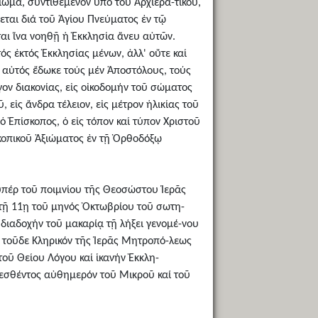
ίωμα, συντιθέμενον ὑπό τοῦ Ἀρχιερα-τικοῦ,
εται διά τοῦ Ἁγίου Πνεύματος ἐν τῷ
αι ἵνα νοηθῇ ἡ Ἐκκλησία ἄνευ αὐτῶν.
ός ἐκτός Ἐκκλησίας μένων, ἀλλ' οὔτε καί
 αὐτός ἔδωκε τούς μέν Ἀποστόλους, τούς
γον διακονίας, εἰς οἰκοδομήν τοῦ σώματος
 εἰς ἄνδρα τέλειον, εἰς μέτρον ἡλικίας τοῦ
 Ἐπίσκοπος, ὁ εἰς τόπον καί τύπον Χριστοῦ
κοπικοῦ Ἀξιώματος ἐν τῇ Ὀρθοδόξῳ
 ὑπέρ τοῦ ποιμνίου τῆς Θεοσώστου Ἱερᾶς
τῇ 11ῃ τοῦ μηνός Ὀκτωβρίου τοῦ σωτη-
 διαδοχήν τοῦ μακαρίᾳ τῇ λήξει γενομέ-νου
 τοῦδε Κληρικόν τῆς Ἱερᾶς Μητροπό-λεως
οῦ Θείου Λόγου καί ἱκανήν Ἐκκλη-
ελεσθέντος αὐθημερόν τοῦ Μικροῦ καί τοῦ