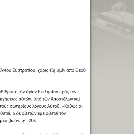
 Ἁγίου Εὐστρατίου, χάρις εἴη ὑμῖν ἀπό Θεοῦ
θίδρυσε τήν ἁγίαν Ἐκκλησίαν πρός τόν
οδηγήσεως αὐτῶν, ὑπό τῶν Ἀποστόλων καί
 τούς σωτηρίους λόγους Αὐτοῦ: «Καθώς ἀ-
ετεῖ, ὁ δέ ἀθετῶν ἐμέ ἀθετεῖ τόν
ε» (Ἰωάν. ιγ´, 20).