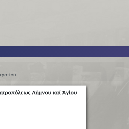
τρατίου
Μητροπόλεως Λήμνου καί Ἁγίου