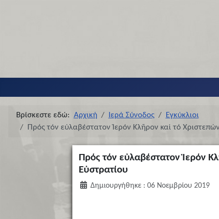
Βρίσκεστε εδώ:
Αρχική
Ιερά Σύνοδος
Εγκύκλιοι
Πρός τόν εὐλαβέστατον Ἱερόν Κλῆρον καί τό Χριστεπ
Πρός τόν εὐλαβέστατον Ἱερόν Κ
Εὐστρατίου
Δημιουργήθηκε : 06 Νοεμβρίου 2019