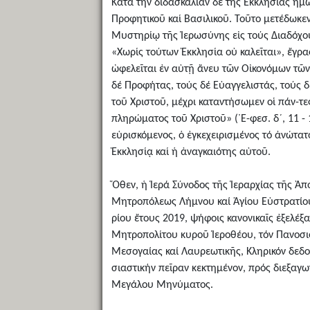
Κατά τήν διδασκαλίαν δέ τῆς Ἐκκλησίας ἡμῶ
Προφητικοῦ καί Βασιλικοῦ. Τοῦτο μετέδωκεν
Μυστηρίῳ τῆς Ἱερωσύνης εἰς τούς Διαδόχου
«Χωρίς τούτων Ἐκκλησία οὐ καλεῖται», ἔγρα
ὠφελεῖται ἐν αὐτῇ ἄνευ τῶν Οἰκονόμων τῶν
δέ Προφήτας, τούς δέ Εὐαγγελιστάς, τούς δ
τοῦ Χριστοῦ, μέχρι καταντήσωμεν οἱ πάν-τες
πληρώματος τοῦ Χριστοῦ» (᾿Ε-φεσ. δ´, 11 -
εὑρισκόμενος, ὁ ἐγκεχειρισμένος τό ἀνώτα
Ἐκκλησίᾳ καί ἡ ἀναγκαιότης αὐτοῦ.
Ὅθεν, ἡ Ἱερά Σύνοδος τῆς Ἱεραρχίας τῆς Ἀπ
Μητροπόλεως Λήμνου καί Ἁγίου Εὐστρατίου
ρίου ἔτους 2019, ψήφοις κανονικαῖς ἐξελέξ
Μητροπολίτου κυροῦ Ἱεροθέου, τόν Πανοσιο
Μεσογαίας καί Λαυρεωτικῆς, Κληρικόν δεδοκ
σιαστικήν πεῖραν κεκτημένον, πρός διεξαγ
Μεγάλου Μηνύματος.