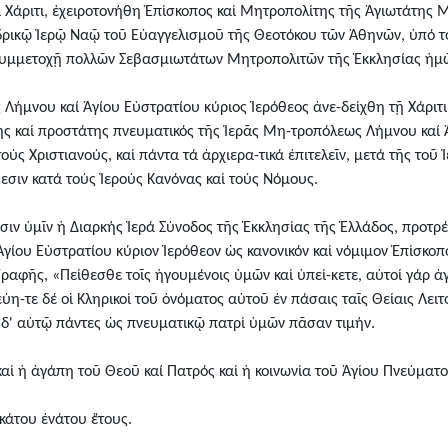
ᾳ Χάριτι, ἐχειροτονήθη Ἐπίσκοπος καί Μητροπολίτης τῆς Ἁγιωτάτης
εδρικῷ Ἱερῷ Ναῷ τοῦ Εὐαγγελισμοῦ τῆς Θεοτόκου τῶν Ἀθηνῶν, ὑπό
 συμμετοχῇ πολλῶν Σεβασμιωτάτων Μητροπολιτῶν τῆς Ἐκκλησίας ἡμ
ήμνου καί Ἁγίου Εὐστρατίου κύριος Ἱερόθεος ἀνε-δείχθη τῇ Χάριτι
χης καί προστάτης πνευματικός τῆς Ἱερᾶς Μη-τροπόλεως Λήμνου καί 
τούς Χριστιανούς, καί πάντα τά ἀρχιερα-τικά ἐπιτελεῖν, μετά τῆς τοῦ
εσιν κατά τούς Ἱερούς Κανόνας καί τούς Νόμους.
ὑμῖν ἡ Διαρκής Ἱερά Σύνοδος τῆς Ἐκκλησίας τῆς Ἑλλάδος, προτρέπετ
ίου Εὐστρατίου κύριον Ἱερόθεον ὡς κανονικόν καί νόμιμον Ἐπίσκοπ
ραφῆς, «Πείθεσθε τοῖς ἡγουμένοις ὑμῶν καί ὑπεί-κετε, αὐτοί γάρ
ύη-τε δέ οἱ Κληρικοί τοῦ ὀνόματος αὐτοῦ ἐν πάσαις ταῖς Θείαις Λειτο
ε δ' αὐτῷ πάντες ὡς πνευματικῷ πατρί ὑμῶν πᾶσαν τιμήν.
αί ἡ ἀγάπη τοῦ Θεοῦ καί Πατρός καί ἡ κοινωνία τοῦ Ἁγίου Πνεύματος
κάτου ἐνάτου ἔτους.