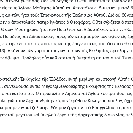
ν, ὁ ἐνανθρωπήσας Υἱός καί Λόγος τοῦ Θεοῦ κέκτηται τό τρισσόν ἀξ
 εἰς τούς Ἁγίους Μαθητάς Αὐτοῦ καί Ἀποστόλους, ὅ-περ καί μεταδίδ
ς αὐ-τῶν, ἤτοι τούς Ἐπισκόπους τῆς Ἐκκλησίας Αὐτοῦ. Διό οὐ δύνατ
φεν ὁ ἀποστολικός πατήρ Ἰγνάτιος ὁ Θεοφόρος. Οὔτε σῴ-ζεται ὁ πιστ
 Θείων Μυστηρίων, ἤτοι τῶν Ποιμένων καί Διδασκά-λων αὐτῆς. «Καί
έ Ποιμένας καί Διδασκάλους, πρός τόν καταρτισμόν τῶν ἁγίων εἰς ἔρ
 εἰς τήν ἑνότητα τῆς πίστεως καί τῆς ἐπιγνώ-σεως τοῦ Υἱοῦ τοῦ Θεοῦ,
 13). Ἁπάντων τῶν χαρισματούχων τούτων τῆς Ἐκκλησίας προεξάρχει ὁ
τον ἀξίωμα. Πρόδηλος οὖν καθίσταται ἡ ὑπερτάτη σημασία τοῦ Ἐπισ
ο-στολικῆς Ἐκκλησίας τῆς Ἑλλάδος, ἐν τῇ μερίμνῃ καί στοργῇ Αὐτῆς
, συνελθοῦσα ἐν τῷ Μεγάλῳ Συνοδικῷ τῆς Ἐκκλησίας τῆς Ἑλλάδος 
ατο καί κατέστησεν Μητροπολίτην Λήμνου καί Ἁγίου Εὐστρα-τίου, εἰς
λο-γιώτατον Ἀρχιμανδρίτην κύριον Ἱερόθεον Καλογερό-πουλον, ἄχρι
ι-μασμένον καί ζηλωτήν, δόκιμον ἐργάτην τοῦ Εὐαγγελίου, κήρυκα τ
ωγήν τοῦ μεγάλου καί ὑψηλοῦ ἔργου τῆς ἀρχιερατικῆς διακο-νίας, τ