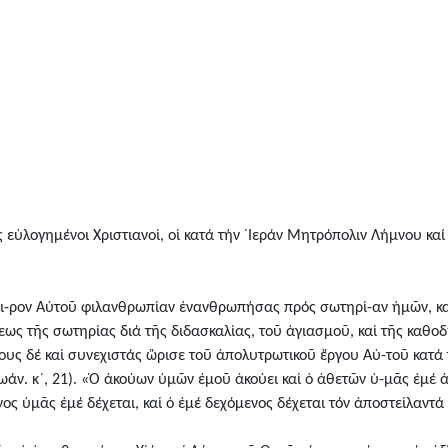
ς εὐλογημένοι Χριστιανοί, οἱ κατά τήν ῾Ιεράν Μητρόπολιν Λήμνου καί
ει-ρον Αὐτοῦ φιλανθρωπίαν ἐνανθρωπήσας πρός σωτηρί-αν ἡμῶν, κα
εως τῆς σωτηρίας διά τῆς διδασκαλίας, τοῦ ἁγιασμοῦ, καί τῆς καθ
ους δέ καί συνεχιστάς ὥρισε τοῦ ἀπολυτρωτικοῦ ἔργου Αὐ-τοῦ κατά
ν. κ´, 21). «Ὁ ἀκούων ὑμῶν ἐμοῦ ἀκούει καί ὁ ἀθετῶν ὑ-μᾶς ἐμέ ἀθ
ος ὑμᾶς ἐμέ δέχεται, καί ὁ ἐμέ δεχόμενος δέχεται τόν ἀποστείλαντά μ