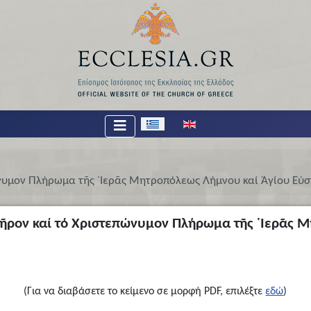
Επιλέξτε τη γλώσσα σας
ώνυμον Πλήρωμα τῆς ῾Ιερᾶς Μητροπόλεως Λήμνου καί Ἁγίου Εὐσ
λῆρον καί τό Χριστεπώνυμον Πλήρωμα τῆς ῾Ιερᾶς 
(Για να διαβάσετε το κείμενο σε μορφή PDF, επιλέξτε
εδώ
)