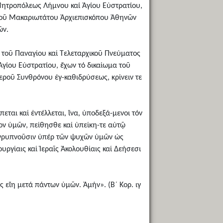
 Μητροπόλεως Λήμνου καί Ἁγίου Εὐστρατίου,
 τοῦ Μακαριωτάτου Ἀρχιεπισκόπου Ἀθηνῶν
ῶν.
 τοῦ Παναγίου καί Τελεταρχικοῦ Πνεύματος
Ἁγίου Εὐστρατίου, ἔχων τό δικαίωμα τοῦ
 Ἱεροῦ Συνθρόνου ἐγ-καθιδρύσεως, κρίνειν τε
αι καί ἐντέλλεται, ἵνα, ὑποδεξά-μενοι τόν
ον ὑμῶν, πείθησθε καί ὑπείκη-τε αὐτῷ
 ἀγρυπνοῦσιν ὑπέρ τῶν ψυχῶν ὑμῶν ὡς
υργίαις καί Ἱεραῖς Ἀκολουθίαις καί Δεήσεσι
 εἴη μετά πάντων ὑμῶν. Ἀμήν». (Β´ Κορ. ιγ