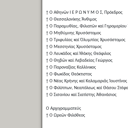
† Ὁ Ἀθηνῶν Ι Ε Ρ Ω Ν Υ Μ Ο Σ, Πρόεδρος
† Ὁ Θεσσαλονίκης Ἄνθιμος
† Ὁ Παραμυθίας, Φιλιατῶν καί Γηρομερίου 
† Ὁ Μηθύμνης Χρυσόστομος
† Ὁ Τριφυλίας καί Ὀλυμπίας Χρυσόστομος
† Ὁ Μεσσηνίας Χρυσόστομος
† Ὁ Λευκάδος καί Ἰθάκης Θεόφιλος
† Ὁ Θηβῶν καί Λεβαδείας Γεώργιος
† Ὁ Παροναξίας Καλλίνικος
† Ὁ Φωκίδος Θεόκτιστος
† Ὁ Νέας Κρήνης καί Καλαμαριᾶς Ἰουστῖνος
† Ὁ Φιλίππων, Νεαπόλεως καί Θάσου Στέφ
† Ὁ Σισανίου καί Σιατίστης Ἀθανάσιος
Ὁ Ἀρχιγραμματεύς
† Ὁ Ὠρεῶν Φιλόθεος