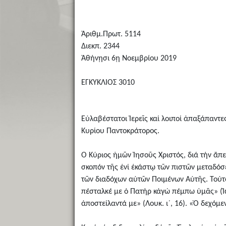
Ἀριθμ.Πρωτ. 5114
Διεκπ. 2344
Ἀθήνῃσι 6ῃ Νοεμβρίου 2019
ΕΓΚΥΚΛΙΟΣ 3010
Εὐλαβέστατοι Ἱερεῖς καί λοιποί ἁπαξάπαντε
Κυρίου Παντοκράτορος.
Ὁ Κύριος ἡμῶν Ἰησοῦς Χριστός, διά τήν ἄπ
σκοπόν τῆς ἑνί ἑκάστῳ τῶν πιστῶν μεταδόσ
τῶν διαδόχων αὐτῶν Ποιμένων Αὐτῆς. Τούτ
πέσταλκέ με ὁ Πατήρ κἀγώ πέμπω ὑμᾶς» (Ἰωά
ἀποστείλαντά με» (Λουκ. ι´, 16). «Ὁ δεχόμεν