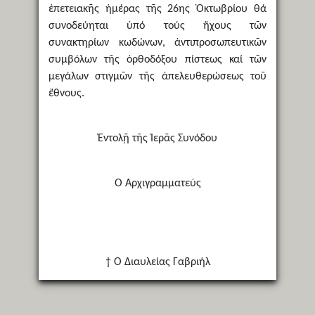
ἐπετειακῆς ἡμέρας τῆς 26ης Ὀκτωβρίου θά
συνοδεύηται ὑπό τούς ἤχους τῶν
συνακτηρίων κωδώνων, ἀντιπροσωπευτικῶν
συμβόλων τῆς ὀρθοδόξου πίστεως καί τῶν
μεγάλων στιγμῶν τῆς ἀπελευθερώσεως τοῦ
ἔθνους.
Ἐντολῇ τῆς Ἱερᾶς Συνόδου
Ὁ Ἀρχιγραμματεύς
† Ὁ Διαυλείας Γαβριήλ