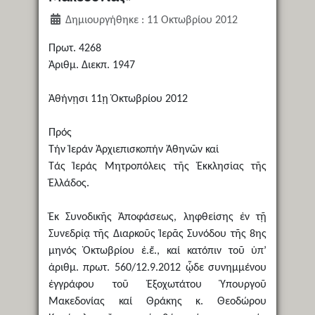
Δημιουργήθηκε : 11 Οκτωβρίου 2012
Πρωτ. 4268
Ἀριθμ. Διεκπ. 1947
Ἀθήνῃσι 11ῃ Ὀκτωβρίου 2012
Πρός
Τήν Ἱεράν Ἀρχιεπισκοπήν Ἀθηνῶν καί
Τάς Ἱεράς Μητροπόλεις τῆς Ἐκκλησίας τῆς
Ἑλλάδος.
Ἐκ Συνοδικῆς Ἀποφάσεως, ληφθείσης ἐν τῇ
Συνεδρίᾳ τῆς Διαρκοῦς Ἱερᾶς Συνόδου τῆς 8ης
μηνός Ὀκτωβρίου ἐ.ἔ., καί κατόπιν τοῦ ὑπ’
ἀριθμ. πρωτ. 560/12.9.2012 ᾧδε συνημμένου
ἐγγράφου τοῦ Ἐξοχωτάτου Ὑπουργοῦ
Μακεδονίας καί Θράκης κ. Θεοδώρου