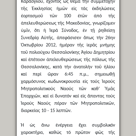
Καράογλου, ἔχοντος ὡς θέμα τήν συμμετοχήν
τῆς Ἐκκλησίας ἡμῶν εἰς τάς ἐκδηλώσεις
ἑορτασμοῦ τῶν 100 ἐτῶν ἀπό τῆς
ἀπελευθερώσεως τῆς Μακεδονίας, γνωρίζομεν
ὑμῖν, ὅτι ἡ Ἱερά Σύνοδος, ἐν τῇ ῥηθείσῃ
Συνεδρίᾳ Αὐτῆς, ἀπεφάσισεν ὅπως τήν 26ην
Ὀκτωβρίου 2012, ἡμέραν τῆς ἱερᾶς μνήμης
τοῦ πολιούχου Θεσσαλονίκης Ἁγίου Δημητρίου
καί ἐπέτειον ἀπελευθερώσεως τῆς πόλεως τῆς
Θεσσαλονίκης, κατά τήν ἀνατολήν τοῦ ἡλίου
καί περί ὥραν 6:45 π.μ., σημειωθῇ
χαρμόσυνος κωδωνοκρουσία εἰς τούς Ἱερούς
Μητροπολιτικούς Ναούς τῶν καθ’ Ὑμᾶς
Ἐπαρχιῶν, καί εἰ δυνατόν καί εἰς ἅπαντας τούς
Ἱερούς Ναούς πέραν τῶν Μητροπολιτικῶν,
διαρκείας 10 - 15 λεπτῶν.
Ἡ ὡς ἄνω ἐνέργεια ἔχει συμβολικόν
χαρακτῆρα, καθώς τό πρῶτον φῶς τῆς