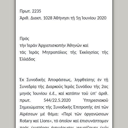
Πρωτ. 2235
Ἀριθ. Διεκπ. 1028 Ἀθήνησι τῇ 5ῃ Ἰουνίου 2020
Πρός
τήν Ἱεράν Ἀρχιεπισκοπήν Ἀθηνῶν καί
τάς Ἱεράς Μητροπόλεις τῆς Ἐκκλησίας τῆς
Ἑλλάδος
Ἐκ Συνοδικῆς Ἀποφάσεως, ληφθείσης ἐν τῇ
Συνεδρίᾳ τῆς Διαρκοῦς Ἱερᾶς Συνόδου τῆς 2ας
μηνός Ἰουνίου ἐ.ἔ., καί κατόπιν τοῦ ὑπ’ ἀριθ.
πρωτ. 544/22.5.2020 Ὑπηρεσιακοῦ
Σημειώματος τῆς Συνοδικῆς Ἐπιτροπῆς ἐπί τῶν
Αἱρέσεων μέ θέμα: «Περί τῶν ὀργανώσεων
Rotary καί Lions», τό ὁποῖον καί ἐπισυνάπτομεν
πρός ὑμετέραν ἐνημέρωσιν, γνωρίζομεν ὑμῖν