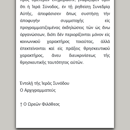
ὅτι ἡ Ἱερά Σύνοδος, ἐν τῇ ῥηθείσῃ Συνεδρίᾳ
Αὐτῆς, ἀπεφάσισεν ὅπως συστήσῃ τήν
ἀποφυγήν συμμετοχῆς εἰς
προγραμματιζομένας ἐκδηλώσεις τῶν ὡς ἄνω
ὀργανώσεων, διότι δέν περιορίζονται μόνον εἰς
κοινωνικοῦ χαρακτῆρος τοιαύτας, ἀλλά
ἐπεκτείνονται καί εἰς πράξεις θρησκευτικοῦ
χαρακτῆρος, ἄνευ διευκρινίσεως τῆς
θρησκευτικῆς ταυτότητος αύτῶν.
Ἐντολῇ τῆς Ἱερᾶς Συνόδου
Ὁ Ἀρχιγραμματεύς
† Ὁ Ὠρεῶν Φιλόθεος