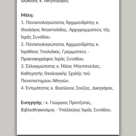
Φωκίδος κ. Ἀθηναγόρας
Μέλη:
1. Πανοσιολογιώτατος Ἀρχιμανδρίτης κ.
Θεολόγος Ἀποστολίδης, Ἀρχιγραμματεύς τῆς
Ἱερᾶς Συνόδου.
2. Πανοσιολογιώτατος Ἀρχιμανδρίτης κ.
Ἱερόθεος Τσολιᾶκος, Γραμματεύς -
Πρακτικογράφος Ἱερᾶς Συνόδου.
3. Ἐλλογιμώτατος κ. Ἠλίας Μουτσούλας,
Καθηγητής Θεολογικῆς Σχολῆς τοῦ
Πανεπιστημίου Ἀθηνῶν.
4. Ἐντιμότατος κ. Βασίλειος Σούζας, Δικηγόρος.
Εισηγητής :
κ. Γεώργιος Πρίντζιπας,
Βιβλιοθηκονόμος - Ὑπάλληλος Ἱερᾶς Συνόδου.